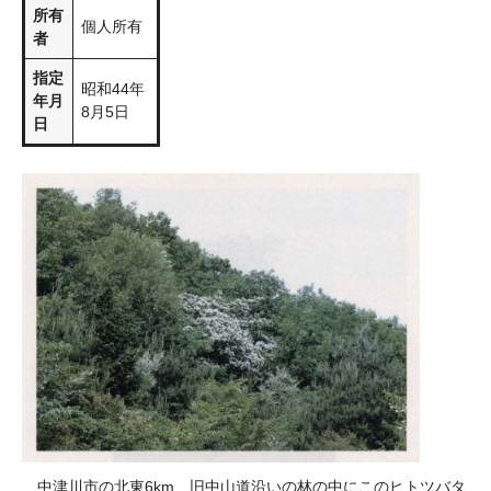
所有
個人所有
者
指定
昭和44年
年月
8月5日
日
中津川市の北東6km、旧中山道沿いの林の中にこのヒトツバタ