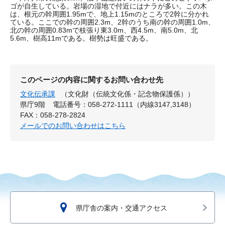
ゴが自生している。岩場の湿地で付近にはナラが多い。この木
は、根元の幹周囲1.95mで、地上1.15mのところで2幹に分かれ
ている。ここでの幹の周囲2.3m、2幹のうち南の幹の周囲1.0m、
北の幹の周囲0.83mで枝張り東3.0m、西4.5m、南5.0m、北
5.6m、樹高11mである。樹勢は旺盛である。
このページの内容に関するお問い合わせ先
文化伝承課
（文化財（伝統文化係・記念物保護係））
県庁9階
電話番号：058-272-1111（内線3147,3148）
FAX：058-278-2824
メールでのお問い合わせはこちら
県庁舎の案内・交通アクセス