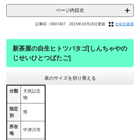
ページ内目次
記事ID：0007407
2015年10月16日更新
文化伝承課
新茶屋の自生ヒトツバタゴ[しんちゃやの
じせいひとつばたご]
表のサイズを切り替える
分類
天然記念
物
指定
県
別
所在
中津川市
地