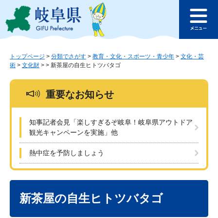
ペ
メ
このページの本文へ
ー
ニ
メ
ジ
ュ
ニ
の
ー
ュ
先
を
ー
頭
飛
トップページ
>
分類でさがす
>
教育・文化・スポーツ・青少年
>
文化・芸
術
>
文化財
>
>
新茶屋の自生ヒトツバタゴ
で
ば
す
し
。
て
重要なお知らせ
本
文
へ
知事記者会見「楽しすぎるぞ岐阜！岐阜県アウトドア
観光キャンペーンを実施」他
熱中症を予防しましょう
本
文
新茶屋の自生ヒトツバタゴ