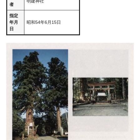
明建神社
者
指定
年月
昭和54年6月15日
日