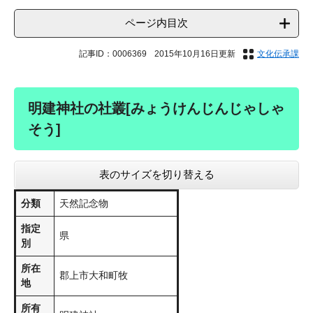
ページ内目次
記事ID：0006369
2015年10月16日更新
文化伝承課
明建神社の社叢[みょうけんじんじゃしゃ
そう]
表のサイズを切り替える
分類
天然記念物
指定
県
別
所在
郡上市大和町牧
地
所有