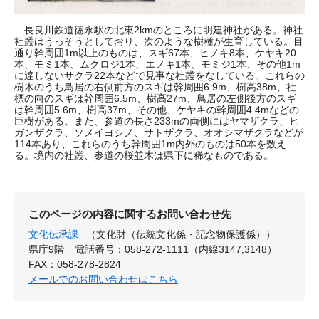
長良川鉄道徳永駅の北東2kmのところに明建神社がある。神社
社叢はうっそうとしており、次のような樹種が生育している。目
通り幹周囲1m以上のものは、スギ67本、ヒノキ8本、ケヤキ20
本、モミ1本、ムクロジ1本、エノキ1本、モミジ1本、その他1m
に達しないサクラ22本などで見事な社叢をなしている。これらの
樹木のうち鳥居の右側前方のスギは幹周囲6.9m、樹高38m、社
標の向のスギは幹周囲6.5m、樹高27m、鳥居の左側後方のスギ
は幹周囲5.6m、樹高37m、その他、ケヤキの幹周囲4.4mなどの
巨樹がある。また、参道の長さ233mの両側にはヤマザクラ、ヒ
ガンザクラ、ソメイヨシノ、サトザクラ、オオシマザクラなどが
114本あり、これらのうち幹周囲1m内外のものは50本を数え
る。境内の社叢、参道の桜並木は県下に稀なものである。
このページの内容に関するお問い合わせ先
文化伝承課
（文化財（伝統文化係・記念物保護係））
県庁9階
電話番号：058-272-1111（内線3147,3148）
FAX：058-278-2824
メールでのお問い合わせはこちら