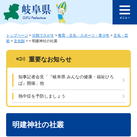
ペ
メ
このページの本文へ
ー
ニ
メ
ジ
ュ
ニ
の
ー
ュ
先
を
ー
頭
飛
トップページ
>
分類でさがす
>
教育・文化・スポーツ・青少年
>
文化・芸
術
>
文化財
>
>
明建神社の社叢
で
ば
す
し
。
て
重要なお知らせ
本
文
へ
知事記者会見「『岐阜県 みんなの健康・福祉ひろ
ば』開催」他
熱中症を予防しましょう
本
文
明建神社の社叢