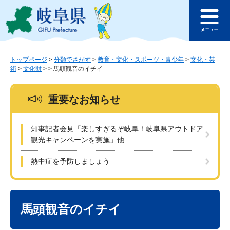
ペ
メ
このページの本文へ
ー
ニ
メ
ジ
ュ
ニ
の
ー
ュ
先
を
ー
頭
飛
トップページ
>
分類でさがす
>
教育・文化・スポーツ・青少年
>
文化・芸
術
>
文化財
>
>
馬頭観音のイチイ
で
ば
す
し
。
て
重要なお知らせ
本
文
へ
知事記者会見「楽しすぎるぞ岐阜！岐阜県アウトドア
観光キャンペーンを実施」他
熱中症を予防しましょう
本
文
馬頭観音のイチイ