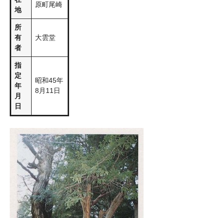
原町尾崎
地
所
有
大雲堂
者
指
定
昭和45年
年
8月11日
月
日