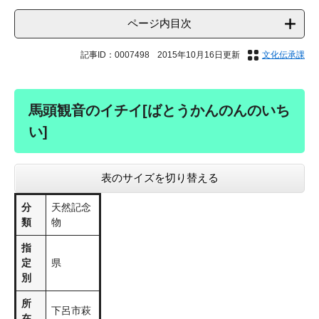
ページ内目次
記事ID：0007498
2015年10月16日更新
文化伝承課
馬頭観音のイチイ[ばとうかんのんのいち
い]
表のサイズを切り替える
分
天然記念
類
物
指
定
県
別
所
下呂市萩
在