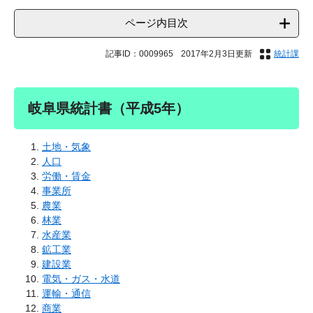
ページ内目次
記事ID：0009965
2017年2月3日更新
統計課
岐阜県統計書（平成5年）
土地・気象
人口
労働・賃金
事業所
農業
林業
水産業
鉱工業
建設業
電気・ガス・水道
運輸・通信
商業