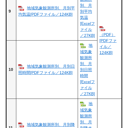
別、月
地域気象観測所別、月別平
9
別平均
均気温[PDFファイル／124KB]
気温
[Excelフ
ァイル
（PDF）
／27KB]
[PDFファ
地
イル／
域気象
124KB]
観測所
別、月
地域気象観測所別、月別日
10
別日照
照時間[PDFファイル／124KB]
時間
[Excelフ
ァイル
／27KB]
地
域気象
観測所
別、月
地域気象観測所別、月別降
11
別降水