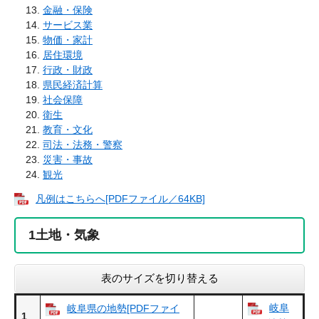
金融・保険
サービス業
物価・家計
居住環境
行政・財政
県民経済計算
社会保障
衛生
教育・文化
司法・法務・警察
災害・事故
観光
凡例はこちらへ[PDFファイル／64KB]
1
土地・気象
表のサイズを切り替える
岐阜
岐阜県の地勢[PDFファイ
1