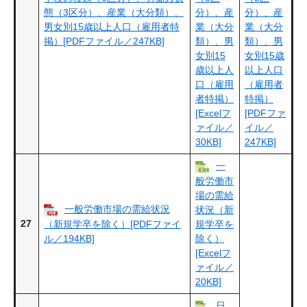
態（3区分）、産業（大分類）、
分）、産
分）、産
男女別15歳以上人口（雇用者特
業（大分
業（大分
掲）[PDFファイル／247KB]
類）、男
類）、男
女別15
女別15歳
歳以上人
以上人口
口（雇用
（雇用者
者特掲）
特掲）
[Excelフ
[PDFファ
ァイル／
イル／
30KB]
247KB]
一
般労働市
場の需給
一般労働市場の需給状況
状況（新
27
（新規学卒を除く）[PDFファイ
規学卒を
ル／194KB]
除く）
[Excelフ
ァイル／
20KB]
日