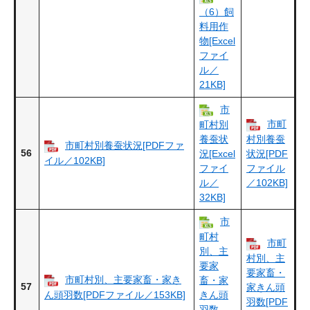
（6）飼
料用作
物[Excel
ファイ
ル／
21KB]
市
市町
町村別
養蚕状
村別養蚕
市町村別養蚕状況[PDFファ
56
況[Excel
状況[PDF
イル／102KB]
ファイ
ファイル
ル／
／102KB]
32KB]
市
町村
市町
別、主
村別、主
要家
要家畜・
市町村別、主要家畜・家き
畜・家
57
家きん頭
ん頭羽数[PDFファイル／153KB]
きん頭
羽数[PDF
羽数