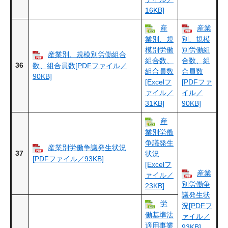
16KB]
産
産業
業別、規
別、規模
模別労働
別労働組
産業別、規模別労働組合
組合数、
合数、組
36
数、組合員数[PDFファイル／
組合員数
合員数
90KB]
[Excelフ
[PDFファ
ァイル／
イル／
31KB]
90KB]
産
業別労働
争議発生
産業別労働争議発生状況
37
状況
[PDFファイル／93KB]
[Excelフ
産業
ァイル／
別労働争
23KB]
議発生状
労
況[PDFフ
働基準法
ァイル／
適用事業
93KB]