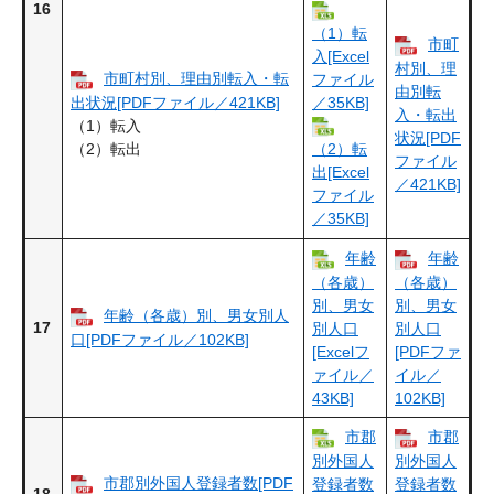
16
（1）転
市町
入[Excel
村別、理
市町村別、理由別転入・転
ファイル
由別転
出状況[PDFファイル／421KB]
／35KB]
入・転出
（1）転入
状況[PDF
（2）転出
（2）転
ファイル
出[Excel
／421KB]
ファイル
／35KB]
年齢
年齢
（各歳）
（各歳）
別、男女
別、男女
年齢（各歳）別、男女別人
17
別人口
別人口
口[PDFファイル／102KB]
[Excelフ
[PDFファ
ァイル／
イル／
43KB]
102KB]
市郡
市郡
別外国人
別外国人
市郡別外国人登録者数[PDF
登録者数
登録者数