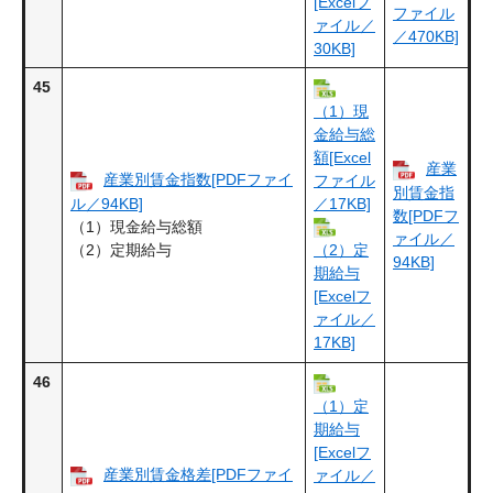
[Excelフ
ファイル
ァイル／
／470KB]
30KB]
45
（1）現
金給与総
額[Excel
産業
産業別賃金指数[PDFファイ
ファイル
別賃金指
ル／94KB]
／17KB]
数[PDFフ
（1）現金給与総額
ァイル／
（2）定期給与
（2）定
94KB]
期給与
[Excelフ
ァイル／
17KB]
46
（1）定
期給与
[Excelフ
産業別賃金格差[PDFファイ
ァイル／