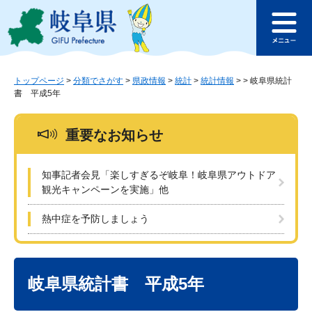
ペ
メ
このページの本文へ
ー
ニ
メ
ジ
ュ
ニ
の
ー
ュ
先
を
ー
頭
飛
トップページ
>
分類でさがす
>
県政情報
>
統計
>
統計情報
>
>
岐阜県統計
書 平成5年
で
ば
す
し
。
て
重要なお知らせ
本
文
へ
知事記者会見「楽しすぎるぞ岐阜！岐阜県アウトドア
観光キャンペーンを実施」他
熱中症を予防しましょう
本
文
岐阜県統計書 平成5年