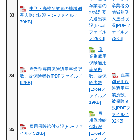
卒業者の
卒業者の
中学・高校卒業者の地域別
地域別受
地域別受
33
受入送出状況[PDFファイル／
入送出状
入送出状
79KB]
況[Excel
況[PDFフ
ファイル
ァイル／
／26KB]
79KB]
産
業別雇用
保険適用
産業別雇用保険適用事業所
事業所
産業
34
数、被保険者数[PDFファイル／
数、被保
別雇用保
92KB]
険者数
険適用事
[Excelフ
業所数、
ァイル／
被保険者
19KB]
数[PDFフ
雇
ァイル／
用保険給
92KB]
雇用保険給付状況[PDFファ
付状況
35
イル／92KB]
[Excelフ
ァイル／