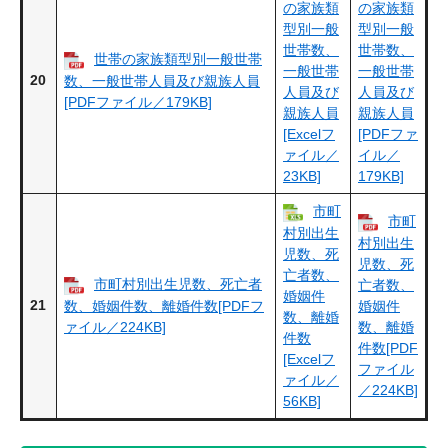
の家族類
の家族類
型別一般
型別一般
世帯数、
世帯数、
世帯の家族類型別一般世帯
一般世帯
一般世帯
20
数、一般世帯人員及び親族人員
人員及び
人員及び
[PDFファイル／179KB]
親族人員
親族人員
[Excelフ
[PDFファ
ァイル／
イル／
23KB]
179KB]
市町
市町
村別出生
村別出生
児数、死
児数、死
亡者数、
市町村別出生児数、死亡者
亡者数、
婚姻件
21
数、婚姻件数、離婚件数[PDFフ
婚姻件
数、離婚
ァイル／224KB]
数、離婚
件数
件数[PDF
[Excelフ
ファイル
ァイル／
／224KB]
56KB]