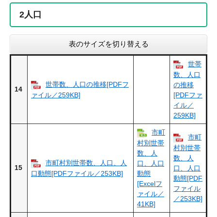
2
人口
表のサイズを切り替える
世帯
数、人口
世帯数、人口の推移[PDFフ
の推移
14
ァイル／259KB]
[PDFファ
イル／
259KB]
市町
市町
村別世帯
村別世帯
数、人
数、人
市町村別世帯数、人口、人
口、人口
15
口、人口
口動態[PDFファイル／253KB]
動態
動態[PDF
[Excelフ
ファイル
ァイル／
／253KB]
41KB]