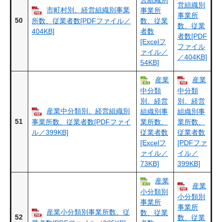
営組織別
市町村別、経営組織別事業
事業所
事業所
50
所数、従業者数[PDFファイル／
数、従業
数、従業
404KB]
者数
者数[PDF
[Excelフ
ファイル
ァイル／
／404KB]
54KB]
産業
産業
中分類
中分類
別、経営
別、経営
産業中分類別、経営組織別
組織別事
組織別事
51
事業所数、従業者数[PDFファイ
業所数、
業所数、
ル／399KB]
従業者数
従業者数
[Excelフ
[PDFファ
ァイル／
イル／
73KB]
399KB]
産業
産業
小分類別
小分類別
事業所
事業所
産業小分類別事業所数、従
数、従業
52
数、従業