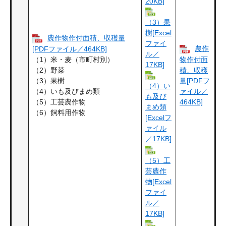
20KB]
（3）果
樹[Excel
農作物作付面積、収穫量
ファイ
農作
[PDFファイル／464KB]
ル／
（1）米・麦（市町村別）
物作付面
17KB]
（2）野菜
積、収穫
（3）果樹
量[PDFフ
（4）い
（4）いも及びまめ類
ァイル／
も及び
（5）工芸農作物
464KB]
まめ類
（6）飼料用作物
[Excelフ
ァイル
／17KB]
（5）工
芸農作
物[Excel
ファイ
ル／
17KB]