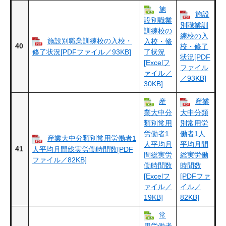
施
施設
設別職業
別職業訓
訓練校の
練校の入
施設別職業訓練校の入校・
入校・修
40
校・修了
修了状況[PDFファイル／93KB]
了状況
状況[PDF
[Excelフ
ファイル
ァイル／
／93KB]
30KB]
産
産業
業大中分
大中分類
類別常用
別常用労
労働者1
働者1人
産業大中分類別常用労働者1
人平均月
平均月間
41
人平均月間総実労働時間数[PDF
間総実労
総実労働
ファイル／82KB]
働時間数
時間数
[Excelフ
[PDFファ
ァイル／
イル／
19KB]
82KB]
常
用労働者