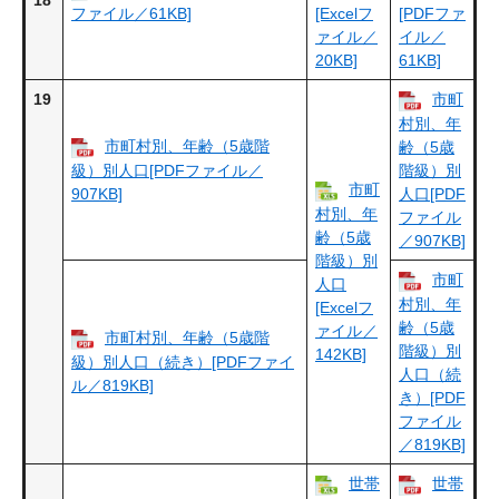
18
ファイル／61KB]
[Excelフ
[PDFファ
ァイル／
イル／
20KB]
61KB]
19
市町
村別、年
市町村別、年齢（5歳階
齢（5歳
級）別人口[PDFファイル／
階級）別
市町
907KB]
人口[PDF
村別、年
ファイル
齢（5歳
／907KB]
階級）別
市町
人口
村別、年
[Excelフ
齢（5歳
ァイル／
市町村別、年齢（5歳階
階級）別
142KB]
級）別人口（続き）[PDFファイ
人口（続
ル／819KB]
き）[PDF
ファイル
／819KB]
世帯
世帯