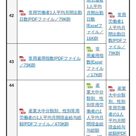
1人平均
常用労働者1人平均月間出勤
月間出勤
常用
42
日数[PDFファイル／79KB]
日数
労働者1
[Excelフ
人平均月
ァイル／
間出勤日
16KB]
数[PDFフ
ァイル／
常
79KB]
用雇用指
常用雇用指数[PDFファイル
43
数[Excel
／79KB]
ファイル
／17KB]
44
産
産業
業大中分
大中分類
類別、性
別、性別
別常用労
常用労働
産業大中分類別、性別常用
働者の1
者の1人
労働者の1人平均月間現金給与総
人平均月
平均月間
額[PDFファイル／470KB]
間現金給
現金給与
与総額
総額[PDF