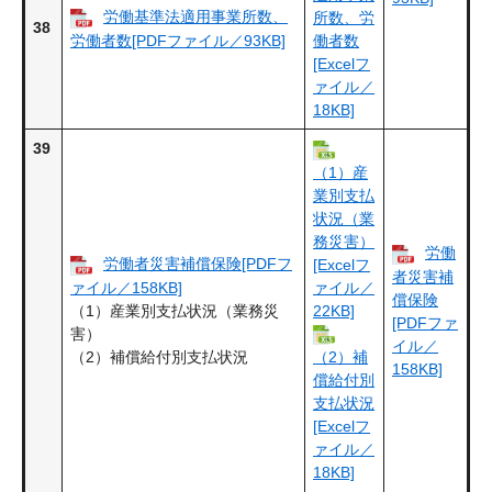
労働基準法適用事業所数、
所数、労
38
労働者数[PDFファイル／93KB]
働者数
[Excelフ
ァイル／
18KB]
39
（1）産
業別支払
状況（業
務災害）
労働
労働者災害補償保険[PDFフ
[Excelフ
者災害補
ァイル／158KB]
ァイル／
償保険
（1）産業別支払状況（業務災
22KB]
[PDFファ
害）
イル／
（2）補償給付別支払状況
（2）補
158KB]
償給付別
支払状況
[Excelフ
ァイル／
18KB]