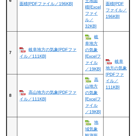
6
土地面
面積[PDFファイル／196KB]
面積[PDF
積[Excel
ファイル／
ファイ
196KB]
ル／
32KB]
岐
阜地方
岐阜地方の気象[PDFファ
の気象
7
イル／111KB]
[Excelフ
岐阜
ァイル
地方の気象
／19KB]
[PDFファ
高
イル／
山地方
111KB]
高山地方の気象[PDFファ
の気象
8
イル／111KB]
[Excelフ
ァイル
／19KB]
地
域気象
観測所