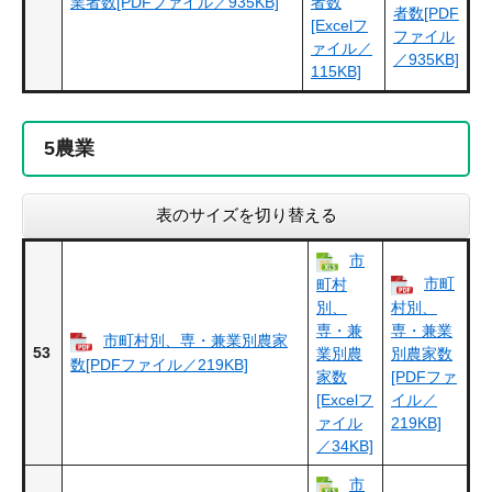
業者数[PDFファイル／935KB]
者数
者数[PDF
[Excelフ
ファイル
ァイル／
／935KB]
115KB]
5
農業
表のサイズを切り替える
市
市町
町村
別、
村別、
専・兼
専・兼業
市町村別、専・兼業別農家
53
業別農
別農家数
数[PDFファイル／219KB]
家数
[PDFファ
[Excelフ
イル／
ァイル
219KB]
／34KB]
市