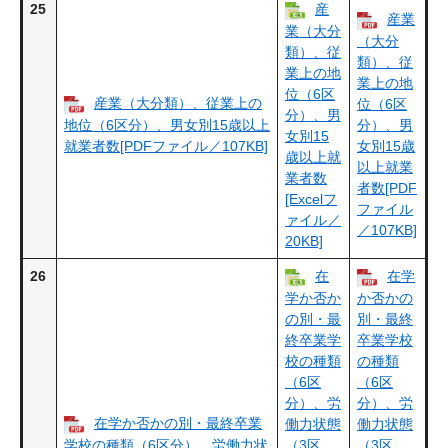
25
産
産業
業（大分
（大分
類）、従
類）、従
業上の地
業上の地
位（6区
産業（大分類）、従業上の
位（6区
分）、男
地位（6区分）、男女別15歳以上
分）、男
女別15
就業者数[PDFファイル／107KB]
女別15歳
歳以上就
以上就業
業者数
者数[PDF
[Excelフ
ファイル
ァイル／
／107KB]
20KB]
26
在
在学
学か否か
か否かの
の別・最
別・最終
終卒業学
卒業学校
校の種類
の種類
（6区
（6区
分）、労
分）、労
在学か否かの別・最終卒業
働力状態
働力状態
学校の種類（6区分）、労働力状
（3区
（3区