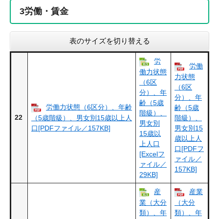
3
労働・賃金
表のサイズを切り替える
労
労働
働力状態
力状態
（6区
（6区
分）、年
分）、年
齢（5歳
労働力状態（6区分）、年齢
齢（5歳
階級）、
22
（5歳階級）、男女別15歳以上人
階級）、
男女別
口[PDFファイル／157KB]
男女別15
15歳以
歳以上人
上人口
口[PDFフ
[Excelフ
ァイル／
ァイル／
157KB]
29KB]
産
産業
業（大分
（大分
類）、年
類）、年