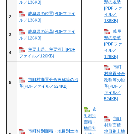
県の地勢
ル／136KB]
[PDFファ
岐阜県の位置[PDFファイ
イル／
2
ル／136KB]
136KB]
岐阜
岐阜県の沿革[PDFファイ
3
県の沿革
ル／126KB]
[PDFファ
主要山岳、主要河川[PDF
イル／
4
ファイル／126KB]
126KB]
市町
村廃置分合
市町村廃置分合改称等の沿
改称等の沿
5
革[PDFファイル／524KB]
革[PDFフ
ァイル／
524KB]
市
町村別
市町
面積・
村別面積・
地目別
市町村別面積・地目別土地
地目別土地