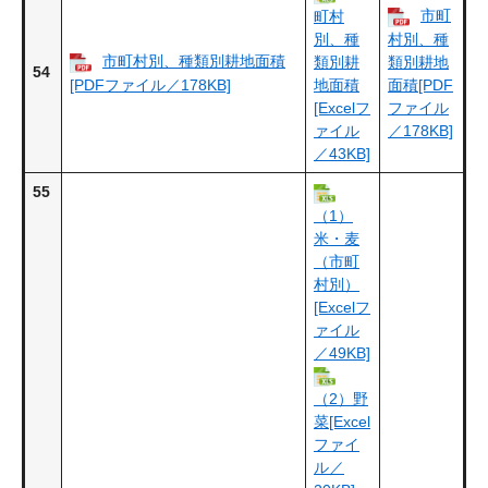
市町
町村
別、種
村別、種
市町村別、種類別耕地面積
類別耕
類別耕地
54
[PDFファイル／178KB]
地面積
面積​[PDF
[Excelフ
ファイル
ァイル
／178KB]
／43KB]
55
（1）
米・麦
（市町
村別）
[Excelフ
ァイル
／49KB]
（2）野
菜[Excel
ファイ
ル／