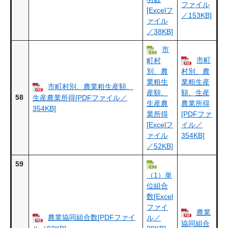
ファイル
[Excelフ
／153KB]
ァイル
／38KB]
市
市町
町村
別、農
村別、農
業粗生
業粗生産
市町村別、農業粗生産額、
産額、
額、生産
58
生産農業所得[PDFファイル／
生産農
農業所得
354KB]
業所得
[PDFファ
[Excelフ
イル／
ァイル
354KB]
／52KB]
59
（1）単
位組合
数[Excel
ファイ
農業
農業協同組合数[PDFファイ
ル／
協同組合