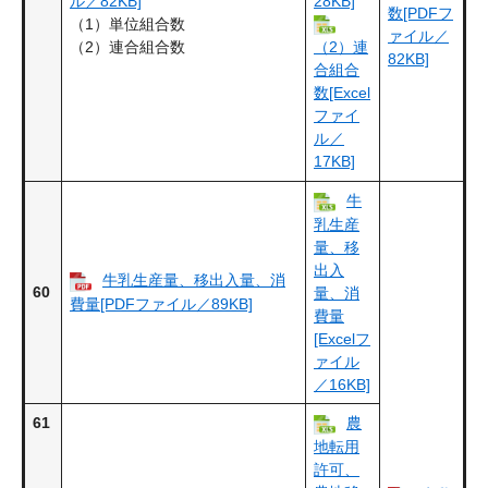
ル／82KB]
28KB]
数[PDFフ
（1）単位組合数
ァイル／
（2）連合組合数
（2）連
82KB]
合組合
数[Excel
ファイ
ル／
17KB]
牛
乳生産
量、移
出入
牛乳生産量、移出入量、消
60
量、消
費量[PDFファイル／89KB]
費量
[Excelフ
ァイル
／16KB]
61
農
地転用
許可、