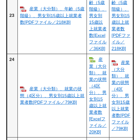
齢（5歳
齢（5歳
産業（大分類）、年齢（5歳
階級）、
階級）、
23
階級）、男女別15歳以上就業者
男女別
男女別15
数[PDFファイル／218KB]
15歳以
歳以上就
上就業者
業者数
数[Excel
[PDFファ
ファイル
イル／
／36KB]
218KB]
24
産
産業
業（大分
（大分
類）、就
類）、就
業の状態
業の状態
（4区
産業（大分類）、就業の状
（4区
分）、男
態（4区分）、男女別15歳以上就
分）、男
女別15
業者数[PDFファイル／79KB]
女別15歳
歳以上就
以上就業
業者数
者数[PDF
[Excelフ
ファイル
ァイル／
／79KB]
20KB]