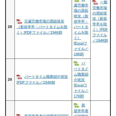
一般
雇労働市
労働市場
場の需給
の需給状
状況（新
況（新規
日雇労働市場の需給状況
規学卒・
学卒を除
28
（新規学卒・パートタイムを除
パートタ
く）[PDF
く）[PDFファイル／194KB]
イムを除
ファイル
く）
／194KB]
[Excelフ
ァイル／
18KB]
パ
ートタイ
ム職業紹
パートタイム職業紹介状況
29
介状況
[PDFファイル／194KB]
[Excelフ
ァイル／
17KB]
新
規学卒者