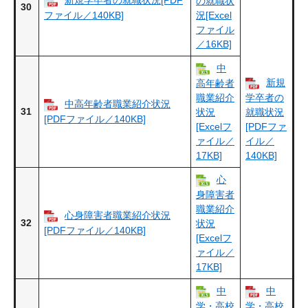
新規学卒者の就職状況[PDF
の就職状
30
ファイル／140KB]
況[Excel
ファイル
／16KB]
中
新規
高年齢者
職業紹介
学卒者の
中高年齢者職業紹介状況
31
状況
就職状況
[PDFファイル／140KB]
[Excelフ
[PDFファ
ァイル／
イル／
17KB]
140KB]
心
身障害者
職業紹介
心身障害者職業紹介状況
32
状況
[PDFファイル／140KB]
[Excelフ
ァイル／
17KB]
中
中
学・高校
学・高校