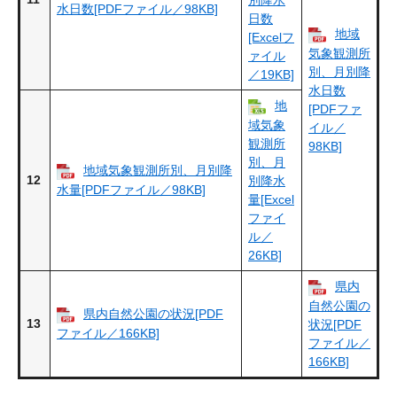
水日数[PDFファイル／98KB]
日数
地域
[Excelフ
気象観測所
ァイル
別、月別降
／19KB]
水日数
地
[PDFファ
域気象
イル／
観測所
98KB]
別、月
地域気象観測所別、月別降
12
別降水
水量[PDFファイル／98KB]
量[Excel
ファイ
ル／
26KB]
県内
自然公園の
県内自然公園の状況[PDF
13
状況[PDF
ファイル／166KB]
ファイル／
166KB]