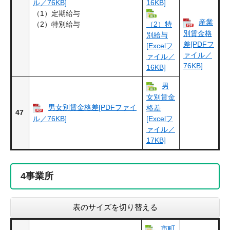
ル／76KB]
16KB]
（1）定期給与
産業
（2）特別給与
（2）特
別賃金格
別給与
差[PDFフ
[Excelフ
ァイル／
ァイル／
76KB]
16KB]
男
女別賃金
男女別賃金格差[PDFファイ
格差
47
ル／76KB]
[Excelフ
ァイル／
17KB]
4
事業所
表のサイズを切り替える
市町