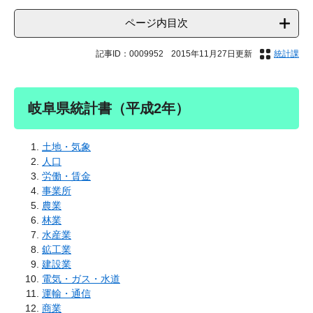
ページ内目次
記事ID：0009952
2015年11月27日更新
統計課
岐阜県統計書（平成2年）
土地・気象
人口
労働・賃金
事業所
農業
林業
水産業
鉱工業
建設業
電気・ガス・水道
運輸・通信
商業