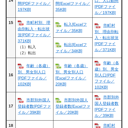
14
口、人口動態
態[PDFファイル／
態[Excelファイル／
[PDFファイ
197KB]
35KB]
ル／197KB]
15
市町村別、理
転入[Excelフ
市町村
由別転入・転出状
ァイル／35KB]
別、理由別転
況[PDFファイル／
入・転出状況
371KB]
[PDFファイ
転出[Excelフ
（1）転入
ル／371KB]
ァイル／34KB]
（2）転出
年齢（各
年齢（各歳）
年齢（各歳）
歳）別、男女
別、男女別人口
別、男女別人口
16
別人口[PDF
[PDFファイル／
[Excelファイル／
ファイル／
102KB]
20KB]
102KB]
市郡別外
市郡別外国人
市郡別外国人
国人登録者数
17
登録者数[PDFファ
登録者数[Excelファ
[PDFファイ
イル／39KB]
イル／20KB]
ル／39KB]
18
市町村