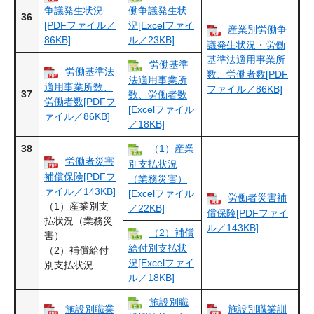
争議発生状況
働争議発生状
36
[PDFファイル／
況[Excelファイ
産業別労働争
86KB]
ル／23KB]
議発生状況・労働
基準法適用事業所
労働基準
労働基準法
数、労働者数[PDF
法適用事業所
適用事業所数、
ファイル／86KB]
37
数、労働者数
労働者数[PDFフ
[Excelファイル
ァイル／86KB]
／18KB]
38
（1）産業
労働者災害
別支払状況
補償保険[PDFフ
（業務災害）
ァイル／143KB]
[Excelファイル
労働者災害補
（1）産業別支
／22KB]
償保険[PDFファイ
払状況（業務災
ル／143KB]
（2）補償
害）
給付別支払状
（2）補償給付
況[Excelファイ
別支払状況
ル／18KB]
施設別職
施設別職業
施設別職業訓