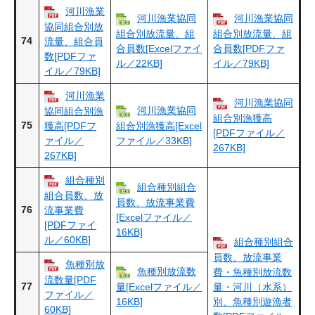
河川漁業
河川漁業協同
河川漁業協同
協同組合別放
組合別放流量、組
組合別放流量、組
74
流量、組合員
合員数[Excelファイ
合員数[PDFファ
数[PDFファ
ル／22KB]
イル／79KB]
イル／79KB]
河川漁業
河川漁業協同
河川漁業協同
協同組合別漁
組合別漁獲高
75
獲高[PDFフ
組合別漁獲高[Excel
[PDFファイル／
ァイル／
ファイル／33KB]
267KB]
267KB]
組合種別
組合種別組合
組合員数、放
員数、放流事業費
76
流事業費
[Excelファイル／
[PDFファイ
16KB]
ル／60KB]
組合種別組合
員数、放流事業
魚種別放
魚種別放流数
費・魚種別放流数
流数量[PDF
77
量[Excelファイル／
量・河川（水系）
ファイル／
16KB]
別、魚種別遊漁者
60KB]