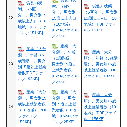
労働力状
労働力状
労働力状態、
態、（6区
態、（6区
分）、男女別
（6区分）、男女別
分）、男女別15
22
15歳以上人口
15歳以上人口（10
歳以上人口（10
（10地域）
地域）[PDFファイ
地域）[PDFファ
[Excelファイル
ル／151KB]
イル／151KB]
／23KB]
産業（大
産業（大分
産業（大分
分類）、年齢
類）、年齢（5
（5歳階級）、
類）、年齢（5歳階
歳階級）、男女
23
男女別15歳以
級）、男女別15歳
別15歳以上就業
上就業者数
以上就業者数[PDF
者数[PDFファイ
[Excelファイル
ファイル／193KB]
ル／193KB]
／27KB]
産業（大分
産業（大
産業（大分
類）、男女別15
分類）、男女
類）、男女別15歳
歳以上就業者数
別15歳以上就
24
以上就業者数（10
（10地域）[PDF
業者数（10地
地域）[PDFファイ
ファイル／
域）[Excelファ
ル／156KB]
156KB]
イル／25KB]