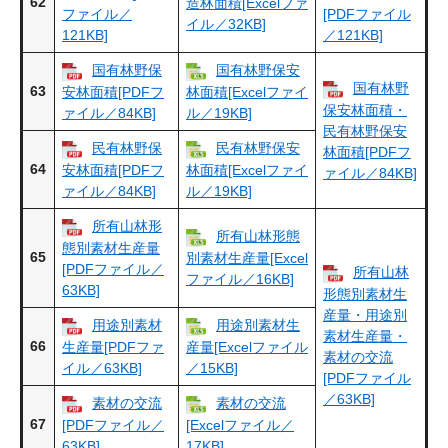
62
造林面積[Excelファ
ファイル／
[PDFファイル
イル／32KB]
121KB]
／121KB]
国有林野保
国有林野保安
国有林野
63
安林面積[PDFフ
林面積[Excelファイ
保安林面積・
ァイル／84KB]
ル／19KB]
民有林野保安
民有林野保
民有林野保安
林面積[PDFフ
64
安林面積[PDFフ
林面積[Excelファイ
ァイル／84KB]
ァイル／84KB]
ル／19KB]
所有山林形
所有山林形態
態別素材生産量
65
別素材生産量[Excel
[PDFファイル／
所有山林
ファイル／16KB]
63KB]
形態別素材生
産量・用途別
用途別素材
用途別素材生
素材生産量・
66
生産量[PDFファ
産量[Excelファイル
素材の交流
イル／63KB]
／15KB]
[PDFファイル
／63KB]
素材の交流
素材の交流
67
[PDFファイル／
[Excelファイル／
63KB]
17KB]