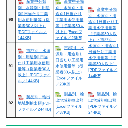
産業中分類
産業中分類
別、水源別・用途
別、水源別・用
産業中分類
別1日当たり工業
途別1日当たり
別、水源別・用
90
用水使用量等（従
工業用水使用量
途別1日当たり工
業者30人以上）
等（従業者30人
業用水使用量等
[PDFファイル／
以上）[Excelフ
（従業者30人以
144KB]
ァイル／26KB]
上）・市郡別、
水源別・用途別1
市郡別、水
市郡別、水源
日当たり工業用
源別・用途別1
別・用途別1日当
水使用量等（従
日当たり工業用
たり工業用水使用
業者30人以上）
91
水使用量等（従
量等（従業者30人
[PDFファイル／
業者30人以上）
以上）[PDFファイ
144KB]
[Excelファイル
ル／144KB]
／23KB]
製品別、輸
製品別、輸
製品別、輸出
出地域別輸出額
出地域別輸出額
92
地域別輸出額[PDF
[Excelファイル
[PDFファイル／
ファイル／244KB]
／37KB]
244KB]