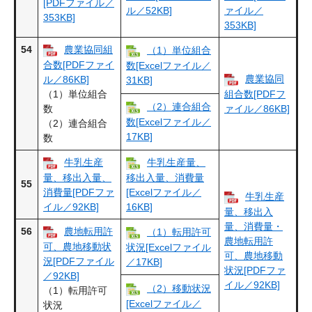
[PDFファイル／
ル／52KB]
ァイル／
353KB]
353KB]
54
農業協同組
（1）単位組合
合数[PDFファイ
数[Excelファイル／
農業協同
ル／86KB]
31KB]
（1）単位組合
組合数[PDFフ
（2）連合組合
数
ァイル／86KB]
数[Excelファイル／
（2）連合組合
17KB]
数
牛乳生産
牛乳生産量、
量、移出入量、
移出入量、消費量
55
消費量[PDFファ
[Excelファイル／
牛乳生産
イル／92KB]
16KB]
量、移出入
量、消費量・
56
農地転用許
（1）転用許可
農地転用許
可、農地移動状
状況[Excelファイル
可、農地移動
況[PDFファイル
／17KB]
状況[PDFファ
／92KB]
イル／92KB]
（2）移動状況
（1）転用許可
[Excelファイル／
状況