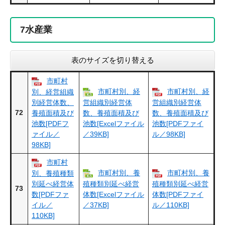
7
水産業
表のサイズを切り替える
市町村
市町村別、経
市町村別、経
別、経営組織
別経営体数、
営組織別経営体
営組織別経営体
72
養殖面積及び
数、養殖面積及び
数、養殖面積及び
池数[PDFフ
池数[Excelファイル
池数[PDFファイ
ァイル／
／39KB]
ル／98KB]
98KB]
市町村
市町村別、養
市町村別、養
別、養殖種類
別延べ経営体
殖種類別延べ経営
殖種類別延べ経営
73
数[PDFファ
体数[Excelファイル
体数[PDFファイ
イル／
／37KB]
ル／110KB]
110KB]