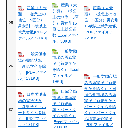
産業（大
産業（大分
産業（大分
分類）、従業
類）、従業上の
類）、従業上の地
上の地位（5区
地位（5区分）
位（5区分）男女別
25
分）男女別15
男女別15歳以上
15歳以上就業者数
歳以上就業者
就業者数[PDFフ
[PDFファイル／
数[Excelファイ
ァイル／221KB]
221KB]
ル／30KB]
一般労働
一般労働市
市場の需給状
場の需給状況
況（新規学卒
26
（新規学卒を除
を除く）[Excel
く）[PDFファイ
ファイル／
一般労働市場
ル／131KB]
19KB]
の需給状況（新規
学卒を除く）・日
日雇労働
日雇労働市
雇労働市場の需給
市場の需給状
場の需給状況
状況（新規学卒・
況（新規学
（新規学卒・パ
パートタイムを除
27
卒・パートタ
ートタイムを除
く）・パートタイ
イムを除く）
く）[PDFファイ
ム職業紹介状況
[Excelファイル
ル／131KB]
[PDFファイル／
／18KB]