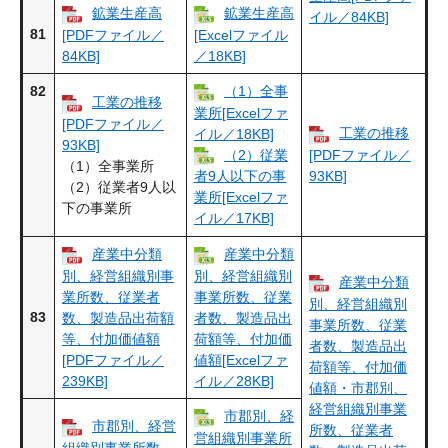
鉱業生産高
鉱業生産高
イル／84KB]
81
[PDFファイル／
[Excelファイル
84KB]
／18KB]
82
（1）全事
工業の推移
業所[Excelファ
[PDFファイル／
工業の推移
イル／18KB]
93KB]
（2）従業
[PDFファイル／
（1）全事業所
93KB]
者9人以下の事
（2）従業者9人以
業所[Excelファ
下の事業所
イル／17KB]
産業中分類
産業中分類
別、経営組織別事
別、経営組織別
産業中分類
業所数、従業者
事業所数、従業
別、経営組織別
83
数、製造品出荷額
者数、製造品出
事業所数、従業
等、付加価値額
荷額等、付加価
者数、製造品出
[PDFファイル／
値額[Excelファ
荷額等、付加価
239KB]
イル／28KB]
値額・市郡別、
経営組織別事業
市郡別、経
市郡別、経営
所数、従業者
営組織別事業所
組織別事業所数、