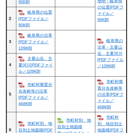
地勢・岐阜県
90KB]
の位置[PDFフ
岐阜県の位置
ァイル／
2
[PDFファイル／
90KB]
90KB]
岐阜県の沿革
岐阜県の
3
[PDFファイル／
沿革・主要山
109KB]
岳、主要河川
主要山岳、主
[PDFファイル
4
要河川[PDFファイ
／109KB]
ル／109KB]
市町村廃
市町村廃置分
置分合改称等
合改称等の沿革
5
の沿革[PDFフ
[PDFファイル／
ァイル／
468KB]
468KB]
市町村
市町村別、地
市町村別、地
別、地目別土
目別土地面積
6
目別土地面積[PDF
地面積[PDFフ
[Excelファイル／