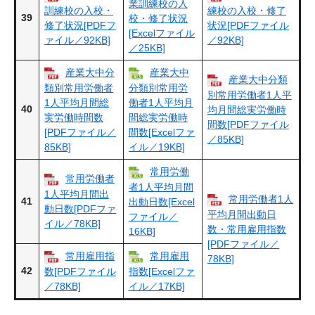
業訓練校の入
訓練校の入校・
練校の入校・修了
39
校・修了状況
修了状況[PDFフ
状況[PDFファイル
[Excelファイル
ァイル／92KB]
／92KB]
／25KB]
産業大中分
産業大中
産業大中分類
類別常用労働者
分類別常用労
別常用労働者1人平
1人平均月間総
働者1人平均月
40
均月間総実労働時
実労働時間数
間総実労働時
間数[PDFファイル
[PDFファイル／
間数[Excelファ
／85KB]
85KB]
イル／19KB]
常用労働
常用労働者
者1人平均月間
1人平均月間出
常用労働者1人
41
出動日数[Excel
動日数[PDFファ
平均月間出動日
ファイル／
イル／78KB]
数・常用雇用指数
16KB]
[PDFファイル／
常用雇用指
常用雇用
78KB]
42
数[PDFファイル
指数[Excelファ
／78KB]
イル／17KB]