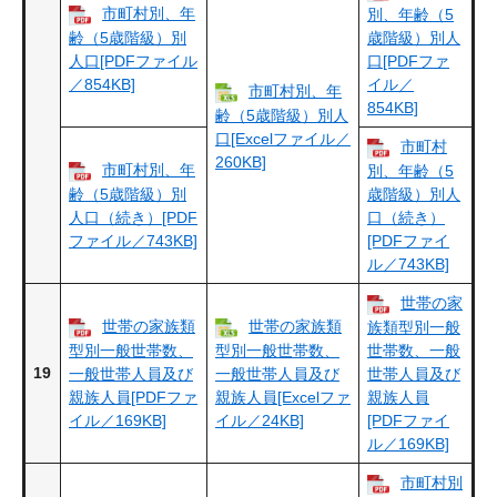
市町村別、年
別、年齢（5
齢（5歳階級）別
歳階級）別人
人口[PDFファイル
口[PDFファ
／854KB]
イル／
市町村別、年
854KB]
齢（5歳階級）別人
口[Excelファイル／
市町村
260KB]
市町村別、年
別、年齢（5
齢（5歳階級）別
歳階級）別人
人口（続き）[PDF
口（続き）
ファイル／743KB]
[PDFファイ
ル／743KB]
世帯の家
世帯の家族類
世帯の家族類
族類型別一般
型別一般世帯数、
型別一般世帯数、
世帯数、一般
19
一般世帯人員及び
一般世帯人員及び
世帯人員及び
親族人員[PDFファ
親族人員[Excelファ
親族人員
イル／169KB]
イル／24KB]
[PDFファイ
ル／169KB]
市町村別