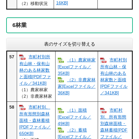
16KB]
（2）移動状況
6
林業
表のサイズを切り替える
57
市町村別所
（1）農家林家
市町村別
有山林・保有山
[Excelファイル／
所有山林・保
林のある林家数
35KB]
有山林のある
と面積[PDFファ
（2）非農家林
林家数と面積
イル／341KB]
[PDFファイル
家[Excelファイル／
（1）農家林家
／341KB]
36KB]
（2）非農家林家
58
市町村別、
（1）面積
市町村
所有形態別森林
[Excelファイル／
別、所有形態
面積・森林蓄積
49KB]
別森林面積・
[PDFファイル／
（2）蓄積
森林蓄積[PDF
650KB]
ファイル／
[Excelファイル／