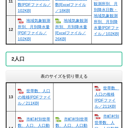
11
観測所別、月
数[PDFファイル／
数[Excelファイル
別降水日数・
102KB]
／18KB]
地域気象観測
地域気象観測
地域気象観測
所別、月別降
所別、月別降水量
所別、月別降水量
水量[PDFファ
12
[PDFファイル／
[Excelファイル／
イル／102KB]
102KB]
26KB]
2
人口
表のサイズを切り替える
世帯数、
世帯数、人口
人口の推移
13
の推移[PDFファイ
[PDFファイ
ル／211KB]
ル／211KB]
市町村別
市町村別世帯
市町村別世帯
世帯数、人
数、人口、人口動
数、人口、人口動