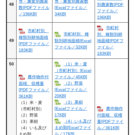
専・兼業別農家
専・兼業別農家数
48
別農家数[PDF
数[PDFファイル
[Excelファイル／
ファイル／
／196KB]
34KB]
196KB]
市町村
市町村別、
市町村別、種
別、種類別耕
種類別耕地面積
49
類別耕地面積[Excel
地面積[PDFフ
[PDFファイル／
ファイル／32KB]
ァイル／
183KB]
183KB]
50
（1）米・麦
（市町村別）[Excel
ファイル／45KB]
農作物作付
（2）野菜
面積、収穫量
[Excelファイル／
[PDFファイル／
20KB]
361KB]
（3）果樹
（1）米・麦
[Excelファイル／
農作物作
（市町村別）
17KB]
（2）野菜
付面積、収穫
（4）いも及び
（3）果樹
量[PDFファイ
まめ類[Excelファイ
（4）いも及び
ル／361KB]
ル／17KB]
まめ類