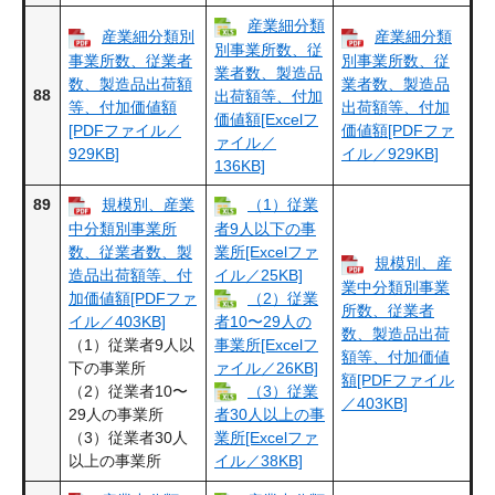
産業細分類
産業細分類別
産業細分類
別事業所数、従
事業所数、従業者
別事業所数、従
業者数、製造品
数、製造品出荷額
業者数、製造品
88
出荷額等、付加
等、付加価値額
出荷額等、付加
価値額[Excelフ
[PDFファイル／
価値額[PDFファ
ァイル／
929KB]
イル／929KB]
136KB]
89
規模別、産業
（1）従業
中分類別事業所
者9人以下の事
数、従業者数、製
業所[Excelファ
規模別、産
造品出荷額等、付
イル／25KB]
業中分類別事業
加価値額[PDFファ
（2）従業
所数、従業者
イル／403KB]
者10〜29人の
数、製造品出荷
（1）従業者9人以
事業所[Excelフ
額等、付加価値
下の事業所
ァイル／26KB]
額[PDFファイル
（2）従業者10〜
（3）従業
／403KB]
29人の事業所
者30人以上の事
（3）従業者30人
業所[Excelファ
以上の事業所
イル／38KB]