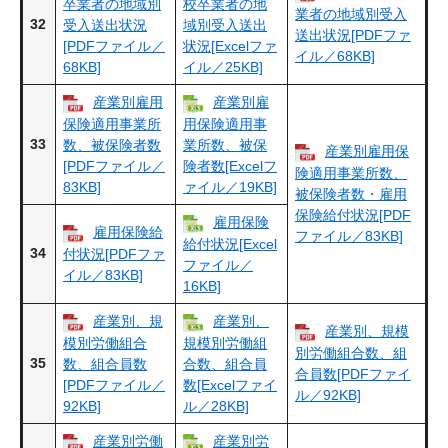
卒業者の地域別
校卒業者の地
業者の地域別受入
32
受入送出状況
域別受入送出
送出状況[PDFファ
[PDFファイル／
状況[Excelファ
イル／68KB]
68KB]
イル／25KB]
産業別雇用
産業別雇
保険適用事業所
用保険適用事
33
数、被保険者数
業所数、被保
産業別雇用保
[PDFファイル／
険者数[Excelフ
険適用事業所数、
83KB]
ァイル／19KB]
被保険者数・雇用
保険給付状況[PDF
雇用保険
雇用保険給
ファイル／83KB]
給付状況[Excel
34
付状況[PDFファ
ファイル／
イル／83KB]
16KB]
産業別、規
産業別、
産業別、規模
模別労働組合
規模別労働組
別労働組合数、組
35
数、組合員数
合数、組合員
合員数[PDFファイ
[PDFファイル／
数[Excelファイ
ル／92KB]
92KB]
ル／28KB]
産業別労働
産業別労