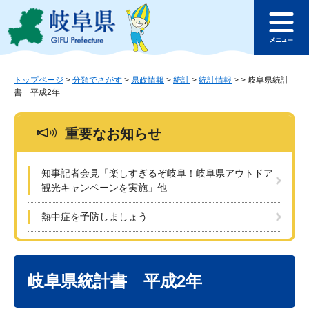
ペ
メ
このページの本文へ
ー
ニ
メ
ジ
ュ
ニ
の
ー
ュ
先
を
ー
頭
飛
トップページ
>
分類でさがす
>
県政情報
>
統計
>
統計情報
>
>
岐阜県統計
書 平成2年
で
ば
す
し
。
て
重要なお知らせ
本
文
へ
知事記者会見「楽しすぎるぞ岐阜！岐阜県アウトドア
観光キャンペーンを実施」他
熱中症を予防しましょう
本
文
岐阜県統計書 平成2年