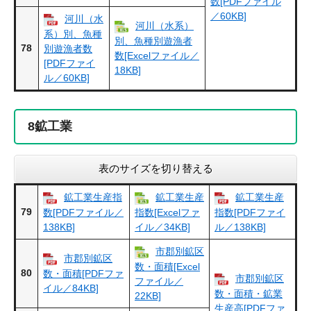
数[PDFファイル
／60KB]
河川（水
河川（水系）
系）別、魚種
別、魚種別遊漁者
78
別遊漁者数
数[Excelファイル／
[PDFファイ
18KB]
ル／60KB]
8
鉱工業
表のサイズを切り替える
鉱工業生産指
鉱工業生産
鉱工業生産
79
数[PDFファイル／
指数[Excelファ
指数[PDFファイ
138KB]
イル／34KB]
ル／138KB]
市郡別鉱区
市郡別鉱区
数・面積[Excel
80
数・面積[PDFファ
市郡別鉱区
ファイル／
イル／84KB]
数・面積・鉱業
22KB]
生産高[PDFファ