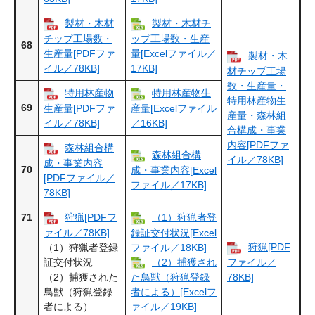
製材・木材
製材・木材チ
チップ工場数・
ップ工場数・生産
68
生産量[PDFファ
量[Excelファイル／
製材・木
イル／78KB]
17KB]
材チップ工場
数・生産量・
特用林産物
特用林産物生
特用林産物生
69
生産量[PDFファ
産量[Excelファイル
産量・森林組
イル／78KB]
／16KB]
合構成・事業
内容[PDFファ
森林組合構
森林組合構
イル／78KB]
成・事業内容
70
成・事業内容[Excel
[PDFファイル／
ファイル／17KB]
78KB]
71
狩猟[PDFフ
（1）狩猟者登
ァイル／78KB]
録証交付状況[Excel
狩猟[PDF
（1）狩猟者登録
ファイル／18KB]
証交付状況
（2）捕獲され
ファイル／
（2）捕獲された
78KB]
た鳥獣（狩猟登録
鳥獣（狩猟登録
者による）[Excelフ
者による）
ァイル／19KB]