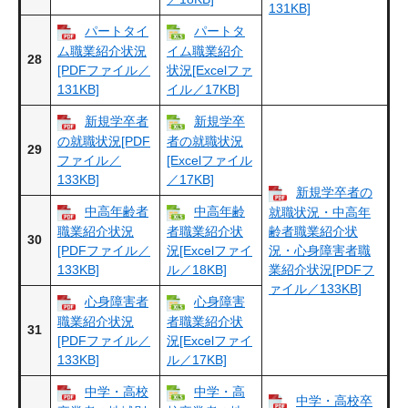
131KB]
パートタイ
パートタ
ム職業紹介状況
イム職業紹介
28
[PDFファイル／
状況[Excelファ
131KB]
イル／17KB]
新規学卒者
新規学卒
の就職状況[PDF
者の就職状況
29
ファイル／
[Excelファイル
133KB]
／17KB]
新規学卒者の
中高年齢者
中高年齢
就職状況・中高年
職業紹介状況
者職業紹介状
齢者職業紹介状
30
[PDFファイル／
況[Excelファイ
況・心身障害者職
133KB]
ル／18KB]
業紹介状況[PDFフ
ァイル／133KB]
心身障害者
心身障害
職業紹介状況
者職業紹介状
31
[PDFファイル／
況[Excelファイ
133KB]
ル／17KB]
中学・高校
中学・高
中学・高校卒