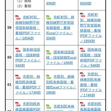
（1）面積
650KB]
49KB]
（2）蓄積
市町村
市町村別、
市町村別、林
別、林種別林
林種別林野庁所
種別林野庁所管国
野庁所管国有
59
管国有林面積・
有林面積・蓄積
林面積・蓄積
蓄積[PDFファイ
[Excelファイル／
[PDFファイル
ル／185KB]
30KB]
／185KB]
国有林伐採
国有林伐
国有林伐採面
面積・伐採材積
採面積・伐採
60
積・伐採材積[Excel
[PDFファイル／
材積[PDFファ
ファイル／18KB]
94KB]
イル／94KB]
市郡別、
市郡別、林
市郡別、林種
林種別民有林
種別民有林面
別民有林面積・蓄
61
面積・蓄積
積・蓄積[PDFフ
積[Excelファイル／
[PDFファイル
ァイル／174KB]
28KB]
／174KB]
市郡別民有
市郡別民
市郡別民有林
林造林面積[PDF
有林造林面積