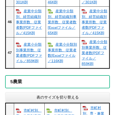
301KB]
46KB]
／301KB]
産業中分類
産業中分類
産業中分類
別、経営組織別
別、経営組織別事
別、経営組織別
46
事業所数、従業
業所数、従業者数
事業所数、従業
者数[PDFファイ
[Excelファイル／
者数[PDFファ
ル／415KB]
65KB]
イル／415KB]
産業小分類
産業小分類
産業小分類別
別事業所数、従
別事業所数、従
事業所数、従業者
47
業者数[PDFフ
業者数[PDFファ
数[Excelファイル
ァイル／
イル／859KB]
／116KB]
859KB]
5
農業
表のサイズを切り替える
市町村
市町村別、
市町村別、
別、専・兼業