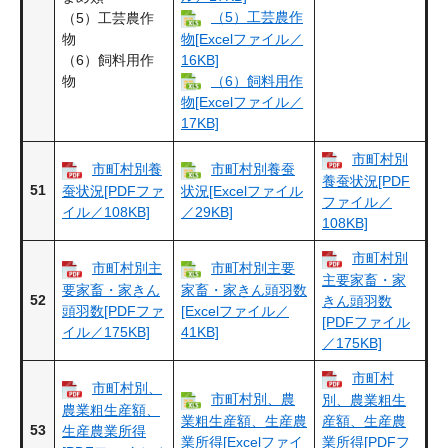
（5）工芸農作
（5）工芸農作
物
物[Excelファイル／
（6）飼料用作
16KB]
物
（6）飼料用作
物[Excelファイル／
17KB]
市町村別
市町村別養
市町村別養蚕
養蚕状況[PDF
51
蚕状況[PDFファ
状況[Excelファイル
ファイル／
イル／108KB]
／29KB]
108KB]
市町村別
市町村別主
市町村別主要
主要家畜・家
要家畜・家きん
家畜・家きん頭羽数
52
きん頭羽数
頭羽数[PDFファ
[Excelファイル／
[PDFファイル
イル／175KB]
41KB]
／175KB]
市町村
市町村別、
市町村別、農
別、農業粗生
農業粗生産額、
業粗生産額、生産農
産額、生産農
53
生産農業所得
業所得[Excelファイ
業所得[PDFフ