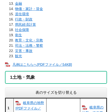
金融
物価・家計・賃金
居住環境
行政・財政
県民経済計算
社会保障
衛生
教育・文化・宗教
司法・法務・警察
災害・事故
観光
凡例はこちらへ[PDFファイル／54KB]
1
土地・気象
表のサイズを切り替える
岐阜県の地勢
岐阜県の
1
[PDFファイル／