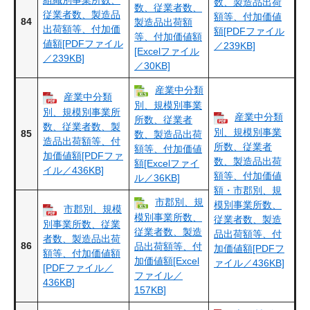
数、製造品出荷
数、従業者数、
従業者数、製造品
額等、付加価値
84
製造品出荷額
出荷額等、付加価
額[PDFファイル
等、付加価値額
値額[PDFファイル
／239KB]
[Excelファイル
／239KB]
／30KB]
産業中分類
産業中分類
別、規模別事業
別、規模別事業所
産業中分類
所数、従業者
数、従業者数、製
別、規模別事業
85
数、製造品出荷
造品出荷額等、付
所数、従業者
額等、付加価値
加価値額[PDFファ
数、製造品出荷
額[Excelファイ
イル／436KB]
額等、付加価値
ル／36KB]
額・市郡別、規
市郡別、規
模別事業所数、
市郡別、規模
模別事業所数、
従業者数、製造
別事業所数、従業
従業者数、製造
品出荷額等、付
者数、製造品出荷
86
品出荷額等、付
加価値額[PDFフ
額等、付加価値額
加価値額[Excel
ァイル／436KB]
[PDFファイル／
ファイル／
436KB]
157KB]