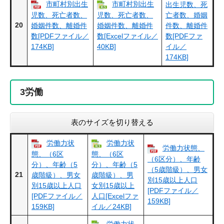
市町村別出生
市町村別出生
出生児数、死
児数、死亡者数、
児数、死亡者数、
亡者数、婚姻
20
婚姻件数、離婚件
婚姻件数、離婚件
件数、離婚件
数[PDFファイル／
数[Excelファイル／
数[PDFファ
174KB]
40KB]
イル／
174KB]
3
労働
表のサイズを切り替える
労働力状
労働力状
労働力状態、
態、（6区
態、（6区
（6区分）、年齢
分）、年齢（5
分）、年齢（5
（5歳階級）、男女
21
歳階級）、男女
歳階級）、男
別15歳以上人口
別15歳以上人口
女別15歳以上
[PDFファイル／
[PDFファイル／
人口[Excelファ
159KB]
159KB]
イル／24KB]