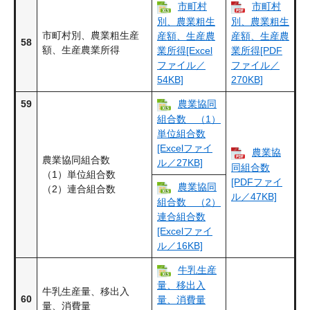
市町村
市町村
別、農業粗生
別、農業粗生
市町村別、農業粗生産
産額、生産農
産額、生産農
58
額、生産農業所得
業所得[Excel
業所得[PDF
ファイル／
ファイル／
54KB]
270KB]
59
農業協同
組合数 （1）
単位組合数
[Excelファイ
農業協
農業協同組合数
ル／27KB]
同組合数
（1）単位組合数
[PDFファイ
農業協同
（2）連合組合数
ル／47KB]
組合数 （2）
連合組合数
[Excelファイ
ル／16KB]
牛乳生産
量、移出入
牛乳生産量、移出入
60
量、消費量
量、消費量