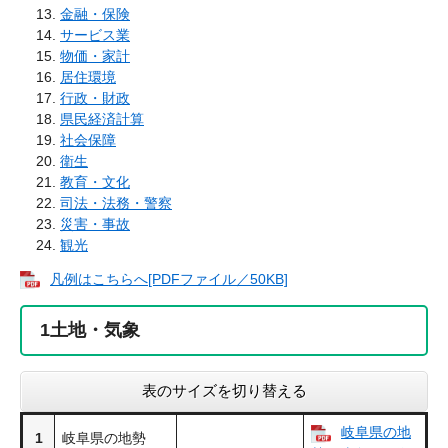
金融・保険
サービス業
物価・家計
居住環境
行政・財政
県民経済計算
社会保障
衛生
教育・文化
司法・法務・警察
災害・事故
観光
凡例はこちらへ[PDFファイル／50KB]
1
土地・気象
表のサイズを切り替える
岐阜県の地
1
岐阜県の地勢