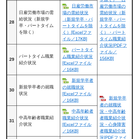
日雇労働市
雇労働市場の
日雇労働市場の需
場の需給状況
需給状況（新
給状況（新規学
（新規学卒・パ
規学卒・パー
28
卒・パートタイム
ートタイムを除
トタイムを除
を除く）
く）[Excelファ
く）・パート
イル／17KB]
タイム職業紹
介状況[PDFフ
パートタイ
ァイル／
パートタイム職業
ム職業紹介状況
156KB]
29
紹介状況
[Excelファイル
／16KB]
新規学卒者
新規学卒者の就職
の就職状況
30
状況
[Excelファイル
新規学卒
／16KB]
者の就職状
中高年齢者
況・中高年齢
中高年齢者職業紹
職業紹介状況
者職業紹介状
31
介状況
[Excelファイル
況・心身障害
／16KB]
者職業紹介状
況[PDFファイ