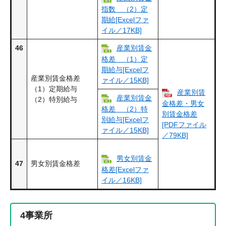
指数 （2）定
期給[Excelファ
イル／17KB]
46
産業別賃金
格差 （1）定
期給与[Excelフ
産業別賃金格差
ァイル／15KB]
（1）定期給与
産業別賃
産業別賃金
（2）特別給与
金格差・男女
格差 （2）特
別賃金格差
別給与[Excelフ
[PDFファイル
ァイル／15KB]
／79KB]
男女別賃金
47
男女別賃金格差
格差[Excelファ
イル／16KB]
4
事業所