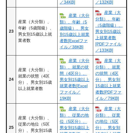
／34KB]
／132KB]
産業（大
産業（大分
分類）、年齢
産業（大分類）、
類）、年齢（5
（5歳階級）、
年齢（5歳階級）、
歳階級）、男女
23
男女別15歳以
男女別15歳以上就
別15歳以上就業
上就業者数
業者数
者数[Excelファ
[PDFファイル
イル／38KB]
／133KB]
産業（大分
産業（大
類）、就業の状
分類）、就業
産業（大分類）、
態（4区分）、
の状態（4区
就業の状態（4区
24
男女別15歳以上
分）、男女別
分）、男女別15歳
就業者数[Excel
15歳以上就業
以上就業者数
ファイル／
者数[PDFファ
19KB]
イル／79KB]
産業（大分
産業（大
類）、従業の地
分類）、従業
産業（大分類）、
位（5区分）、
の地位（5区
従業の地位（5区
25
男女別15歳以上
分）、男女別
分）、男女別15歳