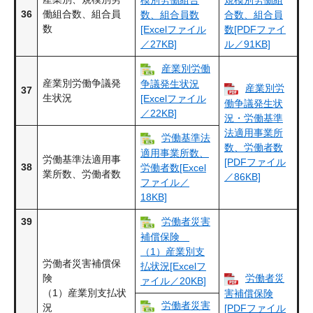
36
働組合数、組合員
数、組合員数
合数、組合員
数
[Excelファイル
数[PDFファイ
／27KB]
ル／91KB]
産業別労働
産業別労働争議発
争議発生状況
産業別労
37
生状況
[Excelファイル
働争議発生状
／22KB]
況・労働基準
法適用事業所
労働基準法
数、労働者数
適用事業所数、
労働基準法適用事
[PDFファイル
38
労働者数[Excel
業所数、労働者数
／86KB]
ファイル／
18KB]
39
労働者災害
補償保険
（1）産業別支
労働者災害補償保
払状況[Excelフ
険
労働者災
ァイル／20KB]
（1）産業別支払状
害補償保険
労働者災害
況
[PDFファイル