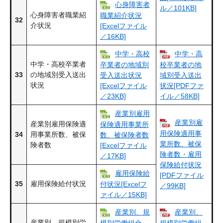
心身障害者
ル／101KB]
心身障害者職業紹
職業紹介状況
32
介状況
[Excelファイル
／16KB]
中学・高校
中学・高
中学・高校卒業者
卒業者の地域別
校卒業者の地
33
の地域別受入送出
受入送出状況
域別受入送出
状況
[Excelファイル
状況[PDFファ
／23KB]
イル／58KB]
産業別雇用
産業別雇
産業別雇用保険適
保険適用事業所
用保険適用事
34
用事業所数、被保
数、被保険者数
業所数、被保
険者数
[Excelファイル
険者数・​雇用
／17KB]
保険給付状況
雇用保険給
[PDFファイル
35
雇用保険給付状況
付状況[Excelフ
／99KB]
ァイル／15KB]
産業別、規
産業別、
産業別、規模別労
模別労働組合
規模別労働組