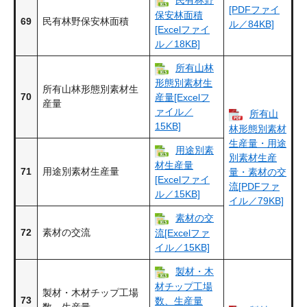
民有林野
[PDFファイ
保安林面積
69
民有林野保安林面積
ル／84KB]
[Excelファイ
ル／18KB]
所有山林
形態別素材生
所有山林形態別素材生
70
産量[Excelフ
産量
ァイル／
所有山
15KB]
林形態別素材
生産量・用途
用途別素
別素材生産
材生産量
71
用途別素材生産量
量・素材の交
[Excelファイ
流[PDFファ
ル／15KB]
イル／79KB]
素材の交
72
素材の交流
流[Excelファ
イル／15KB]
製材・木
材チップ工場
製材・木材チップ工場
73
数、生産量