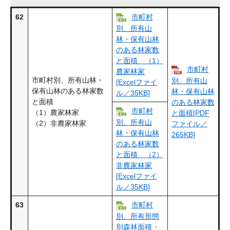
62
市町村
別、所有山
林・保有山林
のある林家数
と面積 （1）
市町村
農家林家
市町村別、所有山林・
別、所有山
[Excelファイ
保有山林のある林家数
林・保有山林
ル／35KB]
と面積
のある林家数
市町村
（1）農家林家
と面積[PDF
別、所有山
（2）非農家林家
ファイル／
林・保有山林
265KB]
のある林家数
と面積 （2）
非農家林家
[Excelファイ
ル／35KB]
63
市町村
別、所有形態
別森林面積・