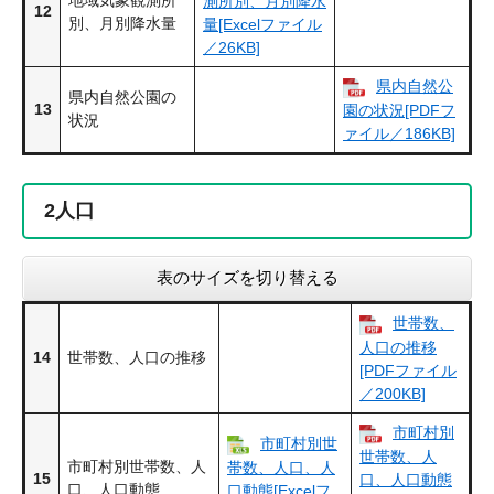
地域気象観測所
測所別、月別降水
12
別、月別降水量
量[Excelファイル
／26KB]
県内自然公
県内自然公園の
13
園の状況[PDFフ
状況
ァイル／186KB]
2
人口
表のサイズを切り替える
世帯数、
人口の推移
14
世帯数、人口の推移
[PDFファイル
／200KB]
市町村別
市町村別世
世帯数、人
市町村別世帯数、人
帯数、人口、人
15
口、人口動態
口、人口動態
口動態[Excelフ