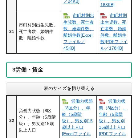
／24KB]
163KB]
市町村別出
市町村別
生児数、死亡者
出生児数、死
市町村別出生児数、
数、婚姻件数、
亡者数、婚姻
21
死亡者数、婚姻件
離婚件数[Excel
件数、離婚件
数、離婚件数
ファイル／
数[PDFファイ
45KB]
ル／178KB]
3
労働・賃金
表のサイズを切り替える
労働力状態
労働力状
（8区分）、年
態（8区分）、
労働力状態（8区
齢（5歳階
年齢（5歳階
分）、年齢（5歳階
22
級）、男女別15
級）、男女別
級）、男女別15歳
歳以上人口
15歳以上人口
以上人口
[Excelファイル
[PDFファイル