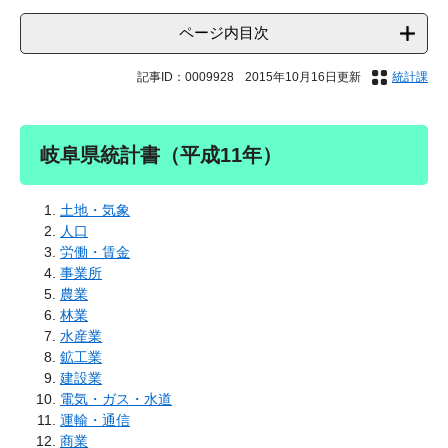
ページ内目次
記事ID：0009928
2015年10月16日更新
統計課
岐阜県統計書（平成11年）
土地・気象
人口
労働・賃金
事業所
農業
林業
水産業
鉱工業
建設業
電気・ガス・水道
運輸・通信
商業