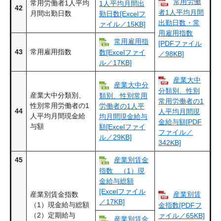
常用労働
常用労働者1人平均
1人平均月間出
42
者1人平均月間
月間出勤日数
勤日数[Excelフ
出勤日数・常
ァイル／15KB]
用雇用指数
常用雇用指
[PDFファイル
43
常用雇用指数
数[Excelファイ
／98KB]
ル／17KB]
産業大中
産業大中分
分類別、性別
産業大中分類別、
類別、性別常用
常用労働者の1
性別常用労働者の1
労働者の1人平
44
人平均月間現
人平均月間現金給
均月間現金給与
金給与額[PDF
与額
額[Excelファイ
ファイル／
ル／29KB]
342KB]
45
産業別賃金
指数 （1）現
金給与総額
[Excelファイル
産業別賃金指数
産業別賃
／17KB]
（1）現金給与総額
金指数[PDFフ
（2）定期給与
ァイル／65KB]
産業別賃金