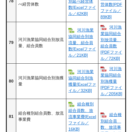
78
別延べ経営体
べ経営体数
営体数[PDF
数[Excelファイ
ファイル／
ル／42KB]
89KB]
河川漁
河川漁業
業協同組合
協同組合別放
河川漁業協同組合別放流
別放流量、
79
流量、組合員
量、組合員数
組合員数
数[Excelファイ
[PDFファイ
ル／21KB]
ル／72KB]
河川漁
河川漁業
業協同組合
河川漁業協同組合別漁獲
協同組合別漁
80
別漁獲量
量
獲量[Excelファ
[PDFファイ
イル／32KB]
ル／205KB]
組合種別
組合員数、放
組合種別組合員数、放流
組合種
81
流事業費[Excel
事業費
別組合員
ファイル／
数、放流事
16KB]