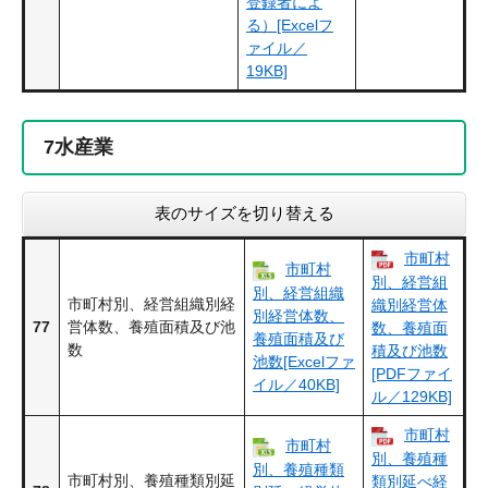
登録者によ
る）[Excelフ
ァイル／
19KB]
7
水産業
表のサイズを切り替える
市町村
市町村
別、経営組
別、経営組織
市町村別、経営組織別経
織別経営体
別経営体数、
77
営体数、養殖面積及び池
数、養殖面
養殖面積及び
数
積及び池数
池数[Excelファ
[PDFファイ
イル／40KB]
ル／129KB]
市町村
市町村
別、養殖種
別、養殖種類
市町村別、養殖種類別延
類別延べ経