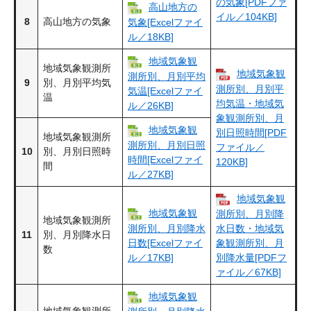
の気象​[PDFファ
高山地方の
イル／104KB]
8
高山地方の気象
気象[Excelファイ
ル／18KB]
地域気象観
地域気象観測所
地域気象観
測所別、月別平均
9
別、月別平均気
測所別、月別平
気温[Excelファイ
温
均気温・地域気
ル／26KB]
象観測所別、月
地域気象観
別日照時間​[PDF
地域気象観測所
測所別、月別日照
ファイル／
10
別、月別日照時
時間[Excelファイ
120KB]
間
ル／27KB]
地域気象観
地域気象観
測所別、月別降
地域気象観測所
測所別、月別降水
水日数・地域気
11
別、月別降水日
日数[Excelファイ
象観測所別、月
数
ル／17KB]
別降水量[PDFフ
ァイル／67KB]
地域気象観