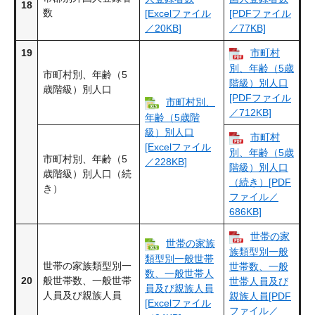
18
数
[Excelファイル
[PDFファイル
／20KB]
／77KB]
19
市町村
別、年齢（5歳
市町村別、年齢（5
階級）別人口
歳階級）別人口
[PDFファイル
市町村別、
／712KB]
年齢（5歳階
級）別人口
市町村
[Excelファイル
別、年齢（5歳
市町村別、年齢（5
／228KB]
階級）別人口
歳階級）別人口（続
（続き）[PDF
き）
ファイル／
686KB]
世帯の家
世帯の家族
族類型別一般
類型別一般世帯
世帯の家族類型別一
世帯数、一般
数、一般世帯人
20
般世帯数、一般世帯
世帯人員及び
員及び親族人員
人員及び親族人員
親族人員[PDF
[Excelファイル
ファイル／