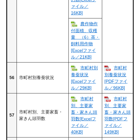
ァイル／
16KB]
農作物作
付面積、収穫
量 （6）茶・
飼料用作物
[Excelファイ
ル／21KB]
市町村別
市町村
養蚕状況
別養蚕状況
56
市町村別養蚕状況
[Excelファイ
[PDFファイ
ル／29KB]
ル／96KB]
市町村
市町村
別、主要家
別、主要家
市町村別、主要家畜・
畜・家きん頭
畜・家きん頭
57
家きん頭羽数
羽数[Excelフ
羽数[PDFフ
ァイル／
ァイル／
40KB]
149KB]