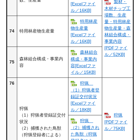
数、生産量
製材・
[Excelファイ
木材チップ工
ル／16KB]
場数、生産
特用林産
量・特用林産
物生産量
物生産量・森
74
特用林産物生産量
[Excelファイ
林組合構成・
ル／16KB]
事業内容
[PDFファイ
森林組合
ル／52KB]
森林組合構成・事業内
構成・事業内
75
容
容[Excelファ
イル／15KB]
76
狩猟
（1）狩猟者登
録証交付状況
[Excelファイ
狩猟
ル／18KB]
（1）狩猟者登録証交付
狩猟
狩猟
状況
[PDFファイ
（2）捕獲され
（2）捕獲された鳥獣
ル／75KB]
た鳥獣（狩猟
（狩猟登録者による）