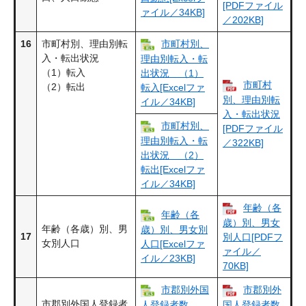
[PDFファイル
ァイル／34KB]
／202KB]
16
市町村別、理由別転
市町村別、
入・転出状況
理由別転入・転
（1）転入
出状況 （1）
市町村
（2）転出
転入​[Excelファ
別、理由別転
イル／34KB]
入・転出状況
市町村別、
[PDFファイル
理由別転入・転
／322KB]
出状況 （2）
転出[Excelファ
イル／34KB]
年齢（各
年齢（各
歳）別、男女
年齢（各歳）別、男
歳）別、男女別
17
別人口[PDFフ
女別人口
人口[Excelファ
ァイル／
イル／23KB]
70KB]
市郡別外国
市郡別外
市郡別外国人登録者
人登録者数
国人登録者数