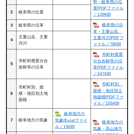
勢・岐阜県の位
置[PDFファイル
2
岐阜県の位置
／139KB]
岐阜県の沿
3
岐阜県の沿革
革・主要山岳、
主要山岳、主要
主要河川​[PDFフ
4
河川
ァイル／78KB]
市町村廃置
市町村廃置分合
分合改称等の沿
5
改称等の沿革
革[PDFファイル
／447KB]
市町村別、
市町村別、面
面積・地目別土
6
積・地目別土地
地面積[PDFファ
面積
イル／155KB]
岐阜地方の
7
岐阜地方の気象
気象[Excelファイ
岐阜地方の
ル／19KB]​
気象・高山地方