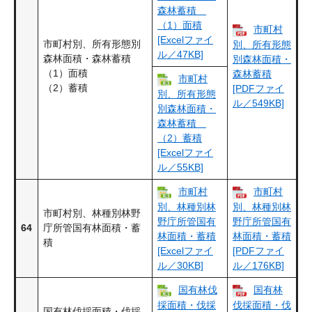
森林蓄積
（1）面積
市町村
[Excelファイ
市町村別、所有形態別
別、所有形態
ル／47KB]
森林面積・森林蓄積
別森林面積・
（1）面積
森林蓄積
市町村
（2）蓄積
[PDFファイ
別、所有形態
ル／549KB]
別森林面積・
森林蓄積
（2）蓄積
[Excelファイ
ル／55KB]
市町村
市町村
別、林種別林
別、林種別林
市町村別、林種別林野
野庁所管国有
野庁所管国有
64
庁所管国有林面積・蓄
林面積・蓄積
林面積・蓄積
積
[Excelファイ
[PDFファイ
ル／30KB]
ル／176KB]
国有林伐
国有林
採面積・伐採
伐採面積・伐
国有林伐採面積・伐採