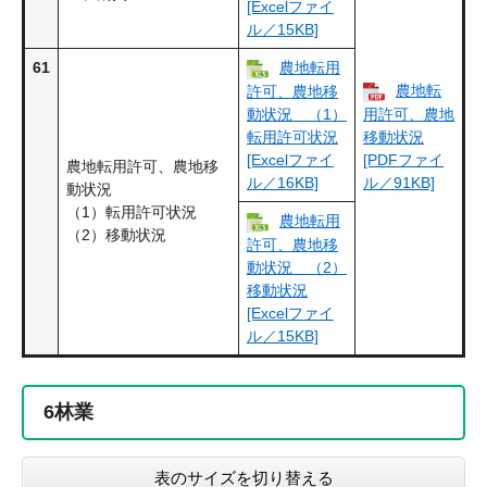
[Excelファイ
ル／15KB]
61
農地転用
農地転
許可、農地移
動状況 （1）
用許可、農地
転用許可状況
移動状況
[Excelファイ
[PDFファイ
農地転用許可、農地移
ル／16KB]
ル／91KB]
動状況
（1）転用許可状況
農地転用
（2）移動状況
許可、農地移
動状況 （2）
移動状況
[Excelファイ
ル／15KB]
6
林業
表のサイズを切り替える