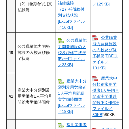
補償保険
（2）補償給付別支
／129KB]
（2）補償給付
払状況
別支払状況
[Excelファイル
／16KB]
公共職業
公共職業能
能力開発施設
公共職業能力開発
力開発施設の入
の入校及び修
40
施設の入校及び修
校及び修了状況
了状況[PDFフ
了状況
[Excelファイル
ァイル／
／23KB]
101KB]
産業大中
産業大中分
分類別常用労
類別常用労働者
産業大中分類別常
働者1人平均月
1人平均月間総
41
用労働者1人平均月
間総実労働時
実労働時間数
間総実労働時間数
間数(PDF[PDF
[Excelファイル
ファイル／
／19KB]
80KB]
)80KB
常用労働者