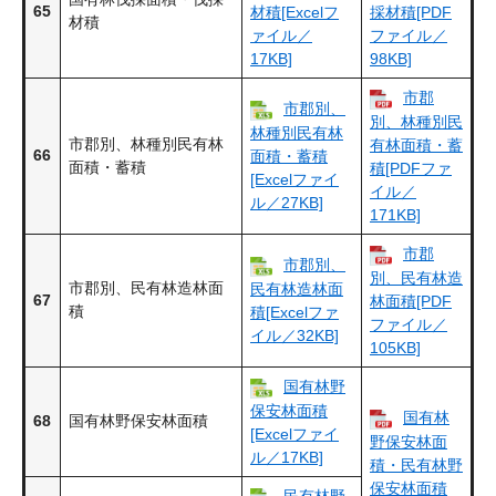
65
材積[Excelフ
採材積[PDF
材積
ァイル／
ファイル／
17KB]
98KB]
市郡
市郡別、
別、林種別民
林種別民有林
市郡別、林種別民有林
有林面積・蓄
66
面積・蓄積
面積・蓄積
積[PDFファ
[Excelファイ
イル／
ル／27KB]
171KB]
市郡
市郡別、
別、民有林造
市郡別、民有林造林面
民有林造林面
67
林面積[PDF
積
積[Excelファ
ファイル／
イル／32KB]
105KB]
国有林野
保安林面積
国有林
68
国有林野保安林面積
[Excelファイ
野保安林面
ル／17KB]
積・民有林野
保安林面積