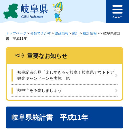
ペ
メ
このページの本文へ
ー
ニ
メ
ジ
ュ
ニ
の
ー
ュ
先
を
ー
頭
飛
トップページ
>
分類でさがす
>
県政情報
>
統計
>
統計情報
>
>
岐阜県統計
書 平成11年
で
ば
す
し
。
て
重要なお知らせ
本
文
へ
知事記者会見「楽しすぎるぞ岐阜！岐阜県アウトドア
観光キャンペーンを実施」他
熱中症を予防しましょう
本
文
岐阜県統計書 平成11年