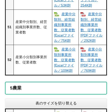
ル／53KB]
254KB]
産業中分
産業中分
類別、経営組
類別、経営組
産業中分類別、経営
織別事業所
織別事業所
51
組織別事業所数、従
数、従業者数
数、従業者数
業者数
[Excelファイ
[PDFファイル
ル／75KB]
／292KB]
産業小分
産業小分
類別事業所
類別事業所
産業小分類別事業所
52
数、従業者数
数、従業者数
数、従業者数
[Excelファイ
[PDFファイル
ル／109KB]
／769KB]
5
農業
表のサイズを切り替える