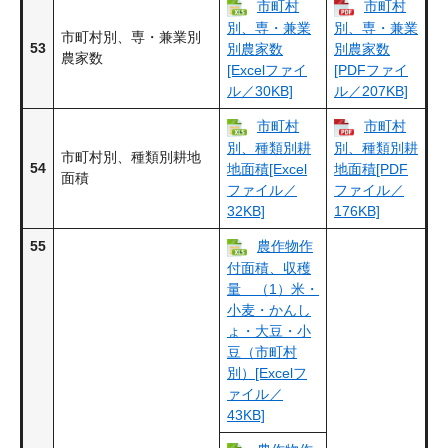
市町村
市町村
別、専・兼業
別、専・兼業
市町村別、専・兼業別
53
別農家数
別農家数
農家数
[Excelファイ
[PDFファイ
ル／30KB]
ル／207KB]
市町村
市町村
別、種類別耕
別、種類別耕
市町村別、種類別耕地
54
地面積[Excel
地面積[PDF
面積
ファイル／
ファイル／
32KB]
176KB]
55
農作物作
付面積、収穫
量 （1）米・
小麦・かんし
ょ・大豆・小
豆（市町村
別）[Excelフ
ァイル／
43KB]