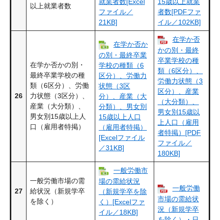
就業者数[Excel
15歳以上就業
以上就業者数
ファイル／
者数[PDFファ
21KB]
イル／102KB]
在学か否
在学か否か
かの別・最終
の別・最終卒業
卒業学校の種
在学か否かの別・
学校の種類（6
類（6区分）、
最終卒業学校の種
区分）、労働力
労働力状態（3
類（6区分）、労働
状態（3区
区分）、産業
26
力状態（3区分）、
分）、産業（大
（大分類）、
産業（大分類）、
分類）、男女別
男女別15歳以
男女別15歳以上人
15歳以上人口
上人口（雇用
口（雇用者特掲）
（雇用者特掲）
者特掲）[PDF
[Excelファイル
ファイル／
／31KB]
180KB]
一般労働市
一般労働市場の需
場の需給状況
一般労働
27
給状況（新規学卒
（新規学卒を除
市場の需給状
を除く）
く）[Excelファ
況（新規学卒
イル／18KB]
を除く）・日