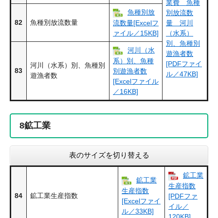
業費 魚種
魚種別放
別放流数
82
魚種別放流数量
流数量[Excelフ
量 河川
ァイル／15KB]
（水系）
別、魚種別
河川（水
遊漁者数
系）別、魚種
[PDFファイ
河川（水系）別、魚種別
83
別遊漁者数
ル／47KB]
遊漁者数
[Excelファイル
／16KB]
8
鉱工業
表のサイズを切り替える
鉱工業
鉱工業
生産指数
生産指数
84
鉱工業生産指数
[PDFファ
[Excelファイ
イル／
ル／33KB]
120KB]