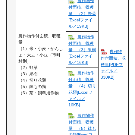
農作物作
付面積、収穫
量 （2）野菜
[Excelファイ
ル／19KB]
農作物作付面積、収穫
農作物作
量
付面積、収穫
（1）米・小麦・かんし
量 （3）果樹
農作物
ょ・大豆・小豆（市町
[Excelファイ
作付面積、収
村別）
ル／16KB]
穫量[PDFフ
（2）野菜
ァイル／
農作物作
（3）果樹
330KB]
付面積、収穫
（4）切り花類
量 （4）切り
（5）鉢もの類
花類[Excelフ
（6）茶・飼料用作物
ァイル／
16KB]
農作物作
付面積、収穫
量 （5）鉢も
の類[Excelフ