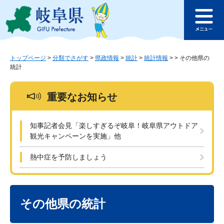
ペ
メ
このページの本文へ
ー
ニ
メ
ジ
ュ
ニ
の
ー
ュ
先
を
ー
頭
飛
トップページ
>
分類でさがす
>
県政情報
>
統計
>
統計情報
>
>
その他県の
統計
で
ば
す
し
。
て
重要なお知らせ
本
文
へ
知事記者会見「楽しすぎるぞ岐阜！岐阜県アウトドア
観光キャンペーンを実施」他
熱中症を予防しましょう
本
文
その他県の統計