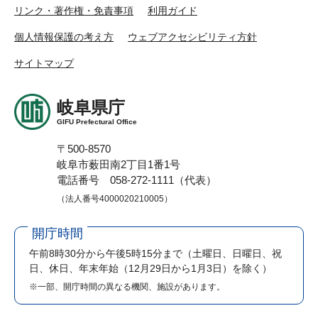
リンク・著作権・免責事項
利用ガイド
個人情報保護の考え方
ウェブアクセシビリティ方針
サイトマップ
岐阜県庁
GIFU Prefectural Office
〒500-8570
岐阜市薮田南2丁目1番1号
電話番号 058-272-1111（代表）
（法人番号4000020210005）
開庁時間
午前8時30分から午後5時15分まで
（土曜日、日曜日、祝
日、休日、年末年始（12月29日から1月3日）を除く）
※一部、開庁時間の異なる機関、施設があります。