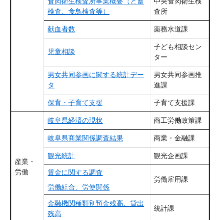
食肉衛生検査所事業概要（と畜
中央食肉衛生検
検査、食鳥検査等）
査所
献血者数
薬務水道課
子ども相談セン
児童相談
ター
男女共同参画に関する統計デー
男女共同参画推
タ
進課
保育・子育て支援
子育て支援課
岐阜県経済の現状
商工労働政策課
岐阜県商業関係調査結果
商業・金融課
観光統計
観光企画課
産業・
労働
賃金に関する調査
労働雇用課
労働組合、労使関係
金融機関種類別預金残高、貸出
統計課
残高