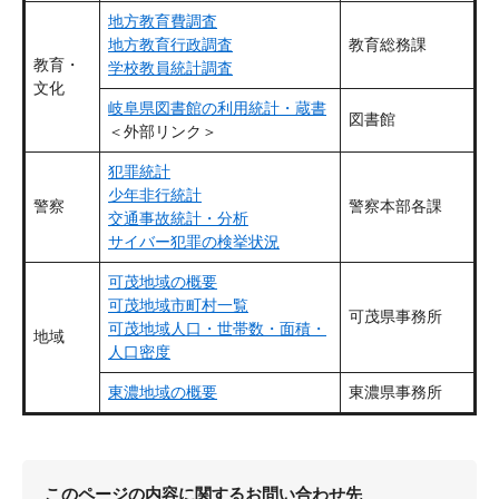
地方教育費調査
地方教育行政調査
教育総務課
教育・
学校教員統計調査
文化
岐阜県図書館の利用統計・蔵書
図書館
＜外部リンク＞
犯罪統計
少年非行統計
警察
警察本部各課
交通事故統計・分析
サイバー犯罪の検挙状況
可茂地域の概要
可茂地域市町村一覧
可茂県事務所
可茂地域人口・世帯数・面積・
地域
人口密度
東濃地域の概要
東濃県事務所
このページの内容に関するお問い合わせ先