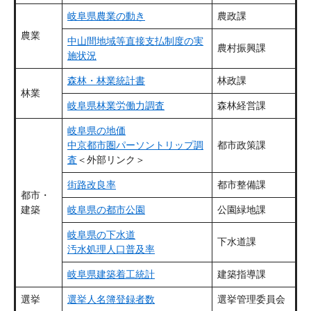
岐阜県農業の動き
農政課
農業
中山間地域等直接支払制度の実
農村振興課
施状況
森林・林業統計書
林政課
林業
岐阜県林業労働力調査
森林経営課
岐阜県の地価
中京都市圏パーソントリップ調
都市政策課
査
＜外部リンク＞
街路改良率
都市整備課
都市・
建築
岐阜県の都市公園
公園緑地課
岐阜県の下水道
下水道課
汚水処理人口普及率
岐阜県建築着工統計
建築指導課
選挙
選挙人名簿登録者数
選挙管理委員会