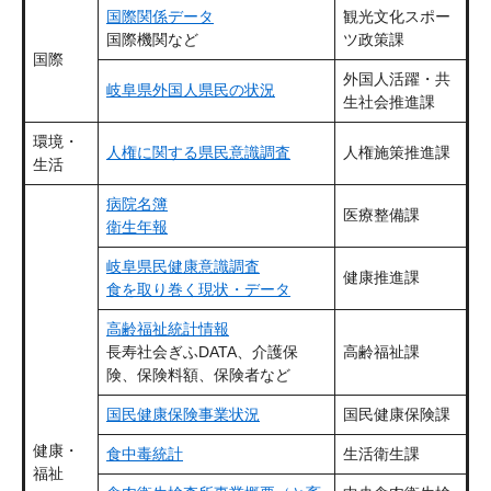
国際関係データ
観光文化スポー
国際機関など
ツ政策課
国際
外国人活躍・共
岐阜県外国人県民の状況
生社会推進課
環境・
人権に関する県民意識調査
人権施策推進課
生活
病院名簿
医療整備課
衛生年報
岐阜県民健康意識調査
健康推進課
食を取り巻く現状・データ
高齢福祉統計情報
長寿社会ぎふDATA、介護保
高齢福祉課
険、保険料額、保険者など
国民健康保険事業状況
国民健康保険課
健康・
食中毒統計
生活衛生課
福祉