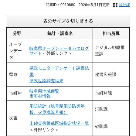
記事ID：0010880
2026年5月1日更新
統計課
表のサイズを切り替える
分野
統計・調査名
担当所属
オープ
デジタル戦略推
岐阜県オープンデータカタログ
ンデー
サイト
＜外部リンク＞
進課
タ
県政モニターアンケート調査結
県政
果
秘書広報課
県政世論調査結果
岐阜県地域便覧
市町村
市町村課
市町村情報
消防統計（岐阜県消防防災年
消防課
報、火災概況月報）
災害
土砂災害警戒区域指定状況一覧
砂防課
＜外部リンク＞