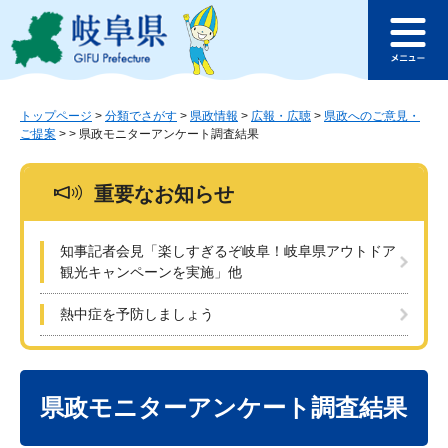
ペ
メ
このページの本文へ
ー
ニ
メ
ジ
ュ
ニ
の
ー
ュ
先
を
ー
頭
飛
トップページ
>
分類でさがす
>
県政情報
>
広報・広聴
>
県政へのご意見・
ご提案
>
>
県政モニターアンケート調査結果
で
ば
す
し
。
て
重要なお知らせ
本
文
へ
知事記者会見「楽しすぎるぞ岐阜！岐阜県アウトドア
観光キャンペーンを実施」他
熱中症を予防しましょう
本
文
県政モニターアンケート調査結果