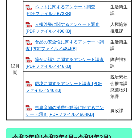
ペットに関するアンケート調査
生活衛生
課
[PDFファイル／673KB]
人権啓発に関するアンケート調査
人権施策
推進課
[PDFファイル／496KB]
食品の安全性に関するアンケート調
生活衛生
課
査 [PDFファイル／484KB]
障がい福祉に関するアンケート調査
障害福祉
12月
課
[PDFファイル／446KB]
期
脱炭素社
環境に関するアンケート調査 [PDF
会推進課
廃棄物対
ファイル／948KB]
策課
県農産物の消費行動等に関するアン
農政課
ケート調査 [PDFファイル／664KB]
令和3年度(令和3年4月~令和4年3月)