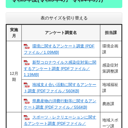
表のサイズを切り替える
実施
アンケート調査名
担当課
月
環境に関するアンケート調査 [PDF
環境企画
課
ファイル／1.09MB]
新型コロナウイルス感染症対策に関
感染症対
するアンケート調査 [PDFファイル／
策調整課
12月
1.19MB]
期
地域支え合い活動に関するアンケー
地域福祉
課
ト調査 [PDFファイル／560KB]
県農産物の消費行動等に関するアン
農政課
ケート調査 [PDFファイル／556KB]
スポーツ・レクリエーションに関す
地域スポ
るアンケート調査 [PDFファイル／
ーツ課