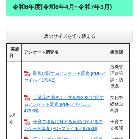
令和6年度(令和6年4月~令和7年3月)
表のサイズを切り替える
実施
アンケート調査名
担当課
月
危機管
防災に関するアンケート調査 [PDFフ
理政策
課・防
ァイル／376KB]
災課
「清流の国ぎふ」文化祭2024に関す
文化祭
総務企
るアンケート調査​ [PDFファイル／
画課
479KB]
6月
期
子育て環境に対する意識に関するア
子育て
支援課
ンケート調査 [PDFファイル／975KB]