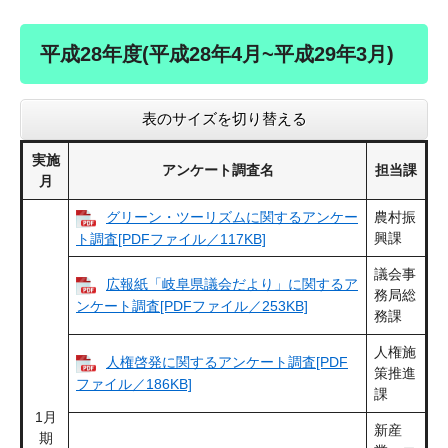
平成28年度(平成28年4月~平成29年3月)
表のサイズを切り替える
実施
アンケート調査名
担当課
月
グリーン・ツーリズムに関するアンケー
農村振
興課
ト調査[PDFファイル／117KB]
議会事
広報紙「岐阜県議会だより」に関するア
務局総
ンケート調査[PDFファイル／253KB]
務課
人権施
人権啓発に関するアンケート調査[PDF
策推進
ファイル／186KB]
課
1月
新産
期