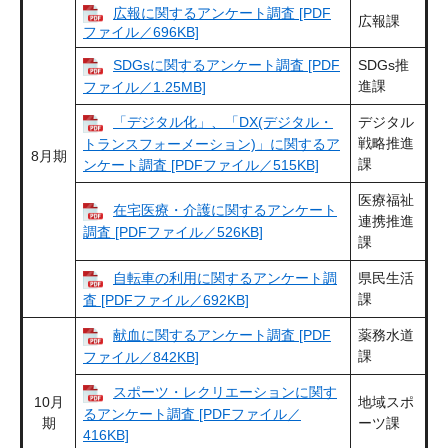
広報に関するアンケート調査 [PDF
広報課
ファイル／696KB]
SDGsに関するアンケート調査 [PDF
SDGs推
進課
ファイル／1.25MB]
「デジタル化」、「DX(デジタル・
デジタル
戦略推進
トランスフォーメーション)」に関するア
8月期
課
ンケート調査 [PDFファイル／515KB]
医療福祉
在宅医療・介護に関するアンケート
連携推進
調査 [PDFファイル／526KB]
課
自転車の利用に関するアンケート調
県民生活
課
査 [PDFファイル／692KB]
献血に関するアンケート調査 [PDF
薬務水道
課
ファイル／842KB]
スポーツ・レクリエーションに関す
10月
地域スポ
るアンケート調査 [PDFファイル／
期
ーツ課
416KB]