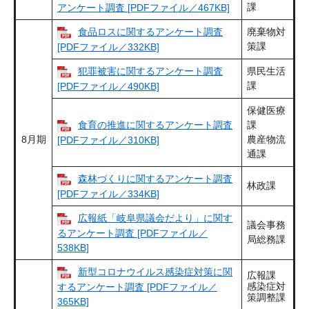
課
アンケート調査 [PDFファイル／467KB]
食品ロスに関するアンケート調査
廃棄物対
策課
[PDFファイル／332KB]
犯罪被害に関するアンケート調査
県民生活
課
[PDFファイル／490KB]
保健医療
食育の推進に関するアンケート調査
課
8月期
農産物流
[PDFファイル／310KB]
通課
森林づくりに関するアンケート調査
林政課
[PDFファイル／334KB]
広報紙「岐阜県議会だより」に関す
議会事務
るアンケート調査 [PDFファイル／
局総務課
538KB]
新型コロナウイルス感染症対策に関
広報課
感染症対
するアンケート調査 [PDFファイル／
策調整課
365KB]