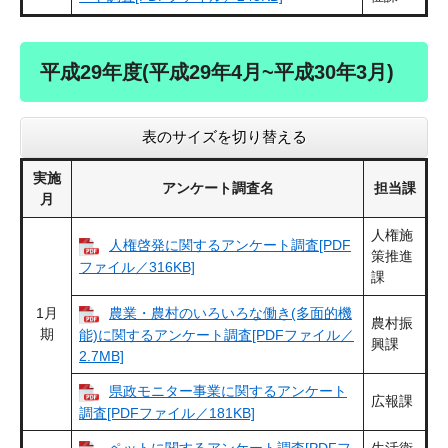
平成29年度(平成29年4月~平成30年3月)
表のサイズを切り替える
実施
アンケート調査名
担当課
月
人権施
人権啓発に関するアンケート調査[PDF
策推進
ファイル／316KB]
課
1月
農業・農村のいろいろな働き(多面的機
農村振
期
能)に関するアンケート調査[PDFファイル／
興課
2.7MB]
県政モニター事業に関するアンケート
広報課
調査[PDFファイル／181KB]