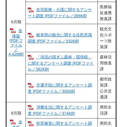
医療福
在宅医療・介護に関するアンケ
祉連携
ート調査 [PDFファイル／289KB]
推進課
6月期
観光文
全
岐阜県の観光に関する住民意識
化スポ
体版
[PDFフ
ーツ政
調査 [PDFファイル／332KB]
ァイル
策課
／
4.42MB]
「清流の国ぎふ森林・環境税」
森林活
用推進
に関するアンケート調査 [PDFファイ
課
ル／382KB]
都市政
交通手段に関するアンケート調
策課、
公共交
査 [PDFファイル／305KB]
通課
消費生活に関するアンケート調
県民生
8月期
活課
査 [PDFファイル／374KB]
全
犯罪被害に関するアンケート調
県民生