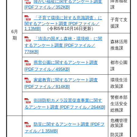
障害福祉
障がい福祉に関するアンケート調査
[PDFファイル／352KB]
課
「子育て環境に対する意識調査」に
子育て支
関するアンケート調査 [PDFファイル／
援課
1.13MB]
（令和5年10月16日更新）
6月
期
「清流の国ぎふ森林・環境税」に関
森林活用
するアンケート調査 [PDFファイル／
推進課
778KB]
県営公園に関するアンケート調査
都市公園
課
[PDFファイル／495KB]
家庭教育に関するアンケート調査
環境生活
政策課
[PDFファイル／814KB]
警察本部
街頭防犯カメラ設置促進事業に関す
生活安全
るアンケート調査 [PDFファイル／264KB]
総務課
危機管理
防災に関するアンケート調査 [PDFフ
政策課
ァイル／1.35MB]
防災課