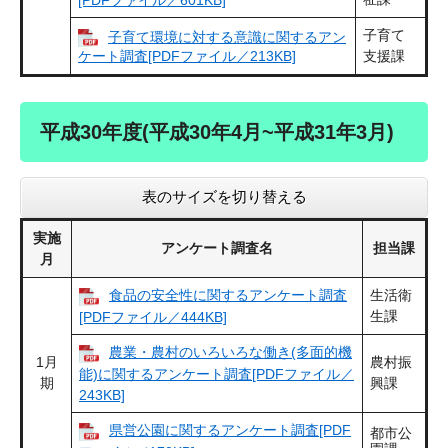
子育て
子育て環境に対する意識に関するアン
ケート調査[PDFファイル／213KB]
支援課
平成30年度(平成30年4月~平成31年3月)
表のサイズを切り替える
実施
アンケート調査名
担当課
月
食品の安全性に関するアンケート調査
生活衛
生課
[PDFファイル／444KB]
農業・農村のいろいろな働き(多面的機
1月
農村振
能)に関するアンケート調査[PDFファイル／
期
興課
243KB]
県営公園に関するアンケート調査[PDF
都市公