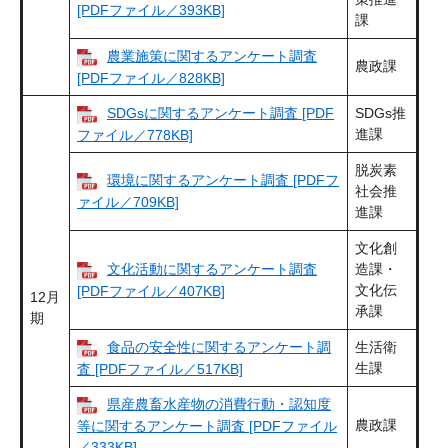
[PDFファイル／393KB]
課
農業施策に関するアンケート調査
農政課
[PDFファイル／828KB]
SDGsに関するアンケート調査 [PDF
SDGs推
進課
ファイル／778KB]
脱炭素
環境に関するアンケート調査 [PDFフ
社会推
ァイル／709KB]
進課
文化創
文化活動に関するアンケート調査
造課・
文化伝
[PDFファイル／407KB]
12月
承課
期
食品の安全性に関するアンケート調
生活衛
生課
査 [PDFファイル／517KB]
県産農畜水産物の消費行動・認知度
農政課
等に関するアンケート調査 [PDFファイル
／333KB]