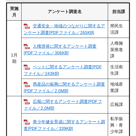
実施
アンケート調査名
担当課
月
交通安全・地域のつながりに関するア
県民生
活課
ンケート調査[PDFファイル／265KB]
人権施
人権啓発に関するアンケート調査
策推進
[PDFファイル／306KB]
1月
課
期
ペットに関するアンケート調査[PDF
生活衛
生課
ファイル／243KB]
県産品の振興に関するアンケート調査
地域産
業課
[PDFファイル／2.0MB]
広報に関するアンケート調査[PDFフ
広報課
ァイル／2.0MB]
私学振
青少年健全育成に関するアンケート調
興・青
査[PDFファイル／339KB]
少年課