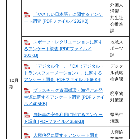
外国人
活躍・
「やさしい日本語」に関するアンケ
共生社
ート調査 [PDFファイル／292KB]
会推進
課
スポーツ・レクリエーションに関す
地域ス
ポーツ
るアンケート調査 [PDFファイル／
課
301KB]
「デジタル化」、「DX（デジタル・
デジタ
ル戦略
トランスフォーメーション）」に関する
推進課
アンケート調査 [PDFファイル／566KB]
10月
期
プラスチック資源循環・海洋ごみ発
廃棄物
生源に関するアンケート調査 [PDFファイ
対策課
ル／405KB]
自転車の安全利用に関するアンケー
県民生
活課
ト調査 [PDFファイル／356KB]
人権施
人権啓発に関するアンケート調査
策推進