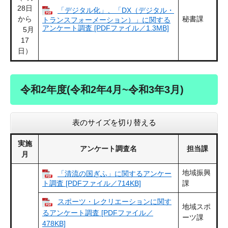
28日
「デジタル化」、「DX（デジタル・
から
秘書課
トランスフォーメーション）」に関する
アンケート調査 [PDFファイル／1.3MB]
5月
17
日）
令和2年度(令和2年4月~令和3年3月)
表のサイズを切り替える
実施
アンケート調査名
担当課
月
地域振興
「清流の国ぎふ」に関するアンケー
ト調査 [PDFファイル／714KB]
課
スポーツ・レクリエーションに関す
地域スポ
るアンケート調査 [PDFファイル／
ーツ課
478KB]