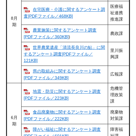
医療福
在宅医療・介護に関するアンケート調
祉連携
査[PDFファイル／468KB]
8月
推進課
期
農業施策に関するアンケート調査
農政課
[PDFファイル／360KB]
)
世界農業遺産「清流長良川の鮎」に関
里川振
するアンケート調査[PDFファイル／
興課
121KB]
県の取組みに関するアンケート調査
広報課
[PDFファイル／349KB]
危機管
地震・防災に関するアンケート調査
理政策
[PDFファイル／223KB]
課
食品廃棄物に関するアンケート調査
廃棄物
6月
対策課
[PDFファイル／222KB]
期
障がい福祉に関するアンケート調査
障害福
祉課
[PDFファイル／601KB]