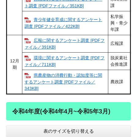
課
ト調査 [PDFファイル／351KB]
私学振
青少年健全育成に関するアンケート
興・青少
調査 [PDFファイル／422KB]
年課
広報に関するアンケート調査 [PDFフ
広報課
ァイル／391KB]
環境に関するアンケート調査 [PDFフ
脱炭素社
12月
会推進課
ァイル／711KB]
期
県農産物の消費行動・認知度等に関
農政課
するアンケート調査 [PDFファイル／
343KB]
令和4年度(令和4年4月~令和5年3月)
表のサイズを切り替える