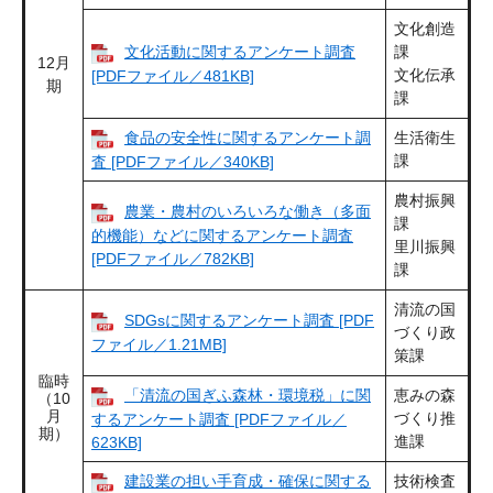
文化創造
文化活動に関するアンケート調査
課
12月
文化伝承
[PDFファイル／481KB]
期
課
食品の安全性に関するアンケート調
生活衛生
課
査 [PDFファイル／340KB]
農村振興
農業・農村のいろいろな働き（多面
課
的機能）などに関するアンケート調査
里川振興
[PDFファイル／782KB]
課
清流の国
SDGsに関するアンケート調査 [PDF
づくり政
ファイル／1.21MB]
策課
臨時
「清流の国ぎふ森林・環境税」に関
恵みの森
（10
月
づくり推
するアンケート調査 [PDFファイル／
期）
進課
623KB]
建設業の担い手育成・確保に関する
技術検査