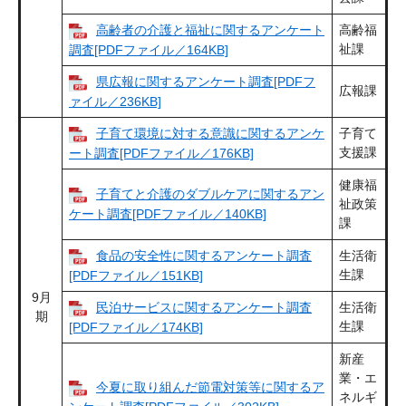
高齢者の介護と福祉に関するアンケート
高齢福
祉課
調査[PDFファイル／164KB]
県広報に関するアンケート調査[PDFフ
広報課
ァイル／236KB]
子育て環境に対する意識に関するアンケ
子育て
支援課
ート調査[PDFファイル／176KB]
健康福
子育てと介護のダブルケアに関するアン
祉政策
ケート調査[PDFファイル／140KB]
課
食品の安全性に関するアンケート調査
生活衛
生課
[PDFファイル／151KB]
9月
民泊サービスに関するアンケート調査
生活衛
期
生課
[PDFファイル／174KB]
新産
業・エ
今夏に取り組んだ節電対策等に関するア
ネルギ