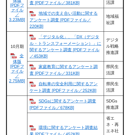
体版
活課
査 [PDFファイル／381KB]
[PDFフ
ァイル
地域での支え合い活動に関する
／
地域福
3.23MB]
アンケート調査 [PDFファイル／
祉課
220KB]
「デジタル化」、「DX（デジタ
デジタ
ル・トランスフォーメーション）」に
ル戦略
10月期
関するアンケート調査 [PDFファイル
推進課
全
／453KB]
体版
[PDFフ
家庭教育に関するアンケート調
県民生
ァイル
活課
査 [PDFファイル／331KB]
／
2.75MB]
自転車の安全利用に関するアン
県民生
活課
ケート調査 [PDFファイル／252KB]
SDGsに関するアンケート調査
SDGs
推進課
[PDFファイル／678KB]
省エ
ネ・再
環境に関するアンケート調査結
エネ社
果 [PDFファイル／452KB]