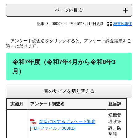
ページ内目次
記事ID：0000204
2026年3月19日更新
秘書広報課
アンケート調査名をクリックすると、アンケート調査結果をご
覧いただけます。
令和7年度（令和7年4月から令和8年3
月）
表のサイズを切り替える
実施月
アンケート調査名
担当課
危機管
防災に関するアンケート調査
理政策
課、防
[PDFファイル／303KB]
災課