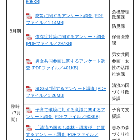
605KB]
危機管理
防災に関するアンケート調査 [PDF
政策課
ファイル／1.14MB]
防災課
8月期
依存症対策に関するアンケート調査
保健医療
課
[PDFファイル／297KB]
男女共同
男女共同参画に関するアンケート調
参画・女
性の活躍
査 [PDFファイル／401KB]
推進課
清流の国
SDGsに関するアンケート調査 [PDF
づくり政
ファイル／1.26MB]
策課
臨時
子育て環境に対する意識に関するア
子育て支
（7月
援課
ンケート調査 [PDFファイル／903KB]
期）
「清流の国ぎふ森林・環境税」に関
恵みの森
づくり推
するアンケート調査 [PDFファイル／