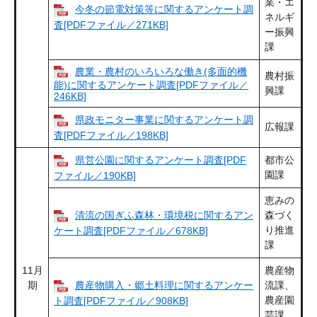
業・エ
今冬の節電対策等に関するアンケート調
ネルギ
査[PDFファイル／271KB]
ー振興
課
農業・農村のいろいろな働き(多面的機
農村振
能)に関するアンケート調査[PDFファイル／
興課
246KB]
県政モニター事業に関するアンケート調
広報課
査[PDFファイル／198KB]
県営公園に関するアンケート調査[PDF
都市公
園課
ファイル／190KB]
恵みの
清流の国ぎふ森林・環境税に関するアン
森づく
り推進
ケート調査[PDFファイル／678KB]
課
11月
農産物
期
農産物購入・郷土料理に関するアンケー
流課、
農産園
ト調査[PDFファイル／908KB]
芸課