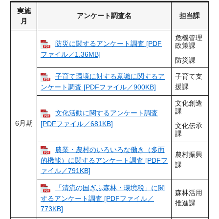
実施
アンケート調査名
担当課
月
危機管理
防災に関するアンケート調査 [PDF
政策課
ファイル／1.36MB]
防災課
子育て環境に対する意識に関するア
子育て支
援課
ンケート調査 [PDFファイル／900KB]
文化創造
課
文化活動に関するアンケート調査
6月期
[PDFファイル／681KB]
文化伝承
課
農業・農村のいろいろな働き（多面
農村振興
的機能）に関するアンケート調査 [PDFフ
課
ァイル／791KB]
「清流の国ぎふ森林・環境税」に関
森林活用
するアンケート調査 [PDFファイル／
推進課
773KB]