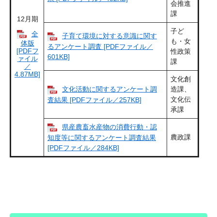
会推進
課
12月期
子ど
全
子育て環境に対する意識に関す
も・女
体版
るアンケート調査 [PDFファイル／
[PDFフ
性政策
601KB]
ァイル
課
／
4.87MB]
文化創
文化活動に関するアンケート調
造課、
文化伝
査結果 [PDFファイル／257KB]
承課
県産農畜水産物の消費行動・認
農政課
知度等に関するアンケート調査結果
[PDFファイル／284KB]