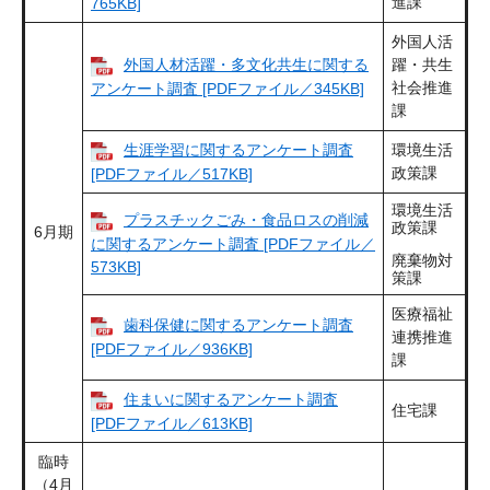
進課
765KB]
外国人活
外国人材活躍・多文化共生に関する
躍・共生
社会推進
アンケート調査 [PDFファイル／345KB]
課
生涯学習に関するアンケート調査
環境生活
政策課
[PDFファイル／517KB]
環境生活
プラスチックごみ・食品ロスの削減
政策課
6月期
に関するアンケート調査 [PDFファイル／
廃棄物対
573KB]
策課
医療福祉
歯科保健に関するアンケート調査
連携推進
[PDFファイル／936KB]
課
住まいに関するアンケート調査
住宅課
[PDFファイル／613KB]
臨時
（4月