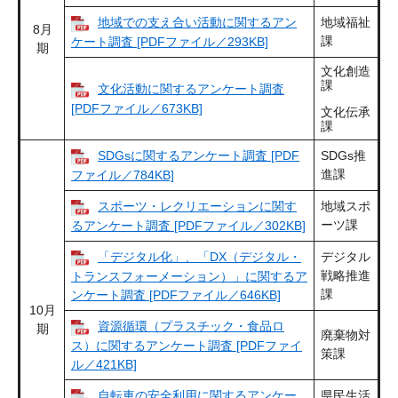
地域での支え合い活動に関するアン
地域福祉
8月
課
ケート調査 [PDFファイル／293KB]
期
文化創造
課
文化活動に関するアンケート調査
[PDFファイル／673KB]
文化伝承
課
SDGsに関するアンケート調査 [PDF
SDGs推
進課
ファイル／784KB]
スポーツ・レクリエーションに関す
地域スポ
ーツ課
るアンケート調査 [PDFファイル／302KB]
「デジタル化」、「DX（デジタル・
デジタル
戦略推進
トランスフォーメーション）」に関するア
課
ンケート調査 [PDFファイル／646KB]
10月
資源循環（プラスチック・食品ロ
期
廃棄物対
ス）に関するアンケート調査 [PDFファイ
策課
ル／421KB]
自転車の安全利用に関するアンケー
県民生活