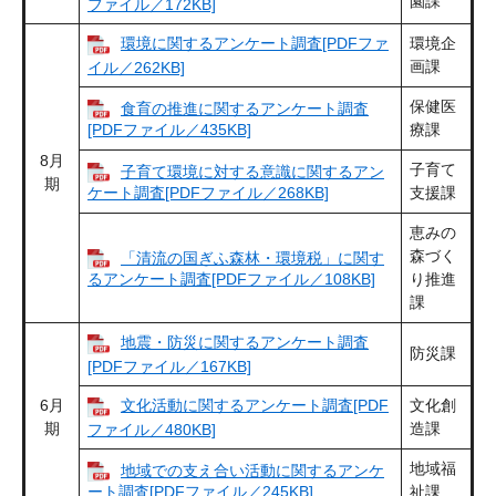
園課
ファイル／172KB]
環境に関するアンケート調査[PDFファ
環境企
画課
イル／262KB]
保健医
食育の推進に関するアンケート調査
[PDFファイル／435KB]
療課
8月
子育て
子育て環境に対する意識に関するアン
期
ケート調査[PDFファイル／268KB]
支援課
恵みの
森づく
「清流の国ぎふ森林・環境税」に関す
るアンケート調査[PDFファイル／108KB]
り推進
課
地震・防災に関するアンケート調査
防災課
[PDFファイル／167KB]
6月
文化活動に関するアンケート調査[PDF
文化創
期
造課
ファイル／480KB]
地域福
地域での支え合い活動に関するアンケ
ート調査[PDFファイル／245KB]
祉課