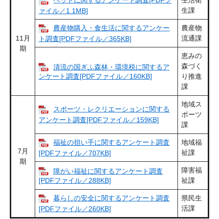
ペットに関するアンケート調査[PDFフ
生活衛
生課
ァイル／1.1MB]
農産物購入・食生活に関するアンケー
農産物
11月
流通課
ト調査[PDFファイル／365KB]
期
恵みの
森づく
清流の国ぎふ森林・環境税に関するア
ンケート調査[PDFファイル／160KB]
り推進
課
地域ス
スポーツ・レクリエーションに関する
ポーツ
アンケート調査[PDFファイル／159KB]
課
福祉の担い手に関するアンケート調査
地域福
7月
祉課
[PDFファイル／707KB]
期
障害福
障がい福祉に関するアンケート調査
[PDFファイル／288KB]
祉課
暮らしの安全に関するアンケート調査
県民生
活課
[PDFファイル／260KB]