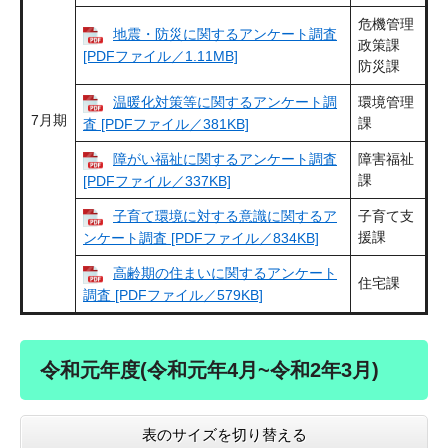
危機管理
地震・防災に関するアンケート調査
政策課
[PDFファイル／1.11MB]
防災課
温暖化対策等に関するアンケート調
環境管理
7月期
課
査 [PDFファイル／381KB]
障がい福祉に関するアンケート調査
障害福祉
課
[PDFファイル／337KB]
子育て環境に対する意識に関するア
子育て支
援課
ンケート調査 [PDFファイル／834KB]
高齢期の住まいに関するアンケート
住宅課
調査 [PDFファイル／579KB]
令和元年度(令和元年4月~令和2年3月)
表のサイズを切り替える