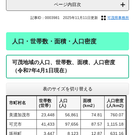
ページ内目次
記事ID：0003981
2025年11月11日更新
可茂県事務所
人口・世帯数・面積・人口密度
可茂地域の人口、世帯数、面積、人口密度
（令和7年4月1日現在）
表のサイズを切り替える
世帯数
人口
面積
人口密度
市町村名
(世帯）
(人)
(km2）
(人/km2)
美濃加茂市
23,448
56,861
74.81
760.07
可児市
41,433
97,656
87.57
1,115.18
坂祝町
3,447
8,123
12.87
631.16