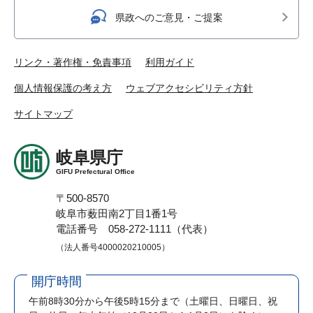
県政へのご意見・ご提案
リンク・著作権・免責事項
利用ガイド
個人情報保護の考え方
ウェブアクセシビリティ方針
サイトマップ
岐阜県庁
GIFU Prefectural Office
〒500-8570
岐阜市薮田南2丁目1番1号
電話番号 058-272-1111（代表）
（法人番号4000020210005）
開庁時間
午前8時30分から午後5時15分まで
（土曜日、日曜日、祝