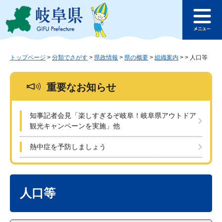
ペ
メ
このページの本文へ
ー
ニ
メ
ジ
ュ
ニ
の
ー
ュ
先
を
ー
頭
飛
トップページ
>
分類でさがす
>
県政情報
>
県の概要
>
組織案内
>
>
人口等
で
ば
す
し
重要なお知らせ
。
て
本
文
知事記者会見「楽しすぎるぞ岐阜！岐阜県アウトドア
へ
観光キャンペーンを実施」他
熱中症を予防しましょう
本
文
人口等