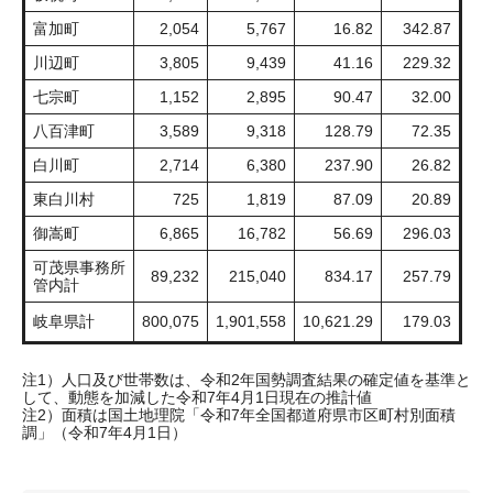
富加町
2,054
5,767
16.82
342.87
川辺町
3,805
9,439
41.16
229.32
七宗町
1,152
2,895
90.47
32.00
八百津町
3,589
9,318
128.79
72.35
白川町
2,714
6,380
237.90
26.82
東白川村
725
1,819
87.09
20.89
御嵩町
6,865
16,782
56.69
296.03
可茂県事務所
89,232
215,040
834.17
257.79
管内計
岐阜県計
800,075
1,901,558
10,621.29
179.03
注1）人口及び世帯数は、令和2年国勢調査結果の確定値を基準と
して、動態を加減した令和7年4月1日現在の推計値
注2）面積は国土地理院「令和7年全国都道府県市区町村別面積
調」（令和7年4月1日）