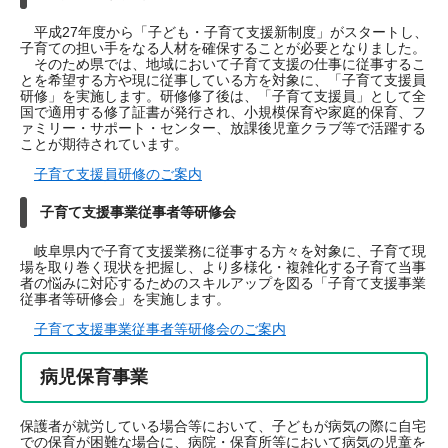
平成27年度から「子ども・子育て支援新制度」がスタートし、
子育ての担い手をなる人材を確保することが必要となりました。
そのため県では、地域において子育て支援の仕事に従事するこ
とを希望する方や現に従事している方を対象に、「子育て支援員
研修」を実施します。研修修了後は、「子育て支援員」として全
国で適用する修了証書が発行され、小規模保育や家庭的保育、フ
ァミリー・サポート・センター、放課後児童クラブ等で活躍する
ことが期待されています。
子育て支援員研修のご案内
子育て支援事業従事者等研修会
岐阜県内で子育て支援業務に従事する方々を対象に、子育て現
場を取り巻く現状を把握し、より多様化・複雑化する子育て当事
者の悩みに対応するためのスキルアップを図る「子育て支援事業
従事者等研修会」を実施します。
子育て支援事業従事者等研修会のご案内
病児保育事業
保護者が就労している場合等において、子どもが病気の際に自宅
での保育が困難な場合に、病院・保育所等において病気の児童を