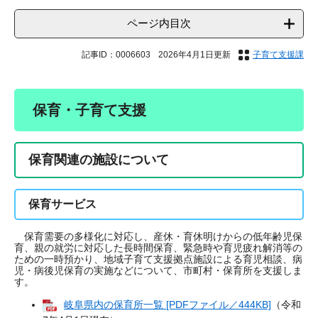
ページ内目次
記事ID：0006603
2026年4月1日更新
子育て支援課
保育・子育て支援
保育関連の施設について
保育サービス
保育需要の多様化に対応し、産休・育休明けからの低年齢児保
育、親の就労に対応した長時間保育、緊急時や育児疲れ解消等の
ための一時預かり、地域子育て支援拠点施設による育児相談、病
児・病後児保育の実施などについて、市町村・保育所を支援しま
す。
岐阜県内の保育所一覧 [PDFファイル／444KB]
（令和