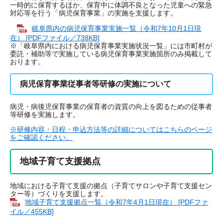
一時的に保育するほか、保育中に体調不良となった児童への緊急
対応等を行う「病児保育事業」の実施を支援します。
岐阜県内の病児保育事業実施一覧（令和7年10月1日現
在） [PDFファイル／738KB]
※「岐阜県内における病児保育事業実施状況一覧」には市町村が
委託・補助等で実施している病児保育事業実施箇所のみ掲載して
おります。
病児保育事業従事者等研修の実施について
病児・病後児保育事業の保育者の資質の向上を図るための従事者
等研修を実施します。
※研修内容・日程・申込方法等の詳細についてはこちらのページ
をご確認ください。
地域子育て支援拠点
地域における子育て支援の拠点（子育てサロンや子育て支援セン
ター等）づくりを支援します。
地域子育て支援拠点一覧（令和7年4月1日現在） [PDFファ
イル／455KB]