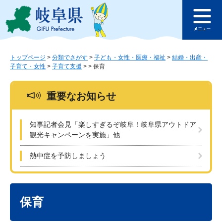
ペ
メ
このページの本文へ
ー
ニ
メ
ジ
ュ
ニ
の
ー
ュ
先
を
ー
頭
飛
トップページ
>
分類でさがす
>
子ども・女性・医療・福祉
>
結婚・出産・
子育て・女性
>
子育て支援
>
>
保育
で
ば
す
し
。
て
重要なお知らせ
本
文
へ
知事記者会見「楽しすぎるぞ岐阜！岐阜県アウトドア
観光キャンペーンを実施」他
熱中症を予防しましょう
本
文
保育