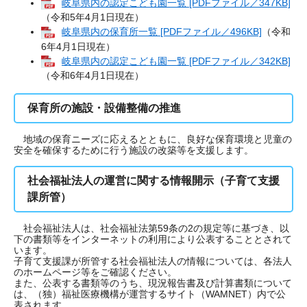
岐阜県内の認定こども園一覧 [PDFファイル／347KB]
（令和5年4月1日現在）
岐阜県内の保育所一覧 [PDFファイル／496KB]
（令和
6年4月1日現在）
岐阜県内の認定こども園一覧 [PDFファイル／342KB]
（令和6年4月1日現在）
保育所の施設・設備整備の推進
地域の保育ニーズに応えるとともに、良好な保育環境と児童の
安全を確保するために行う施設の改築等を支援します。
社会福祉法人の運営に関する情報開示（子育て支援
課所管）
社会福祉法人は、社会福祉法第59条の2の規定等に基づき、以
下の書類等をインターネットの利用により公表することとされて
います。
子育て支援課が所管する社会福祉法人の情報については、各法人
のホームページ等をご確認ください。
また、公表する書類等のうち、現況報告書及び計算書類について
は、（独）福祉医療機構が運営するサイト（WAMNET）内で公
表されます。