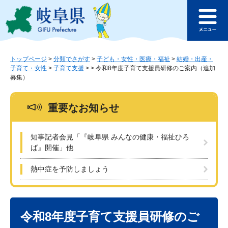
ペ
メ
このページの本文へ
ー
ニ
メ
ジ
ュ
ニ
の
ー
ュ
先
を
ー
頭
飛
トップページ
>
分類でさがす
>
子ども・女性・医療・福祉
>
結婚・出産・
子育て・女性
>
子育て支援
>
>
令和8年度子育て支援員研修のご案内（追加
で
ば
募集）
す
し
。
て
本
重要なお知らせ
文
へ
知事記者会見「『岐阜県 みんなの健康・福祉ひろ
ば』開催」他
熱中症を予防しましょう
本
文
令和8年度子育て支援員研修のご