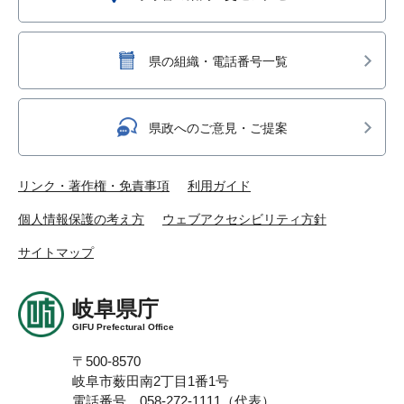
県の組織・電話番号一覧
県政へのご意見・ご提案
リンク・著作権・免責事項
利用ガイド
個人情報保護の考え方
ウェブアクセシビリティ方針
サイトマップ
岐阜県庁
GIFU Prefectural Office
〒500-8570
岐阜市薮田南2丁目1番1号
電話番号 058-272-1111（代表）