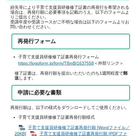
紛失等により子育て支援員研修修了証書の再発行を希望される
場合は、再発行願に必要事項を記載のうえ、以下のフォームよ
りご提出ください。
受講年度や受講コースがご不明な場合は以下のフォームよりお
問い合わせください。
再発行フォーム
子育て支援員研修修了証書再発行フォーム
https://logoform.jp/form/T8mB/1637558
＜外部リンク＞
修了証書は、再発行願を提出いただいたのち1週間程度で
郵
送
します。
申請に必要な書類
再発行願は、以下の様式をダウンロードしてご使用ください。
子育て支援員研修修了証書再発行願様式
子育て支援員研修修了証書再発行願 [Wordファイル／
20KB]
子育て支援員研修修了証書再発行願 [PDFファ