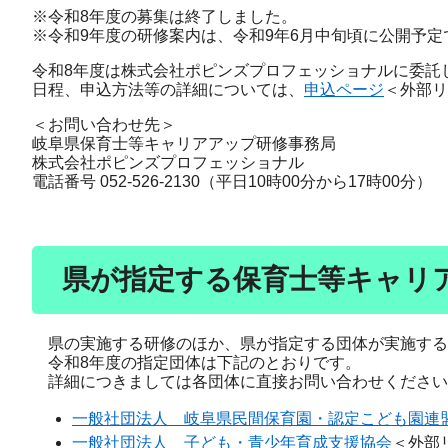
※令和8年度の募集は終了しました。
※令和9年度の研修案内は、令和9年6月中旬頃に公開予定
令和8年度は株式会社ポピンズプロフェッショナルに委託
日程、申込方法等の詳細については、
申込ページ
＜外部リ
＜お問い合わせ先＞
岐阜県保育士等キャリアアップ研修事務局
株式会社ポピンズプロフェッショナル
電話番号 052‐526‐2130（平日10時00分から17時00分）
県が指定する保育士等キャリ
県の実施する研修のほか、県が指定する団体が実施する
令和8年度の指定団体は下記のとおりです。
詳細につきましては各団体に直接お問い合わせください
一般社団法人 岐阜県民間保育園・認定こども園連
一般社団法人 子ども・青少年育成支援協会
＜外部