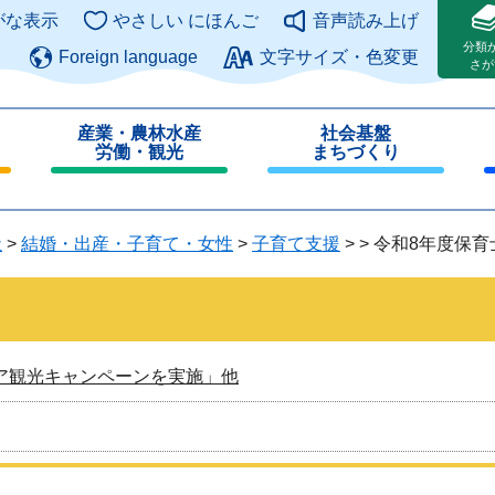
このページの本文へ
がな表示
やさしい にほんご
音声読み上げ
分類
Foreign language
文字サイズ・色変更
さが
産業・農林水産
社会基盤
労働・観光
まちづくり
閉
閉
じ
じ
る
る
祉
>
結婚・出産・子育て・女性
>
子育て支援
>
>
令和8年度保育
ア観光キャンペーンを実施」他