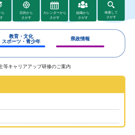
検索して
から
目的から
カレンダーから
組織から
さがす
す
さがす
さがす
さがす
教育・文化
県政情報
スポーツ・青少年
閉
閉
じ
じ
る
る
士等キャリアアップ研修のご案内