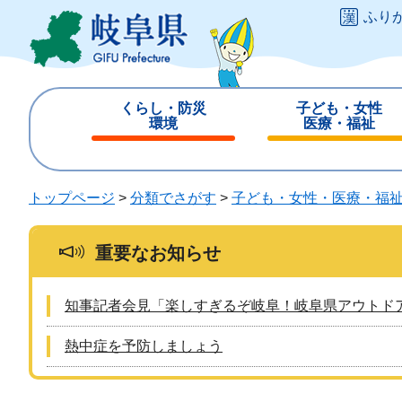
ペ
メ
ふり
ー
ニ
ジ
ュ
の
ー
先
を
くらし・防災
子ども・女性
頭
飛
環境
医療・福祉
で
ば
閉
閉
す
し
じ
じ
。
て
る
る
トップページ
>
分類でさがす
>
子ども・女性・医療・福
本
文
へ
重要なお知らせ
知事記者会見「楽しすぎるぞ岐阜！岐阜県アウトド
熱中症を予防しましょう