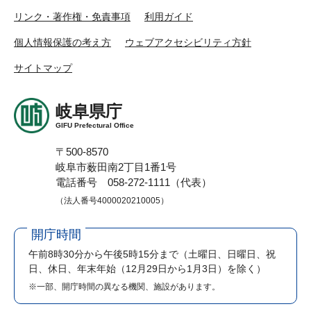
リンク・著作権・免責事項
利用ガイド
個人情報保護の考え方
ウェブアクセシビリティ方針
サイトマップ
岐阜県庁
GIFU Prefectural Office
〒500-8570
岐阜市薮田南2丁目1番1号
電話番号 058-272-1111（代表）
（法人番号4000020210005）
開庁時間
午前8時30分から午後5時15分まで
（土曜日、日曜日、祝
日、休日、年末年始（12月29日から1月3日）を除く）
※一部、開庁時間の異なる機関、施設があります。