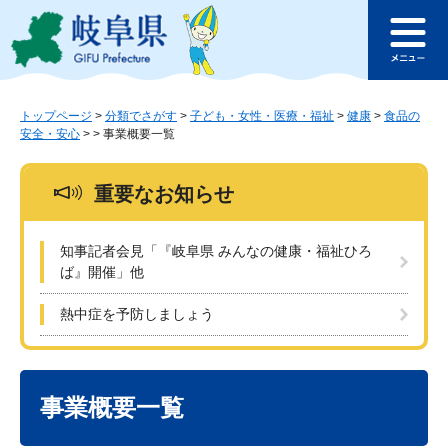
ペ
メ
このページの本文へ
ー
ニ
メ
ジ
ュ
ニ
の
ー
ュ
先
を
ー
頭
飛
トップページ
>
分類でさがす
>
子ども・女性・医療・福祉
>
健康
>
食品の
安全・安心
>
>
事業概要一覧
で
ば
す
し
。
て
重要なお知らせ
本
文
へ
知事記者会見「『岐阜県 みんなの健康・福祉ひろ
ば』開催」他
熱中症を予防しましょう
本
文
事業概要一覧