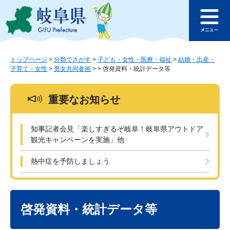
ペ
メ
このページの本文へ
ー
ニ
メ
ジ
ュ
ニ
の
ー
ュ
先
を
ー
頭
飛
トップページ
>
分類でさがす
>
子ども・女性・医療・福祉
>
結婚・出産・
子育て・女性
>
男女共同参画
>
>
啓発資料・統計データ等
で
ば
す
し
。
て
重要なお知らせ
本
文
へ
知事記者会見「楽しすぎるぞ岐阜！岐阜県アウトドア
観光キャンペーンを実施」他
熱中症を予防しましょう
本
文
啓発資料・統計データ等