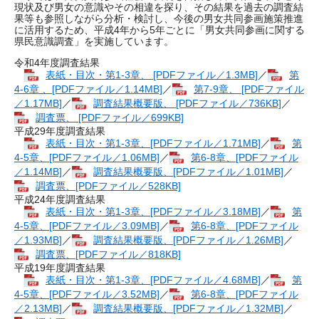
現状及び男女の意識やその相違を探り、その結果を過去の調査結
果等も参照しながら分析・検討し、今後の男女共同参画施策推進
に活用するため、平成4年から5年ごとに「男女共同参画に関する
県民意識調査」を実施しています。
令和4年度調査結果
表紙・目次・第1-3章、 [PDFファイル／1.3MB]
／
第
4-6章 、[PDFファイル／1.14MB]
／
第7-9章、 [PDFファイル
／1.17MB]
／
調査結果概要版、 [PDFファイル／736KB]
／
調査票、 [PDFファイル／699KB]
平成29年度調査結果
表紙・目次・第1-3章、[PDFファイル／1.71MB]
／
第
4-5章、[PDFファイル／1.06MB]
／
第6-8章、[PDFファイル
／1.14MB]
／
調査結果概要版、[PDFファイル／1.01MB]
／
調査票、[PDFファイル／528KB]
平成24年度調査結果
表紙・目次・第1-3章、[PDFファイル／3.18MB]
／
第
4-5章、[PDFファイル／3.09MB]
／
第6-8章、[PDFファイル
／1.93MB]
／
調査結果概要版、[PDFファイル／1.26MB]
／
調査票、[PDFファイル／818KB]
平成19年度調査結果
表紙・目次・第1-3章、[PDFファイル／4.68MB]
／
第
4-5章、[PDFファイル／3.52MB]
／
第6-8章、[PDFファイル
／2.13MB]
／
調査結果概要版、[PDFファイル／1.32MB]
／