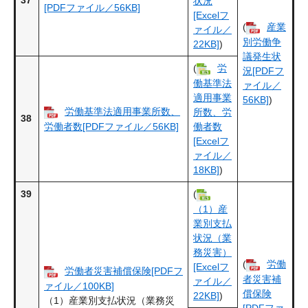
37
状況
[PDFファイル／56KB]
[Excelフ
(
産業
ァイル／
別労働争
22KB]
)
議発生状
(
労
況[PDFフ
働基準法
ァイル／
適用事業
56KB]
)
労働基準法適用事業所数、
所数、労
38
労働者数[PDFファイル／56KB]
働者数
[Excelフ
ァイル／
18KB]
)
39
(
（1）産
業別支払
状況（業
務災害）
(
労働
[Excelフ
労働者災害補償保険[PDFフ
者災害補
ァイル／
ァイル／100KB]
償保険
22KB]
)
（1）産業別支払状況（業務災
[PDFファ