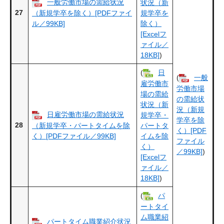
一般労働市場の需給状況
状況（新
27
（新規学卒を除く）[PDFファイ
規学卒を
ル／99KB]
除く）
[Excelフ
ァイル／
18KB]
)
(
日
(
一般
雇労働市
労働市場
場の需給
の需給状
状況（新
況（新規
日雇労働市場の需給状況
規学卒・
学卒を除
28
（新規学卒・パートタイムを除
パートタ
く）[PDF
く）[PDFファイル／99KB]
イムを除
ファイル
く）
／99KB]
)
[Excelフ
ァイル／
18KB]
)
(
パ
ートタイ
ム職業紹
パートタイム職業紹介状況