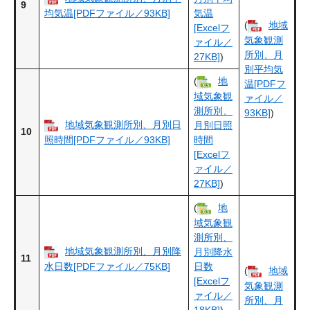
9
均気温[PDFファイル／93KB]
気温
(
地域
[Excelフ
気象観測
ァイル／
所別、月
27KB]
)
別平均気
(
地
温[PDFフ
域気象観
ァイル／
測所別、
93KB]
)
地域気象観測所別、月別日
月別日照
10
照時間[PDFファイル／93KB]
時間
[Excelフ
ァイル／
27KB]
)
(
地
域気象観
測所別、
地域気象観測所別、月別降
月別降水
11
水日数[PDFファイル／75KB]
日数
(
地域
[Excelフ
気象観測
ァイル／
所別、月
18KB]
)