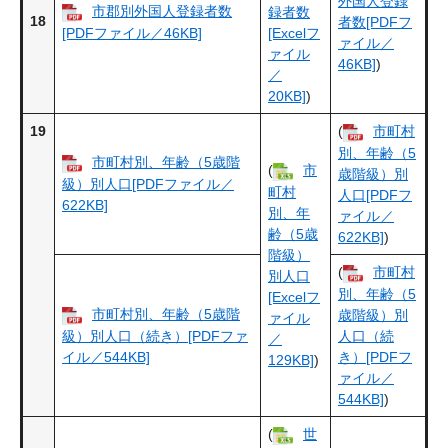
外国人登録
市郡別外国人登録者数
録者数
18
者数[PDFフ
[PDFファイル／46KB]
[Excelフ
ァイル／
ァイル
46KB]
)
／
20KB]
)
19
(
市町村
別、年齢（5
市町村別、年齢（5歳階
(
市
歳階級）別
級）別人口[PDFファイル／
町村
人口[PDFフ
622KB]
別、年
ァイル／
齢（5歳
622KB]
)
階級）
(
市町村
別人口
別、年齢（5
[Excelフ
市町村別、年齢（5歳階
歳階級）別
ァイル
級）別人口（続き）[PDFファ
人口（続
／
イル／544KB]
き）[PDFフ
129KB]
)
ァイル／
544KB]
)
(
世