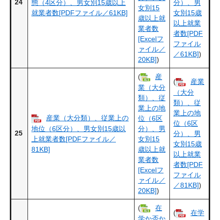
24
態（4区分）、男女別15歳以上
分）、男
女別15
就業者数[PDFファイル／61KB]
女別15歳
歳以上就
以上就業
業者数
者数[PDF
[Excelフ
ファイル
ァイル／
／61KB]
)
20KB]
)
(
産
(
産業
業（大分
（大分
類）、従
類）、従
業上の地
業上の地
産業（大分類）、従業上の
位（6区
位（6区
地位（6区分）、男女別15歳以
分）、男
25
分）、男
上就業者数[PDFファイル／
女別15
女別15歳
81KB]
歳以上就
以上就業
業者数
者数[PDF
[Excelフ
ファイル
ァイル／
／81KB]
)
20KB]
)
(
在
(
在学
学か否か