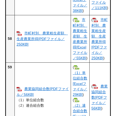
ファイル
ァイル／
／111KB]
)
38KB]
)
(
市
(
市町
町村別、
村別、農
農業粗生
業粗生産
市町村別、農業粗生産額、
産額、生
額、生産
58
生産農業所得[PDFファイル／
産農業所
農業所得
250KB]
得[Excel
[PDFファ
ファイル
イル／
／55KB]
)
250KB]
)
59
(
（1）単
位組合数
[Excelフ
(
農業
農業協同組合数[PDFファイ
ァイル／
協同組合
ル／56KB]
29KB]
)
数[PDFフ
（1）単位組合数
(
ァイル／
（2）連合組合数
（2）連
56KB]
)
合組合数