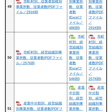
市町村別、従業者規模別
別事業所
別事業所
49
事業所数、従業者数[PDFファ
数、従業
数、従業
イル／291KB]
者数
者数[PDF
[Excelフ
ファイル
ァイル／
／
48KB]
)
291KB]
)
(
市町
(
市町
村別、経
村別、経
営組織別
営組織別
市町村別、経営組織別事
事業所
事業所
50
業所数、従業者数[PDFファイ
数、従業
数、従業
ル／257KB]
者数
者数[PDF
[Excelフ
ファイル
ァイル／
／
54KB]
)
257KB]
)
(
産業
(
産業
中分類
中分類
別、経営
別、経営
産業中分類別、経営組織
組織別事
組織別事
51
別事業所数、従業者数[PDFフ
業所数、
業所数、