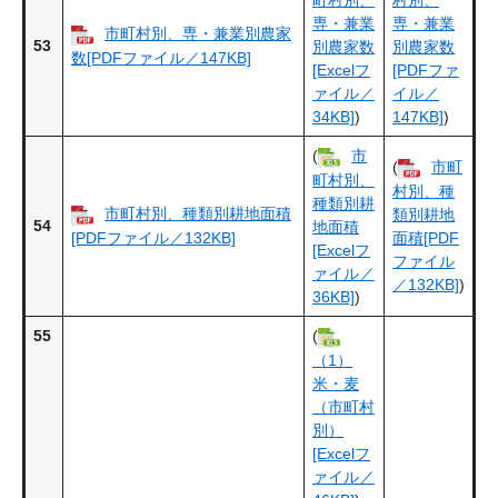
専・兼業
専・兼業
市町村別、専・兼業別農家
53
別農家数
別農家数
数[PDFファイル／147KB]
[Excelフ
[PDFファ
ァイル／
イル／
34KB]
)
147KB]
)
(
市
(
市町
町村別、
村別、種
種類別耕
市町村別、種類別耕地面積
類別耕地
54
地面積
[PDFファイル／132KB]
面積[PDF
[Excelフ
ファイル
ァイル／
／132KB]
)
36KB]
)
55
(
（1）
米・麦
（市町村
別）
[Excelフ
ァイル／