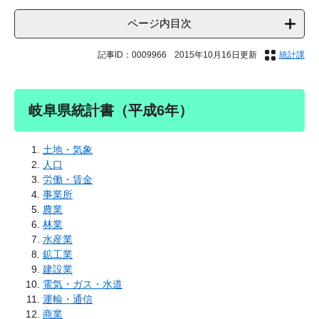
ページ内目次
記事ID：0009966
2015年10月16日更新
統計課
岐阜県統計書（平成6年）
土地・気象
人口
労働・賃金
事業所
農業
林業
水産業
鉱工業
建設業
電気・ガス・水道
運輸・通信
商業