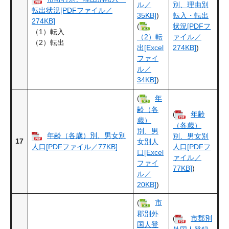
ル／
別、理由別
転出状況[PDFファイル／
35KB]
)
転入・転出
274KB]
(
状況[PDFフ
（1）転入
ァイル／
（2）転
（2）転出
274KB]
)
出[Excel
ファイ
ル／
34KB]
)
(
年
齢（各
(
年齢
歳）
（各歳）
別、男
年齢（各歳）別、男女別
別、男女別
17
女別人
人口[PDFファイル／77KB]
人口[PDFフ
口[Excel
ァイル／
ファイ
77KB]
)
ル／
20KB]
)
(
市
郡別外
(
市郡別
国人登