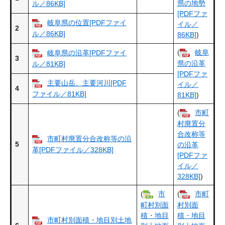
県の地勢
ル／86KB]
[PDFファ
岐阜県の位置[PDFファイ
イル／
2
ル／86KB]
86KB]
)
(
岐阜
岐阜県の沿革[PDFファイ
3
県の沿革
ル／81KB]
[PDFファ
主要山岳、主要河川[PDF
イル／
4
ファイル／81KB]
81KB]
)
(
市町
村廃置分
合改称等
市町村廃置分合改称等の沿
5
の沿革
革[PDFファイル／328KB]
[PDFファ
イル／
328KB]
)
(
市
(
市町
町村別面
村別面
積・地目
積・地目
市町村別面積・地目別土地