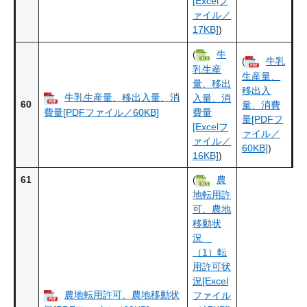
[Excelフ
ァイル／
17KB]
)
(
牛
(
牛乳
乳生産
生産量、
量、移出
移出入
牛乳生産量、移出入量、消
入量、消
60
量、消費
費量[PDFファイル／60KB]
費量
量[PDFフ
[Excelフ
ァイル／
ァイル／
60KB]
)
16KB]
)
61
(
農
地転用許
可、農地
移動状
況
（1）転
用許可状
況[Excel
農地転用許可、農地移動状
ファイル