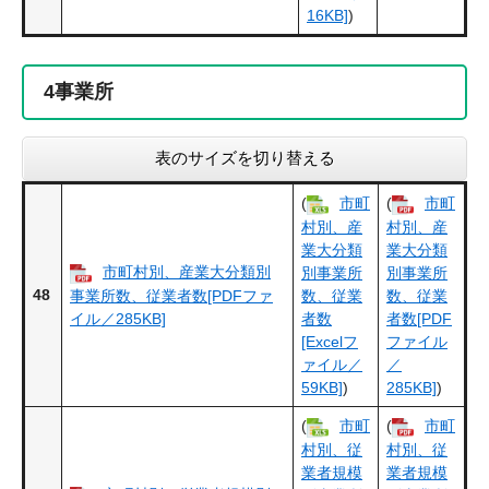
16KB]
)
4
事業所
表のサイズを切り替える
(
市町
(
市町
村別、産
村別、産
業大分類
業大分類
市町村別、産業大分類別
別事業所
別事業所
48
事業所数、従業者数[PDFファ
数、従業
数、従業
イル／285KB]
者数
者数[PDF
[Excelフ
ファイル
ァイル／
／
59KB]
)
285KB]
)
(
市町
(
市町
村別、従
村別、従
業者規模
業者規模