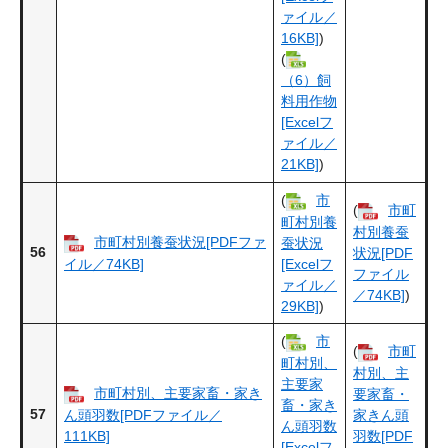
ァイル／
16KB]
)
(
（6）飼
料用作物
[Excelフ
ァイル／
21KB]
)
(
市
(
市町
町村別養
村別養蚕
市町村別養蚕状況[PDFファ
蚕状況
56
状況[PDF
イル／74KB]
[Excelフ
ファイル
ァイル／
／74KB]
)
29KB]
)
(
市
(
市町
町村別、
村別、主
主要家
市町村別、主要家畜・家き
要家畜・
畜・家き
57
ん頭羽数[PDFファイル／
家きん頭
ん頭羽数
111KB]
羽数[PDF
[Excelフ