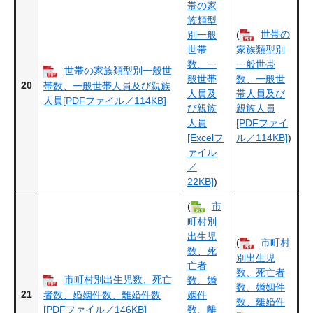
帯の家
族類型
(
世帯の
別一般
世帯
家族類型別
数、一
一般世帯
世帯の家族類型別一般世
般世帯
数、一般世
20
帯数、一般世帯人員及び親族
人員及
帯人員及び
人員[PDFファイル／114KB]
び親族
親族人員
人員
[PDFファイ
[Excelフ
ル／114KB]
)
ァイル
／
22KB]
)
(
市
町村別
出生児
(
市町村
数、死
別出生児
亡者
数、死亡者
市町村別出生児数、死亡
数、婚
数、婚姻件
21
者数、婚姻件数、離婚件数
姻件
数、離婚件
[PDFファイル／146KB]
数、離