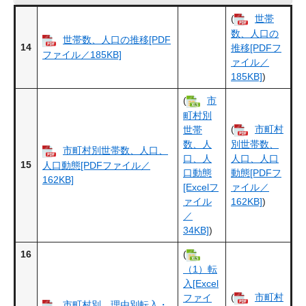
(
世帯
数、人口の
世帯数、人口の推移[PDF
14
推移[PDFフ
ファイル／185KB]
ァイル／
185KB]
)
(
市
町村別
(
市町村
世帯
数、人
別世帯数、
市町村別世帯数、人口、
口、人
人口、人口
15
人口動態[PDFファイル／
口動態
動態[PDFフ
162KB]
[Excelフ
ァイル／
ァイル
162KB]
)
／
34KB]
)
16
(
（1）転
入[Excel
(
市町村
ファイ
市町村別、理由別転入・