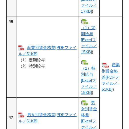
ァイル／
17KB]
)
46
(
（1）定
期給与
[Excelフ
ァイル／
産業別賃金格差[PDFファイ
15KB]
)
ル／51KB]
（1）定期給与
(
(
産業
（2）特別給与
（2）特
別賃金格
別給与
差[PDFフ
[Excelフ
ァイル／
ァイル／
51KB]
)
15KB]
)
(
男
女別賃金
男女別賃金格差[PDFファイ
格差
47
ル／51KB]
[Excelフ
ァイル／