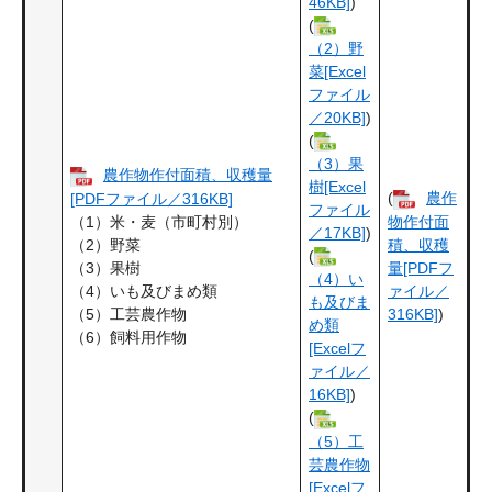
46KB]
)
(
（2）野
菜[Excel
ファイル
／20KB]
)
(
（3）果
農作物作付面積、収穫量
樹[Excel
(
農作
[PDFファイル／316KB]
ファイル
（1）米・麦（市町村別）
物作付面
／17KB]
)
（2）野菜
積、収穫
(
（3）果樹
量[PDFフ
（4）い
（4）いも及びまめ類
ァイル／
も及びま
（5）工芸農作物
316KB]
)
め類
（6）飼料用作物
[Excelフ
ァイル／
16KB]
)
(
（5）工
芸農作物
[Excelフ