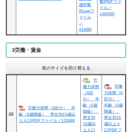
数[PDFファ
婚件数
イル／
[Excelフ
146KB]
)
ァイル
／
41KB]
)
3
労働・賃金
表のサイズを切り替える
(
労
(
労働
働力状態
（6区
力状態（6
分）、年
区分）、
齢（5歳
年齢（5歳
労働力状態（6区分）、年
階級）、
階級）、
22
齢（5歳階級）、男女別15歳以
男女別
男女別15
上人口[PDFファイル／120KB]
15歳以
歳以上人
上人口
口[PDFフ