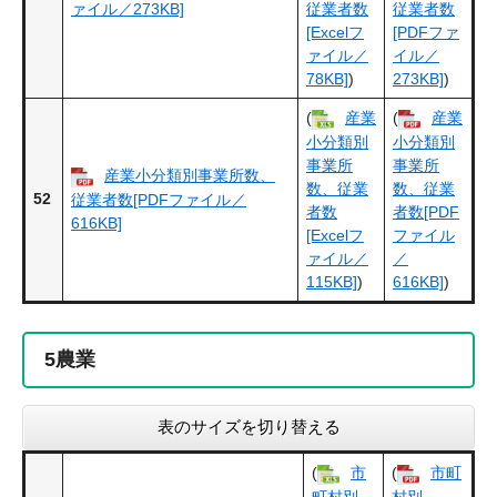
ァイル／273KB]
従業者数
従業者数
[Excelフ
[PDFファ
ァイル／
イル／
78KB]
)
273KB]
)
(
産業
(
産業
小分類別
小分類別
事業所
事業所
産業小分類別事業所数、
数、従業
数、従業
52
従業者数[PDFファイル／
者数
者数[PDF
616KB]
[Excelフ
ファイル
ァイル／
／
115KB]
)
616KB]
)
5
農業
表のサイズを切り替える
(
市
(
市町
町村別、
村別、