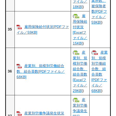
業所数、
ァイル／
被保険者
18KB]
)
数[PDFフ
(
雇
ァイル／
用保険給
59KB]
)
雇用保険給付状況[PDFファ
付状況
35
イル／59KB]
[Excelフ
ァイル／
15KB]
)
(
産
(
産業
業別、規
別、規模
模別労働
別労働組
産業別、規模別労働組合
組合数、
合数、組
36
数、組合員数[PDFファイル／
組合員数
合員数
68KB]
[Excelフ
[PDFファ
ァイル／
イル／
29KB]
)
68KB]
)
(
産
業別労働
争議発生
産業別労働争議発生状況