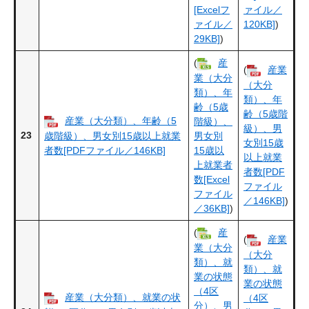
[Excelフ
ァイル／
ァイル／
120KB]
)
29KB]
)
(
産
(
産業
業（大分
（大分
類）、年
類）、年
齢（5歳
齢（5歳階
産業（大分類）、年齢（5
階級）、
級）、男
23
歳階級）、男女別15歳以上就業
男女別
女別15歳
者数[PDFファイル／146KB]
15歳以
以上就業
上就業者
者数[PDF
数[Excel
ファイル
ファイル
／146KB]
)
／36KB]
)
(
産
(
産業
業（大分
（大分
類）、就
類）、就
業の状態
業の状態
（4区
産業（大分類）、就業の状
（4区
分）、男