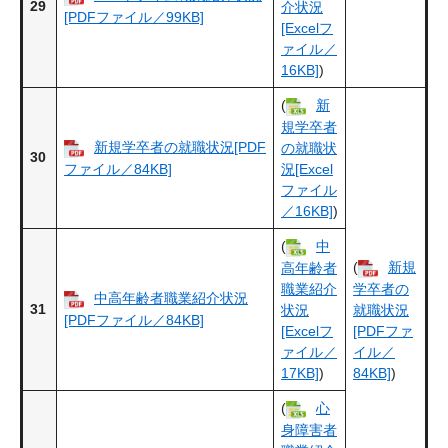
29
介状況
[PDFファイル／99KB]
[Excelフ
ァイル／
16KB]
)
(
新
規学卒者
新規学卒者の就職状況[PDF
の就職状
30
ファイル／84KB]
況[Excel
ファイル
／16KB]
)
(
中
(
新規
高年齢者
職業紹介
学卒者の
中高年齢者職業紹介状況
31
状況
就職状況
[PDFファイル／84KB]
[Excelフ
[PDFファ
ァイル／
イル／
17KB]
)
84KB]
)
(
心
身障害者