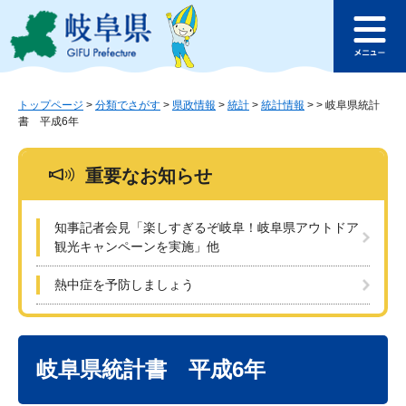
ペ
メ
このページの本文へ
ー
ニ
メ
ジ
ュ
ニ
の
ー
ュ
先
を
ー
頭
飛
トップページ
>
分類でさがす
>
県政情報
>
統計
>
統計情報
>
>
岐阜県統計
書 平成6年
で
ば
す
し
。
て
重要なお知らせ
本
文
へ
知事記者会見「楽しすぎるぞ岐阜！岐阜県アウトドア
観光キャンペーンを実施」他
熱中症を予防しましょう
本
文
岐阜県統計書 平成6年