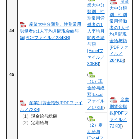
(
産業
業大中分
大中分類
類別、性
別、性別
別常用労
常用労働
産業大中分類別、性別常用
働者の1
者の1人平
44
労働者の1人平均月間現金給与
人平均月
均月間現
額[PDFファイル／284KB]
間現金給
金給与額
与額
[PDFファ
[Excelフ
イル／
ァイル／
284KB]
)
30KB]
)
45
(
（1）現
金給与総
額[Excel
(
産業
ファイル
産業別賃金指数[PDFファイ
別賃金指
／17KB]
)
ル／72KB]
数[PDFフ
（1）現金給与総額
(
ァイル／
（2）定期給与
（2）定
72KB]
)
期給与
[Excelフ