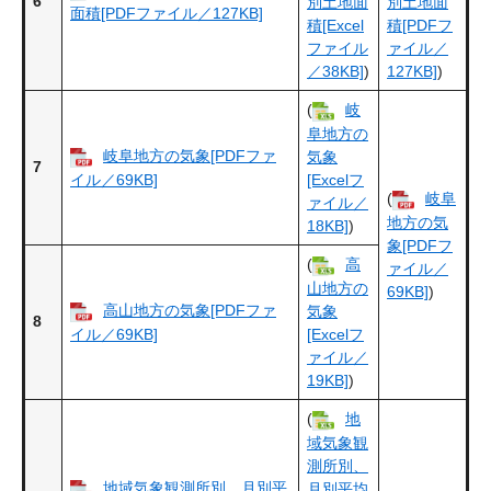
6
別土地面
別土地面
面積[PDFファイル／127KB]
積[Excel
積[PDFフ
ファイル
ァイル／
／38KB]
)
127KB]
)
(
岐
阜地方の
岐阜地方の気象[PDFファ
気象
7
イル／69KB]
[Excelフ
(
岐阜
ァイル／
地方の気
18KB]
)
象[PDFフ
(
高
ァイル／
山地方の
69KB]
)
高山地方の気象[PDFファ
気象
8
イル／69KB]
[Excelフ
ァイル／
19KB]
)
(
地
域気象観
測所別、
地域気象観測所別、月別平
月別平均