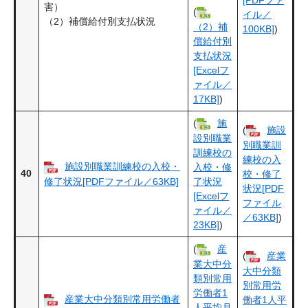
害）
(
イル／
（2）補償給付別支払状況
（2）補
100KB]
)
償給付別
支払状況
[Excelフ
ァイル／
17KB]
)
(
施
(
施設
設別職業
別職業訓
訓練校の
練校の入
施設別職業訓練校の入校・
入校・修
40
校・修了
修了状況[PDFファイル／63KB]
了状況
状況[PDF
[Excelフ
ファイル
ァイル／
／63KB]
)
23KB]
)
(
産
(
産業
業大中分
大中分類
類別常用
別常用労
労働者1
産業大中分類別常用労働者
働者1人平
人平均月