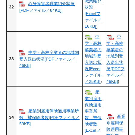
職業紹介
心身障害者職業紹介状況
32
状況
[PDFファイル／84KB]
[Excelフ
ァイル／
16KB]
)
(
中
(
中
学・高校
学・高校
卒業者の
卒業者の
中学・高校卒業者の地域別
地域別受
地域別受
33
受入送出状況[PDFファイル／
入送出状
入送出状
46KB]
況[Excel
況[PDFフ
ファイル
ァイル／
／25KB]
)
46KB]
)
(
産
業別雇用
保険適用
産業別雇用保険適用事業所
事業所
(
産業
34
数、被保険者数[PDFファイル／
数、被保
別雇用保
59KB]
険者数
険適用事
[Excelフ