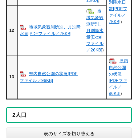
別降水日
数[PDFフ
(
地
ァイル／
域気象観
75KB]
)
測所別、
地域気象観測所別、月別降
12
月別降水
水量[PDFファイル／75KB]
量[Excel
ファイル
／26KB]
)
(
県内
自然公園
県内自然公園の状況[PDF
の状況
13
ファイル／96KB]
[PDFファ
イル／
96KB]
)
2
人口
表のサイズを切り替える