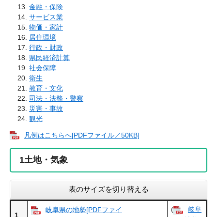
金融・保険
サービス業
物価・家計
居住環境
行政・財政
県民経済計算
社会保障
衛生
教育・文化
司法・法務・警察
災害・事故
観光
凡例はこちらへ[PDFファイル／50KB]
1
土地・気象
表のサイズを切り替える
(
岐阜
岐阜県の地勢[PDFファイ
1