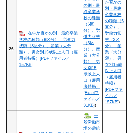
か否かの
の別・最
別・最終
終卒業学
卒業学校
校の種類
の種類（6
（6区
区分）、
分）、労
在学か否かの別・最終卒業
労働力状
働力状態
学校の種類（6区分）、労働力
態（3区
（3区
状態（3区分）、産業（大分
分）、産
26
分）、産
類）、男女別15歳以上人口（雇
業（大分
業（大分
用者特掲）[PDFファイル／
類）、男
類）、男
157KB]
女別15歳
女別15
以上人口
歳以上人
（雇用者
口（雇用
特掲）
者特掲）
[PDFファ
[Excelフ
イル／
ァイル／
157KB]
)
31KB]
)
(
一
般労働市
場の需給