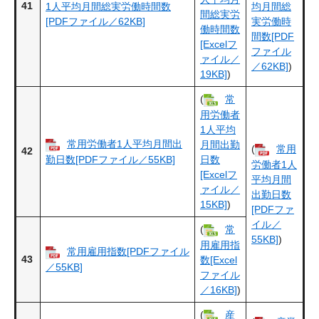
41
1人平均月間総実労働時間数
均月間総
間総実労
[PDFファイル／62KB]
実労働時
働時間数
間数[PDF
[Excelフ
ファイル
ァイル／
／62KB]
)
19KB]
)
(
常
用労働者
1人平均
常用労働者1人平均月間出
月間出勤
(
常用
42
勤日数[PDFファイル／55KB]
日数
労働者1人
[Excelフ
平均月間
ァイル／
出勤日数
15KB]
)
[PDFファ
イル／
(
常
55KB]
)
用雇用指
常用雇用指数[PDFファイル
43
数[Excel
／55KB]
ファイル
／16KB]
)
(
産