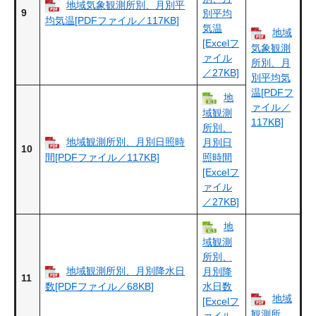
地域気象観測所別、月別平
9
別平均
均気温[PDFファイル／117KB]
気温
地域
[Excelフ
気象観測
ァイル
所別、月
／27KB]
別平均気
温[PDFフ
地
ァイル／
域観測
117KB]
所別、
地域観測所別、月別日照時
月別日
10
間[PDFファイル／117KB]
照時間
[Excelフ
ァイル
／27KB]
地
域観測
所別、
地域観測所別、月別降水日
月別降
11
数[PDFファイル／68KB]
水日数
地域
[Excelフ
観測所
ァイル