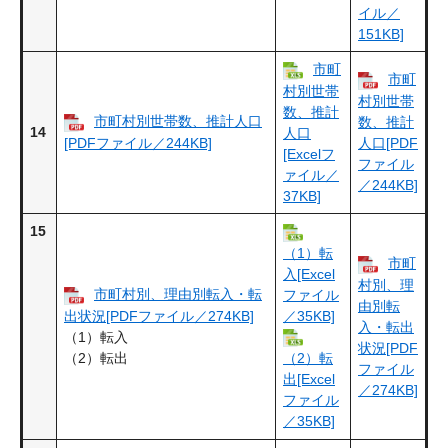
イル／
151KB]
市町
市町
村別世帯
村別世帯
数、推計
市町村別世帯数、推計人口
数、推計
14
人口
[PDFファイル／244KB]
人口[PDF
[Excelフ
ファイル
ァイル／
／244KB]
37KB]
15
（1）転
市町
入[Excel
村別、理
市町村別、理由別転入・転
ファイル
由別転
出状況[PDFファイル／274KB]
／35KB]
入・転出
（1）転入
状況[PDF
（2）転出
（2）転
ファイル
出[Excel
／274KB]
ファイル
／35KB]