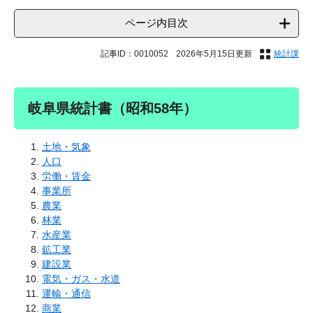
ページ内目次
記事ID：0010052
2026年5月15日更新
統計課
岐阜県統計書（昭和58年）
土地・気象
人口
労働・賃金
事業所
農業
林業
水産業
鉱工業
建設業
電気・ガス・水道
運輸・通信
商業