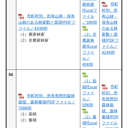
市町
家林家
[Excelフ
村別、所
市町村別、所有山林・保有
ァイル
有山林・
山林のある林家数と面積[PDFフ
／39KB]
保有山林
ァイル／424KB]
のある林
（1）農家林家
家数と面
（2）非
（2）非農家林家
積[PDFフ
農家林
ァイル／
家[Excel
424KB]
ファイ
ル／
40KB]
56
（1）面
市町
積[Excel
ファイ
村別、所
市町村別、所有形態別森林
ル／
有形態別
面積、森林蓄積[PDFファイル／
50KB]
森林面
708KB]
積、森林
（1）面積
蓄積[PDF
（2）蓄
（2）蓄積
ファイル
積[Excel