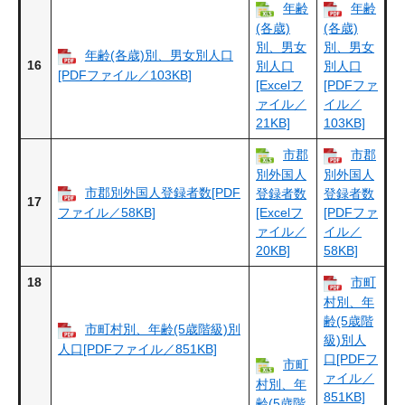
年齢
年齢
(各歳)
(各歳)
別、男女
別、男女
年齢(各歳)別、男女別人口
16
別人口
別人口
[PDFファイル／103KB]
[Excelフ
[PDFファ
ァイル／
イル／
21KB]
103KB]
市郡
市郡
別外国人
別外国人
市郡別外国人登録者数[PDF
登録者数
登録者数
17
ファイル／58KB]
[Excelフ
[PDFファ
ァイル／
イル／
20KB]
58KB]
18
市町
村別、年
齢(5歳階
市町村別、年齢(5歳階級)別
級)別人
人口[PDFファイル／851KB]
口[PDFフ
市町
ァイル／
村別、年
851KB]
齢(5歳階