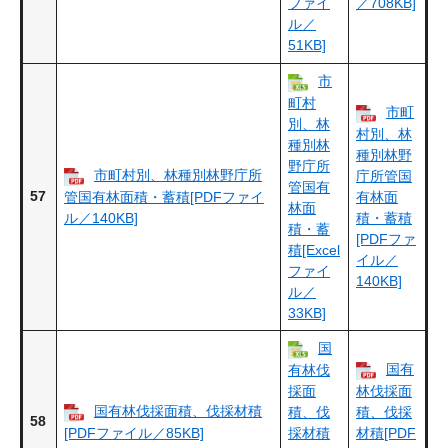
／708KB]
ファイ
ル／
51KB]
市
町村
市町
別、林
村別、林
種別林
種別林野
野庁所
市町村別、林種別林野庁所
庁所管国
管国有
57
管国有林面積・蓄積[PDFファイ
有林面
林面
ル／140KB]
積・蓄積
積・蓄
[PDFファ
積[Excel
イル／
ファイ
140KB]
ル／
33KB]
国
国有
有林伐
採面
林伐採面
国有林伐採面積、伐採材積
積、伐
積、伐採
58
[PDFファイル／85KB]
採材積
材積[PDF