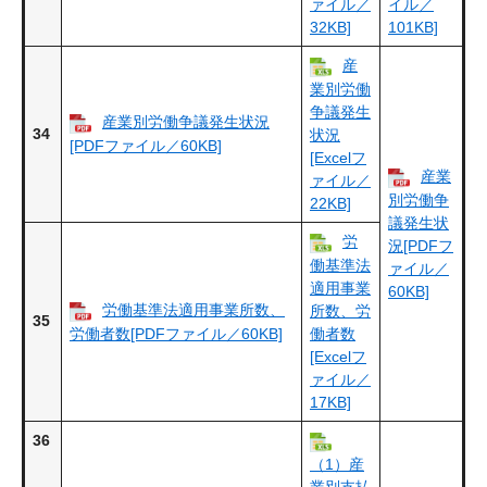
ァイル／
イル／
32KB]
101KB]
産
業別労働
争議発生
産業別労働争議発生状況
34
状況
[PDFファイル／60KB]
[Excelフ
産業
ァイル／
別労働争
22KB]
議発生状
労
況[PDFフ
働基準法
ァイル／
適用事業
60KB]
労働基準法適用事業所数、
所数、労
35
労働者数[PDFファイル／60KB]
働者数
[Excelフ
ァイル／
17KB]
36
（1）産
業別支払