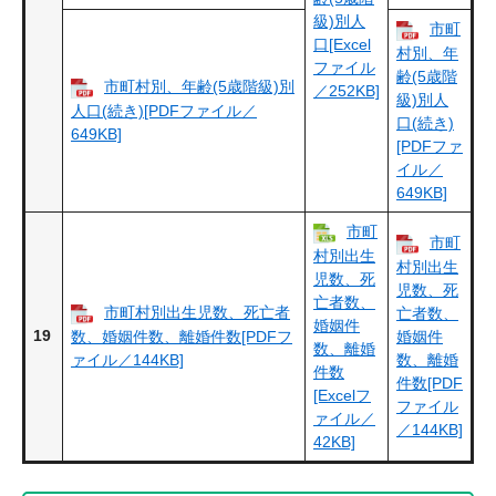
級)別人
市町
口[Excel
村別、年
ファイル
齢(5歳階
市町村別、年齢(5歳階級)別
／252KB]
級)別人
人口(続き)[PDFファイル／
口(続き)
649KB]
[PDFファ
イル／
649KB]
市町
市町
村別出生
村別出生
児数、死
児数、死
亡者数、
市町村別出生児数、死亡者
亡者数、
婚姻件
19
数、婚姻件数、離婚件数[PDFフ
婚姻件
数、離婚
ァイル／144KB]
数、離婚
件数
件数[PDF
[Excelフ
ファイル
ァイル／
／144KB]
42KB]