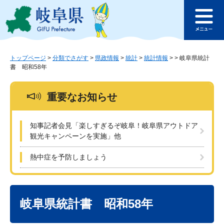
ペ
メ
このページの本文へ
ー
ニ
メ
ジ
ュ
ニ
の
ー
ュ
先
を
ー
頭
飛
トップページ
>
分類でさがす
>
県政情報
>
統計
>
統計情報
>
>
岐阜県統計
書 昭和58年
で
ば
す
し
。
て
重要なお知らせ
本
文
へ
知事記者会見「楽しすぎるぞ岐阜！岐阜県アウトドア
観光キャンペーンを実施」他
熱中症を予防しましょう
本
文
岐阜県統計書 昭和58年