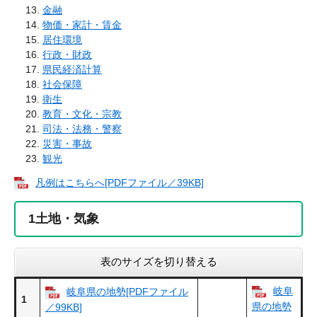
金融
物価・家計・賃金
居住環境
行政・財政
県民経済計算
社会保障
衛生
教育・文化・宗教
司法・法務・警察
災害・事故
観光
凡例はこちらへ[PDFファイル／39KB]
1
土地・気象
表のサイズを切り替える
岐阜
岐阜県の地勢[PDFファイル
1
県の地勢
／99KB]