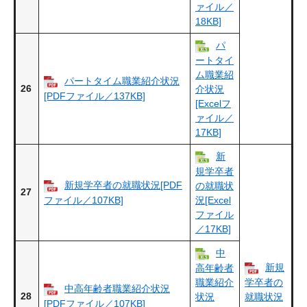
ァイル／
18KB]
パ
ートタイ
ム職業紹
パートタイム職業紹介状況
26
介状況
[PDFファイル／137KB]
[Excelフ
ァイル／
17KB]
新
規学卒者
新規学卒者の就職状況[PDF
の就職状
27
ファイル／107KB]
況[Excel
ファイル
／17KB]
中
新規
高年齢者
職業紹介
学卒者の
中高年齢者職業紹介状況
28
状況
就職状況
[PDFファイル／107KB]