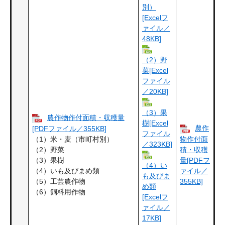
別）
[Excelフ
ァイル／
48KB]
（2）野
菜[Excel
ファイル
／20KB]
（3）果
農作物作付面積・収穫量
樹[Excel
農作
[PDFファイル／355KB]
ファイル
（1）米・麦（市町村別）
物作付面
／323KB]
（2）野菜
積・収穫
（3）果樹
量[PDFフ
（4）い
（4）いも及びまめ類
ァイル／
も及びま
（5）工芸農作物
355KB]
め類
（6）飼料用作物
[Excelフ
ァイル／
17KB]