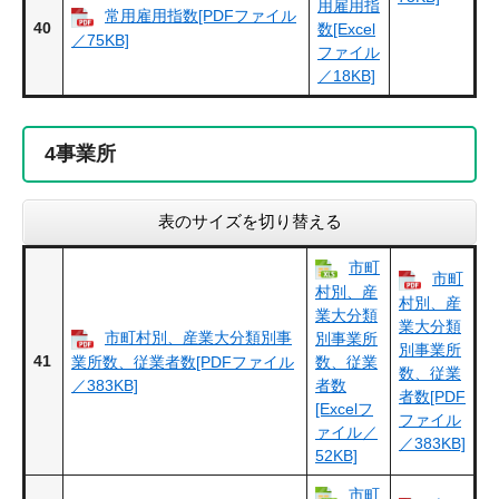
用雇用指
常用雇用指数[PDFファイル
40
数[Excel
／75KB]
ファイル
／18KB]
4
事業所
表のサイズを切り替える
市町
市町
村別、産
村別、産
業大分類
業大分類
市町村別、産業大分類別事
別事業所
別事業所
41
業所数、従業者数[PDFファイル
数、従業
数、従業
／383KB]
者数
者数[PDF
[Excelフ
ファイル
ァイル／
／383KB]
52KB]
市町