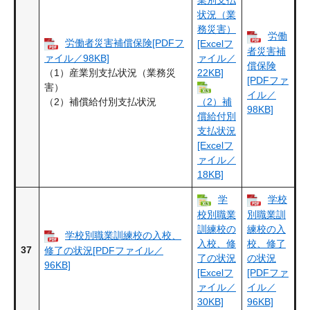
状況（業
務災害）
労働
労働者災害補償保険[PDFフ
[Excelフ
者災害補
ァイル／98KB]
ァイル／
償保険
（1）産業別支払状況（業務災
22KB]
[PDFファ
害）
イル／
（2）補償給付別支払状況
（2）補
98KB]
償給付別
支払状況
[Excelフ
ァイル／
18KB]
学
学校
校別職業
別職業訓
訓練校の
練校の入
学校別職業訓練校の入校、
入校、修
校、修了
37
修了の状況[PDFファイル／
了の状況
の状況
96KB]
[Excelフ
[PDFファ
ァイル／
イル／
30KB]
96KB]