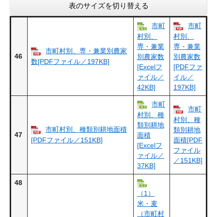
表のサイズを切り替える
市町
市町
村別、
村別、
専・兼業
専・兼業
市町村別、専・兼業別農家
46
別農家数
別農家数
数[PDFファイル／197KB]
[Excelフ
[PDFファ
ァイル／
イル／
42KB]
197KB]
市町
市町
村別、種
村別、種
類別耕地
市町村別、種類別耕地面積
類別耕地
47
面積
[PDFファイル／151KB]
面積[PDF
[Excelフ
ファイル
ァイル／
／151KB]
37KB]
48
（1）
米・麦
（市町村