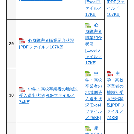
[Excelフ
[PDFファ
ァイル／
イル／
17KB]
107KB]
心
身障害者
職業紹介
心身障害者職業紹介状況
29
状況
[PDFファイル／107KB]
[Excelフ
ァイル／
17KB]
中
中
学・高校
学・高校
卒業者の
卒業者の
中学・高校卒業者の地域別
地域別受
地域別受
30
受入送出状況[PDFファイル／
入送出状
入送出状
74KB]
況[Excel
況[PDFフ
ファイル
ァイル／
／25KB]
74KB]
産