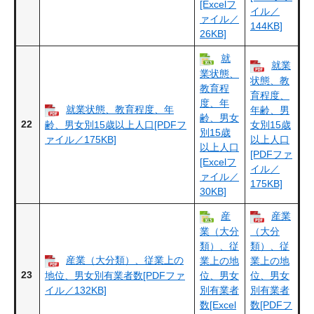
[Excelフ
イル／
ァイル／
144KB]
26KB]
就
就業
業状態、
状態、教
教育程
育程度、
度、年
就業状態、教育程度、年
年齢、男
齢、男女
22
齢、男女別15歳以上人口[PDFフ
女別15歳
別15歳
ァイル／175KB]
以上人口
以上人口
[PDFファ
[Excelフ
イル／
ァイル／
175KB]
30KB]
産
産業
業（大分
（大分
類）、従
類）、従
産業（大分類）、従業上の
業上の地
業上の地
23
地位、男女別有業者数[PDFファ
位、男女
位、男女
イル／132KB]
別有業者
別有業者
数[Excel
数[PDFフ