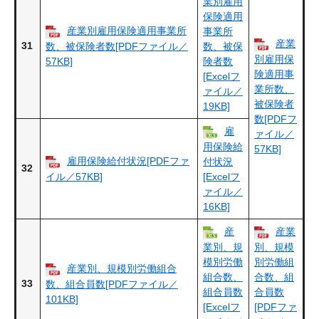
業別雇用
保険適用
産業別雇用保険適用事業所
事業所
産業
31
数、被保険者数[PDFファイル／
数、被保
別雇用保
57KB]
険者数
険適用事
[Excelフ
業所数、
ァイル／
被保険者
19KB]
数[PDFフ
雇
ァイル／
用保険給
57KB]
雇用保険給付状況[PDFファ
付状況
32
イル／57KB]
[Excelフ
ァイル／
16KB]
産
産業
業別、規
別、規模
模別労働
別労働組
産業別、規模別労働組合
組合数、
合数、組
33
数、組合員数[PDFファイル／
組合員数
合員数
101KB]
[Excelフ
[PDFファ