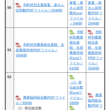
家畜・家
家畜・家
市町村別主要家畜・家きん
50
きん頭羽
きん頭羽
頭羽数[PDFファイル／204KB]
数[Excel
数[PDFフ
ファイル
ァイル／
／34KB]
204KB]
市町
市町
村別農業
村別農業
粗生産
粗生産
市町村別農業粗生産額、生
額、生産
額、生産
51
産農業所得[PDFファイル／
農業所得
農業所得
356KB]
[Excelフ
[PDFファ
ァイル／
イル／
61KB]
356KB]
52
（1）単
位組合数
[Excelフ
農業
農業協同組合数[PDFファイ
ァイル／
協同組合
ル／85KB]
28KB]
数[PDFフ
（1）単位組合数