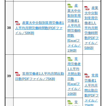
産
産業
業大中分
大中分類
類別常用
別常用労
労働者1
産業大中分類別常用労働者1
働者1人
人平均月
38
人平均月間労働時間数[PDFファ
平均月間
間労働時
イル／58KB]
労働時間
間数
数[PDFフ
[Excelフ
ァイル／
ァイル／
58KB]
19KB]
常
用労働者
1人平均
常用労働者1人平均月間出勤
月間出勤
常用
39
日数[PDFファイル／75KB]
日数
労働者1
[Excelフ
人平均月
ァイル／
間出勤日
16KB]
数[PDFフ
ァイル／
常
75KB]