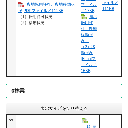
ァイル／
農地転用許可、農地移動状
ファイル
111KB]
況[PDFファイル／111KB]
／17KB]
（1）転用許可状況
農地
（2）移動状況
転用許
可、農地
移動状
況
（2）移
動状況
[Excelフ
ァイル／
16KB]
6
林業
表のサイズを切り替える
55
（1）農