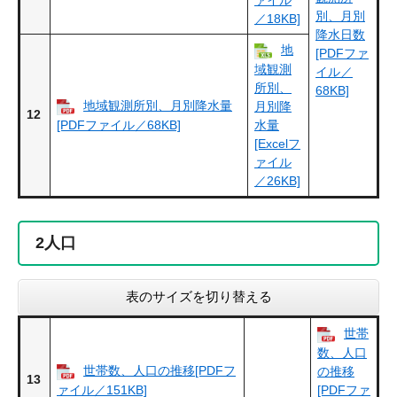
別、月別
／18KB]
降水日数
地
[PDFファ
域観測
イル／
所別、
68KB]
地域観測所別、月別降水量
月別降
12
[PDFファイル／68KB]
水量
[Excelフ
ァイル
／26KB]
2
人口
表のサイズを切り替える
世帯
数、人口
世帯数、人口の推移[PDFフ
の推移
13
ァイル／151KB]
[PDFファ