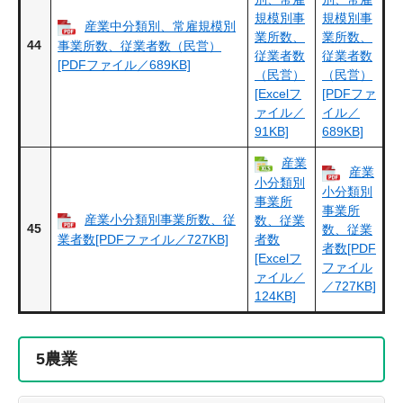
規模別事
規模別事
産業中分類別、常雇規模別
業所数、
業所数、
44
事業所数、従業者数（民営）
従業者数
従業者数
[PDFファイル／689KB]
（民営）
（民営）
[Excelフ
[PDFファ
ァイル／
イル／
91KB]
689KB]
産業
産業
小分類別
小分類別
事業所
事業所
産業小分類別事業所数、従
数、従業
45
数、従業
業者数[PDFファイル／727KB]
者数
者数[PDF
[Excelフ
ファイル
ァイル／
／727KB]
124KB]
5
農業