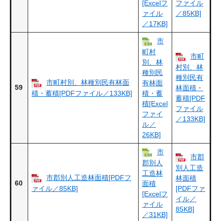
[Excelフ
ファイル
ァイル
／85KB]
／17KB]
市
町村
市町
別、林
村別、林
種別民
種別民有
市町村別、林種別民有林面
有林面
59
林面積・
積・蓄積[PDFファイル／133KB]
積・蓄
蓄積[PDF
積[Excel
ファイル
ファイ
／133KB]
ル／
26KB]
市
市郡
郡別人
別人工造
工造林
市郡別人工造林面積[PDFフ
林面積
60
面積
ァイル／85KB]
[PDFファ
[Excelフ
イル／
ァイル
85KB]
／31KB]