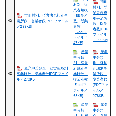
市町
村別、従
村別、従
業者規模
業者規模
市町村別、従業者規模別事
別事業所
別事業所
42
業所数、従業者数[PDFファイル
数、従業
数、従業
／299KB]
者数
者数[PDF
[Excelフ
ファイル
ァイル／
／299KB]
47KB]
産業
産業
中分類
中分類
別、経営
別、経営
産業中分類別、経営組織別
組織別事
組織別事
43
事業所数、従業者数[PDFファイ
業所数、
業所数、
ル／278KB]
従業者数
従業者数
[Excelフ
[PDFファ
ァイル／
イル／
68KB]
278KB]
産業
産業
中分類
中分類
別、常雇
別、常雇