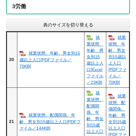
3
労働
表のサイズを切り替える
就
就業
業状態、
状態、年
年齢、男
齢、男女
就業状態、年齢、男女別15
女別15
別15歳以
20
歳以上人口[PDFファイル／
歳以上人
上人口
70KB]
口[Excel
[PDFファ
ファイル
イル／
／23KB]
70KB]
就
就業
業状態、
状態、配
配偶関
偶関係、
係、年
就業状態、配偶関係、年
年齢、男
齢、男女
21
齢、男女別15歳以上人口[PDFフ
女別15歳
別15歳
ァイル／144KB]
以上人口
以上人口
[PDFファ