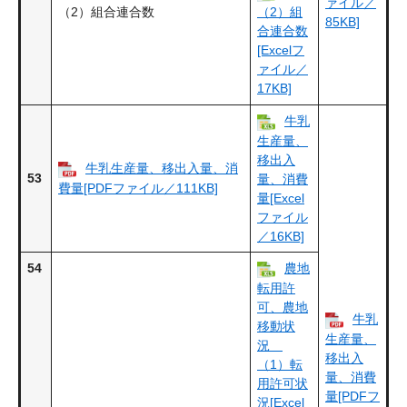
ァイル／
（2）組合連合数
（2）組
85KB]
合連合数
[Excelフ
ァイル／
17KB]
牛乳
生産量、
移出入
牛乳生産量、移出入量、消
53
量、消費
費量[PDFファイル／111KB]
量[Excel
ファイル
／16KB]
54
農地
転用許
可、農地
牛乳
移動状
生産量、
況
移出入
（1）転
量、消費
用許可状
量[PDFフ
況[Excel