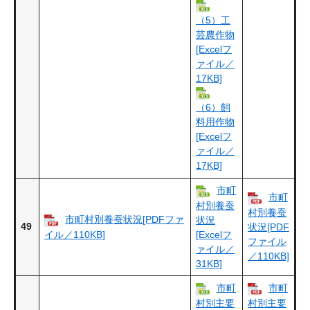
（5）工
芸農作物
[Excelフ
ァイル／
17KB]
（6）飼
料用作物
[Excelフ
ァイル／
17KB]
市町
市町
村別養蚕
村別養蚕
市町村別養蚕状況[PDFファ
状況
49
状況[PDF
イル／110KB]
[Excelフ
ファイル
ァイル／
／110KB]
31KB]
市町
市町
村別主要
村別主要