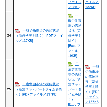
ファイル
ァイル／
／28KB]
132KB]
一
般労働市
場の需給
一般労働市場の需給状況
状況（新
24
（新規学卒を除く）[PDFファイ
規学卒を
ル／137KB]
除く）
[Excelフ
ァイル／
19KB]
日
一般
雇労働市
労働市場
場の需給
の需給状
状況（新
況（新規
日雇労働市場の需給状況
規学卒・
学卒を除
25
（新規学卒・パートタイムを除
パートタ
く）[PDF
く）[PDFファイル／137KB]
イムを除
ファイル
く）
／137KB]
[Excelフ