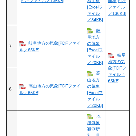
[PDFファイル／136KB]
地面積
面積[PDF
[Excelフ
ファイル
ァイル
／136KB]
／34KB]
岐
阜地方
岐阜地方の気象[PDFファイ
の気象
7
ル／65KB]
[Excelフ
岐阜
ァイル
地方の気
／20KB]
象[PDFフ
高
ァイル／
山地方
65KB]
高山地方の気象[PDFファイ
の気象
8
ル／65KB]
[Excelフ
ァイル
／20KB]
地
域気象
観測所
別、月