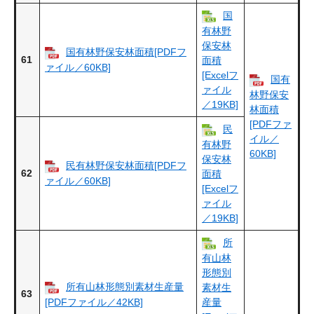
国
有林野
保安林
国有林野保安林面積[PDFフ
61
面積
ァイル／60KB]
[Excelフ
国有
ァイル
林野保安
／19KB]
林面積
[PDFファ
民
イル／
有林野
60KB]
保安林
民有林野保安林面積[PDFフ
62
面積
ァイル／60KB]
[Excelフ
ァイル
／19KB]
所
有山林
形態別
所有山林形態別素材生産量
素材生
63
[PDFファイル／42KB]
産量