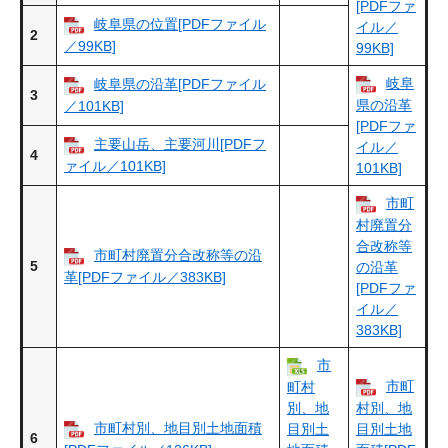
[PDFファ
岐阜県の位置[PDFファイル
イル／
2
／99KB]
99KB]
岐阜
岐阜県の沿革[PDFファイル
3
県の沿革
／101KB]
[PDFファ
主要山岳、主要河川[PDFフ
イル／
4
ァイル／101KB]
101KB]
市町
村廃置分
合改称等
市町村廃置分合改称等の沿
5
の沿革
革[PDFファイル／383KB]
[PDFファ
イル／
383KB]
市
市町
町村
別、地
村別、地
市町村別、地目別土地面積
目別土
目別土地
6