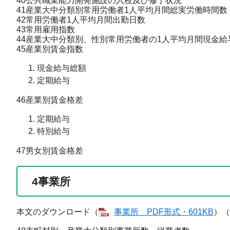
40公共職業能力開発施設の入校及び修了状況
41産業大中分類別常用労働者1人平均月間総実労働時間数
42常用労働者1人平均月間出勤日数
43常用雇用指数
44産業大中分類別、性別常用労働者の1人平均月間現金給
45産業別賃金指数
現金給与総額
定期給与
46産業別賃金格差
定期給与
特別給与
47男女別賃金格差
4
事業所
本文のダウンロード（
事業所​ PDF形式・601KB
）（