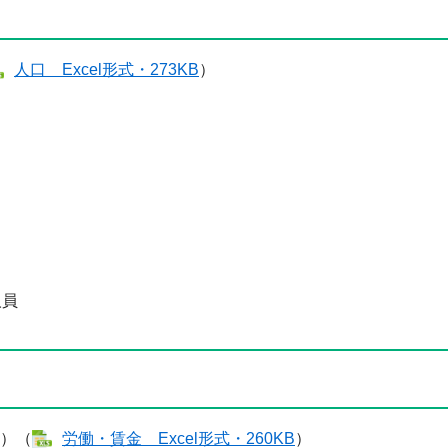
人口 ​Excel形式・273KB
）
人員
）（
労働・賃金​ Excel形式・260KB
）