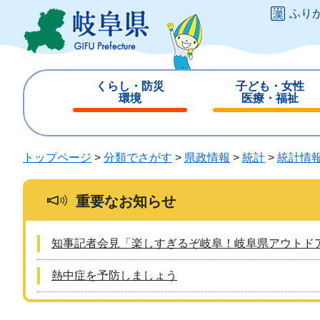
ペ
メ
ふり
ー
ニ
ジ
ュ
の
ー
先
を
くらし・防災
子ども・女性
頭
飛
環境
医療・福祉
で
ば
閉
閉
す
し
じ
じ
。
て
る
る
トップページ
>
分類でさがす
>
県政情報
>
統計
>
統計情
本
文
へ
重要なお知らせ
知事記者会見「楽しすぎるぞ岐阜！岐阜県アウトド
熱中症を予防しましょう