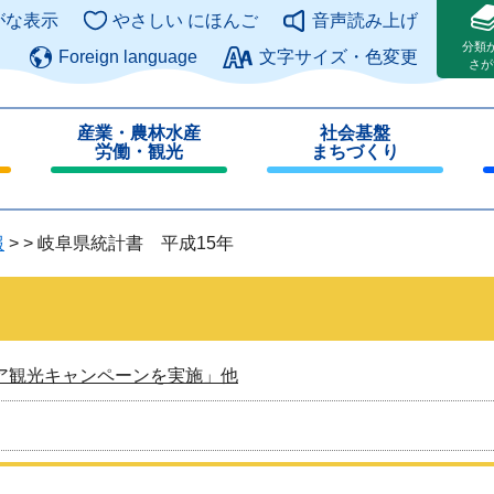
このページの本文へ
がな表示
やさしい にほんご
音声読み上げ
分類
Foreign language
文字サイズ・色変更
さが
産業・農林水産
社会基盤
労働・観光
まちづくり
閉
閉
じ
じ
る
る
報
>
>
岐阜県統計書 平成15年
ア観光キャンペーンを実施」他