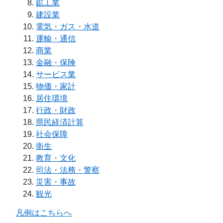
鉱工業
建設業
電気・ガス・水道
運輸・通信
商業
金融・保険
サービス業
物価・家計
居住環境
行政・財政
県民経済計算
社会保障
衛生
教育・文化
司法・法務・警察
災害・事故
観光
凡例はこちらへ