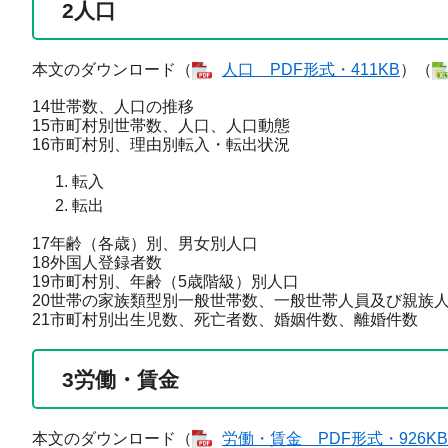
2
人口
本文のダウンロード（
人口 ​PDF形式・411KB
）（
14世帯数、人口の推移
15市町村別世帯数、人口、人口動態
16市町村別、理由別転入・転出状況
転入
転出
17年齢（各歳）別、男女別人口
18外国人登録者数
19市町村別、年齢（5歳階級）別人口
20世帯の家族類型別一般世帯数、一般世帯人員及び親族
21市町村別出生児数、死亡者数、婚姻件数、離婚件数
3
労働・賃金
本文のダウンロード（
労働・賃金​ PDF形式・926KB