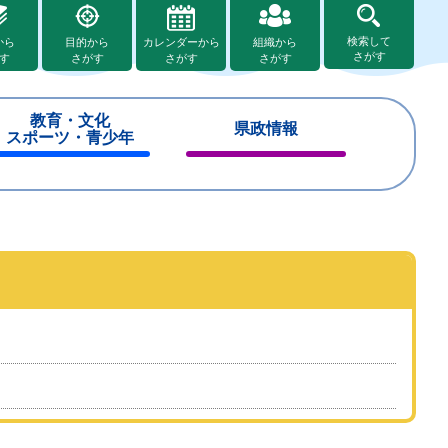
検索して
から
目的から
カレンダーから
組織から
さがす
す
さがす
さがす
さがす
教育・文化
県政情報
スポーツ・青少年
閉
閉
じ
じ
る
る