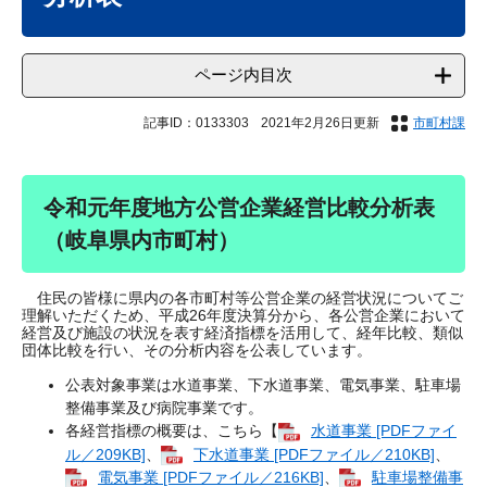
ページ内目次
記事ID：0133303
2021年2月26日更新
市町村課
令和元年度地方公営企業経営比較分析表
（岐阜県内市町村）
住民の皆様に県内の各市町村等公営企業の経営状況についてご
理解いただくため、平成26年度決算分から、各公営企業において
経営及び施設の状況を表す経済指標を活用して、経年比較、類似
団体比較を行い、その分析内容を公表しています。
公表対象事業は水道事業、下水道事業、電気事業、駐車場
整備事業及び病院事業です。
各経営指標の概要は、こちら【
水道事業 [PDFファイ
ル／209KB]
、
下水道事業 [PDFファイル／210KB]
、
電気事業 [PDFファイル／216KB]
、
駐車場整備事