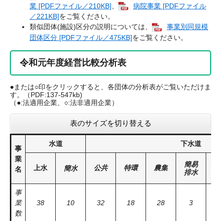
業 [PDFファイル／210KB]
、
病院事業 [PDFファイル
／221KB]
をご覧ください。
類似団体(施設)区分の説明については、
事業別同規模
団体区分 [PDFファイル／475KB]
をご覧ください。
令和元年度経営比較分析表
●または○印をクリックすると、各団体の分析表がご覧いただけま
す。（PDF:137-547kb)
（●:法適用企業、○:法非適用企業）
表のサイズを切り替える
水道
下水道
事
業
簡易
小
上水
公共
特環
農集
簡水
名
排水
排
事
業
38
10
32
18
28
3
数