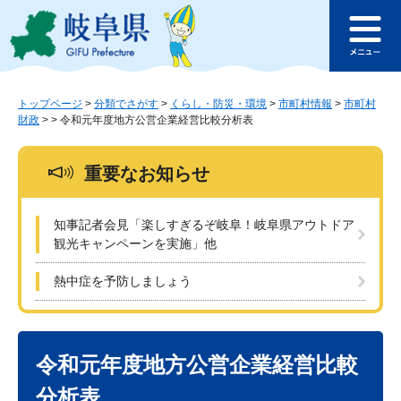
ペ
メ
このページの本文へ
ー
ニ
メ
ジ
ュ
ニ
の
ー
ュ
先
を
ー
頭
飛
トップページ
>
分類でさがす
>
くらし・防災・環境
>
市町村情報
>
市町村
財政
>
>
令和元年度地方公営企業経営比較分析表
で
ば
す
し
。
て
重要なお知らせ
本
文
へ
知事記者会見「楽しすぎるぞ岐阜！岐阜県アウトドア
観光キャンペーンを実施」他
熱中症を予防しましょう
本
文
令和元年度地方公営企業経営比較
分析表