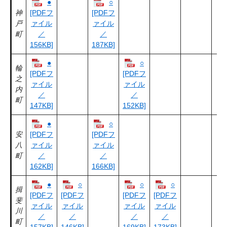
●
○
神
[PDFフ
[PDFフ
戸
ァイル
ァイル
町
／
／
156KB]
187KB]
●
○
輪
[PDFフ
[PDFフ
之
ァイル
ァイル
内
／
／
町
147KB]
152KB]
●
○
安
[PDFフ
[PDFフ
八
ァイル
ァイル
町
／
／
162KB]
166KB]
●
○
○
○
揖
[PDFフ
[PDFフ
[PDFフ
[PDFフ
斐
ァイル
ァイル
ァイル
ァイル
川
／
／
／
／
町