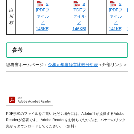
○
○
○
白
[PDFフ
[PDFフ
[PDFフ
[P
川
ァイル
ァイル
ァイル
ァ
村
／
／
／
145KB]
146KB]
141KB]
138
参考
総務省ホームページ：
令和元年度経営比較分析表
＜外部リンク＞
PDF形式のファイルをご覧いただく場合には、Adobe社が提供するAdobe
Readerが必要です。
Adobe Readerをお持ちでない方は、バナーのリンク
先からダウンロードしてください。（無料）