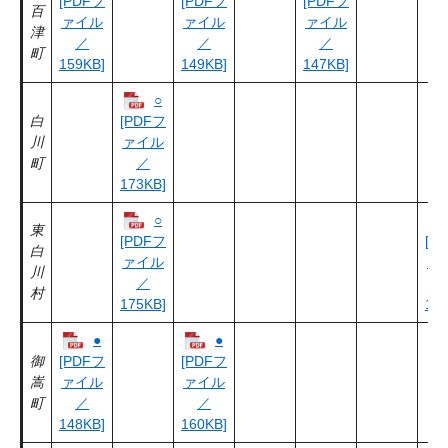
[PDFフ
[PDFフ
[PDFフ
百
ァイル
ァイル
ァイル
津
／
／
／
町
159KB]
149KB]
147KB]
○
白
[PDFフ
川
ァイル
町
／
173KB]
○
東
[PDFフ
[P
白
ァイル
ァ
川
／
村
175KB]
171
●
●
御
[PDFフ
[PDFフ
嵩
ァイル
ァイル
町
／
／
148KB]
160KB]