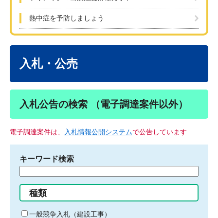
熱中症を予防しましょう
本
文
入札・公売
入札公告の検索 （電子調達案件以外）
電子調達案件は、
入札情報公開システム
で公告しています
キーワード検索
検
索
す
種類
る
キ
一般競争入札（建設工事）