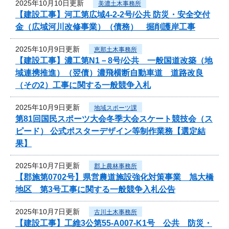
2025年10月10日更新
美濃土木事務所
【建設工事】河工第広域4-2-2号/公共 防災・安全交付
金（広域河川改修事業）（債務） 掘削護岸工事
2025年10月9日更新
恵那土木事務所
【建設工事】濃工第N1－8号/公共 一般国道改築（地
域連携推進）（翌債）濃飛横断自動車道 道路改良
（その2）工事に関する一般競争入札
2025年10月9日更新
地域スポーツ課
第81回国民スポーツ大会冬季大会スケート競技会（ス
ピード） 公式ポスターデザイン等制作業務【選定結
果】
2025年10月7日更新
郡上農林事務所
【郡施第0702号】県営農道施設強化対策事業 旭大橋
地区 第3号工事に関する一般競争入札公告
2025年10月7日更新
古川土木事務所
【建設工事】工維3公第55-A007-K1号 公共 防災・