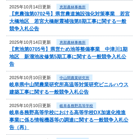
2025年10月14日更新
恵那農林事務所
【恵農強第0702号】県営農道施設強化対策事業 若宮
大橋地区 若宮大橋耐震補強第8期工事に関する一般
競争入札公告
2025年10月14日更新
恵那農林事務所
【恵池第0705号】県営ため池等整備事業 中津川1期
地区 新溜池改修第5期工事に関する一般競争入札公
告
2025年10月10日更新
中山間農業研究所
岐阜県中山間農業研究所高温等対策研究ビニルハウス
建築工事に関する一般競争入札公告
2025年10月10日更新
岐阜各務野高等学校
岐阜各務野高等学校における高等学校DX加速化推進
事業に係る情報機器等の調達に関する一般競争入札公
告（再）