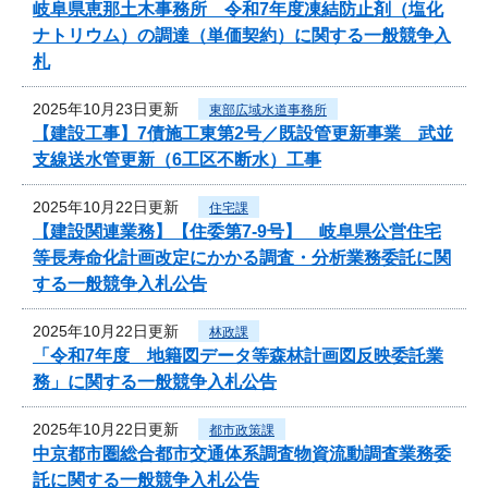
岐阜県恵那土木事務所 令和7年度凍結防止剤（塩化
ナトリウム）の調達（単価契約）に関する一般競争入
札
2025年10月23日更新
東部広域水道事務所
【建設工事】7債施工東第2号／既設管更新事業 武並
支線送水管更新（6工区不断水）工事
2025年10月22日更新
住宅課
【建設関連業務】【住委第7-9号】 岐阜県公営住宅
等長寿命化計画改定にかかる調査・分析業務委託に関
する一般競争入札公告
2025年10月22日更新
林政課
「令和7年度 地籍図データ等森林計画図反映委託業
務」に関する一般競争入札公告
2025年10月22日更新
都市政策課
中京都市圏総合都市交通体系調査物資流動調査業務委
託に関する一般競争入札公告