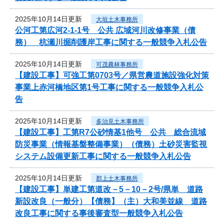
2025年10月14日更新
大垣土木事務所
公河工第広河2-1-1号 公共 広域河川改修事業（債
務） 杭瀬川掘削護岸工事に関する一般競争入札公告
2025年10月14日更新
可茂農林事務所
【建設工事】可強工第0703号／県営農道施設強化対策
事業上赤河橋地区第1号工事に関する一般競争入札公
告
2025年10月14日更新
多治見土木事務所
【建設工事】工第R7公砂情基1他号 公共 総合流域
防災事業（情報基盤整備事業）（債務）土砂災害監視
システム設備更新工事に関する一般競争入札公告
2025年10月14日更新
郡上土木事務所
【建設工事】単建工第道改－5－10－2号/県単 道路
新設改良（一般分）【債務】（主）大和美並線 道路
改良工事に関する事後審査型一般競争入札公告