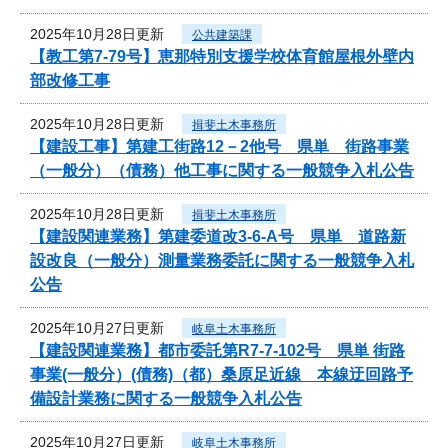
2025年10月28日更新
公共建築課
【教工第7-79号】恵那特別支援学校体育館屋根外壁内
部改修工事
2025年10月28日更新
揖斐土木事務所
【建設工事】第建工街路12－2他号 県単 街路事業
（一般分）（債務）他工事に関する一般競争入札公告
2025年10月28日更新
揖斐土木事務所
【建設関連業務】第建委道改3-6-A号 県単 道路新
設改良（一般分）測量業務委託に関する一般競争入札
公告
2025年10月27日更新
岐阜土木事務所
【建設関連業務】都市委託第R7-7-102号 県単 街路
事業(一般分）(債務)（都）桑原足近線 本線迂回路予
備設計業務に関する一般競争入札公告
2025年10月27日更新
岐阜土木事務所