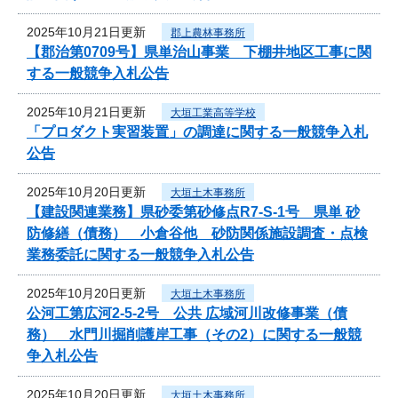
2025年10月21日更新
郡上農林事務所
【郡治第0709号】県単治山事業 下棚井地区工事に関
する一般競争入札公告
2025年10月21日更新
大垣工業高等学校
「プロダクト実習装置」の調達に関する一般競争入札
公告
2025年10月20日更新
大垣土木事務所
【建設関連業務】県砂委第砂修点R7-S-1号 県単 砂
防修繕（債務） 小倉谷他 砂防関係施設調査・点検
業務委託に関する一般競争入札公告
2025年10月20日更新
大垣土木事務所
公河工第広河2-5-2号 公共 広域河川改修事業（債
務） 水門川掘削護岸工事（その2）に関する一般競
争入札公告
2025年10月20日更新
大垣土木事務所