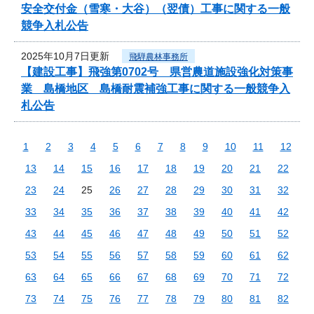
安全交付金（雪寒・大谷）（翌債）工事に関する一般
競争入札公告
2025年10月7日更新
飛騨農林事務所
【建設工事】飛強第0702号 県営農道施設強化対策事
業 島橋地区 島橋耐震補強工事に関する一般競争入
札公告
1
2
3
4
5
6
7
8
9
10
11
12
13
14
15
16
17
18
19
20
21
22
23
24
25
26
27
28
29
30
31
32
33
34
35
36
37
38
39
40
41
42
43
44
45
46
47
48
49
50
51
52
53
54
55
56
57
58
59
60
61
62
63
64
65
66
67
68
69
70
71
72
73
74
75
76
77
78
79
80
81
82