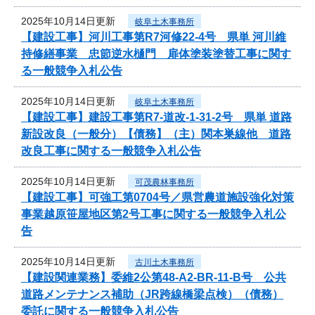
2025年10月14日更新
岐阜土木事務所
【建設工事】河川工事第R7河修22-4号 県単 河川維
持修繕事業 忠節逆水樋門 扉体塗装塗替工事に関す
る一般競争入札公告
2025年10月14日更新
岐阜土木事務所
【建設工事】建設工事第R7-道改-1-31-2号 県単 道路
新設改良（一般分）【債務】（主）関本巣線他 道路
改良工事に関する一般競争入札公告
2025年10月14日更新
可茂農林事務所
【建設工事】可強工第0704号／県営農道施設強化対策
事業越原笹屋地区第2号工事に関する一般競争入札公
告
2025年10月14日更新
古川土木事務所
【建設関連業務】委維2公第48-A2-BR-11-B号 公共
道路メンテナンス補助（JR跨線橋梁点検）（債務）
委託に関する一般競争入札公告