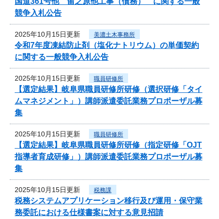
国道361号他 留之原他工事（債務） に関する一般
競争入札公告
2025年10月15日更新
美濃土木事務所
令和7年度凍結防止剤（塩化ナトリウム）の単価契約
に関する一般競争入札公告
2025年10月15日更新
職員研修所
【選定結果】岐阜県職員研修所研修（選択研修「タイ
ムマネジメント」）講師派遣委託業務プロポーザル募
集
2025年10月15日更新
職員研修所
【選定結果】岐阜県職員研修所研修（指定研修「OJT
指導者育成研修」）講師派遣委託業務プロポーザル募
集
2025年10月15日更新
税務課
税務システムアプリケーション移行及び運用・保守業
務委託における仕様書案に対する意見招請