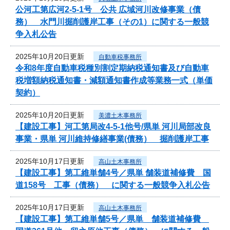
公河工第広河2-5-1号 公共 広域河川改修事業（債
務） 水門川掘削護岸工事（その1）に関する一般競
争入札公告
2025年10月20日更新
自動車税事務所
令和8年度自動車税種別割定期納税通知書及び自動車
税増額納税通知書・減額通知書作成等業務一式（単価
契約）
2025年10月20日更新
美濃土木事務所
【建設工事】河工第局改4-5-1他号/県単 河川局部改良
事業・県単 河川維持修繕事業(債務） 掘削護岸工事
2025年10月17日更新
高山土木事務所
【建設工事】第工維単舗4号／県単 舗装道補修費 国
道158号 工事（債務） に関する一般競争入札公告
2025年10月17日更新
高山土木事務所
【建設工事】第工維単舗5号／県単 舗装道補修費