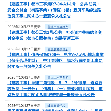
【建設工事】都市工事第R7-34-A1-1号 公共 防災・
安全交付金（街路事業）(債務)（都）新所平島線道路
改良工事に関する一般競争入札公告
2025年10月27日更新
美濃土木事務所
【建設工事】都公工第1号/公共 社会資本整備総合交
付金事業（都市公園整備）舗装更新工事
2025年10月27日更新
西濃農林事務所
【建設工事】債西保第0706号 県営かんがい排水事業
（保全合理化型） 中江東地区 揚水設備更新工事に
関する一般競争入札公告
2025年10月27日更新
郡上土木事務所
【建設工事】単建工第道改－5－7－2号/県単 道路新
設改良（一般分）【債務】（一）美並和良明宝線 道
路改良工事に関する事後審査型一般競争入札公告
2025年10月27日更新
岐阜高等学校