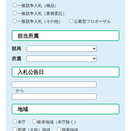
ー
一般競争入札（物品）
ワ
一般競争入札（業務委託）
ー
ド
一般競争入札（その他）
公募型プロポーザル
を
入
担当所属
力
部局
所属
入札公告日
期
から
間
期
の
間
始
地域
の
ま
終
り
わ
本庁
岐阜地域（本庁除く）
り
西濃（大垣）地域
揖斐地域