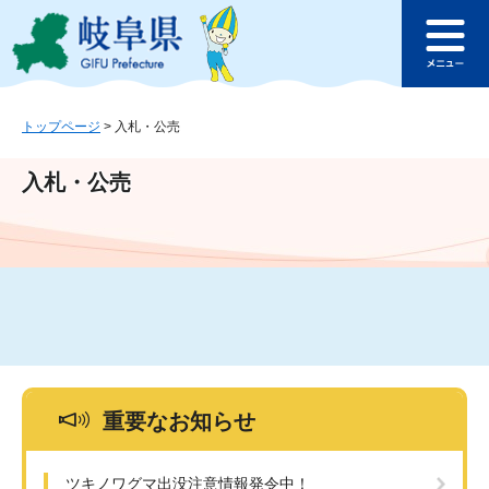
ペ
メ
このページの本文へ
ー
ニ
メ
ジ
ュ
ニ
の
ー
ュ
先
を
ー
頭
飛
トップページ
>
入札・公売
で
ば
す
し
入札・公売
。
て
本
文
へ
重要なお知らせ
ツキノワグマ出没注意情報発令中！