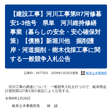
本
文
【建設工事】河川工事第R7河修暮
安1-3他号 県単 河川維持修繕
事業（暮らしの安全・安心確保対
策）【債務】新堀川他 掘削護
岸・河道掘削・樹木伐採工事に関
する一般競争入札公告
記事ID：0477201
2026年1月26日更新
岐阜土木事務所
河川工事の調達について、一般競争入札を行うので、岐阜県会
計規則第127条1項の規定により公告する。
令和8年1月26日
岐阜土木事務所長 林 誠