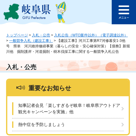
ペ
メ
このページの本文へ
ー
ニ
メ
ジ
ュ
ニ
の
ー
ュ
先
を
ー
頭
飛
トップページ
>
入札・公売
>
入札公告（WTO案件以外）（電子調達以外）
>
一般競争入札（建設工事）
>
【建設工事】河川工事第R7河修暮安1-3他
で
ば
号 県単 河川維持修繕事業（暮らしの安全・安心確保対策）【債務】新堀
す
し
川他 掘削護岸・河道掘削・樹木伐採工事に関する一般競争入札公告
。
て
本
入札・公売
文
へ
重要なお知らせ
知事記者会見「楽しすぎるぞ岐阜！岐阜県アウトドア
観光キャンペーンを実施」他
熱中症を予防しましょう