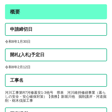
概要
申請締切日
令和8年1月30日
開札(入札)予定日
令和8年2月12日
工事名
河川工事第R7河修暮安1-3他号 県単 河川維持修繕事業（暮ら
しの安全・安心確保対策）【債務】新堀川他 掘削護岸・河道掘
削・樹木伐採工事