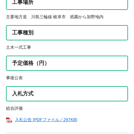
工事場所
主要地方道 川島三輪線 岐阜市 祇園から加野地内
工事種別
土木一式工事
予定価格（円）
事後公表
入札方式
総合評価
入札公告 [PDFファイル／297KB]