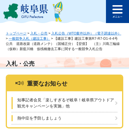
ペ
メ
このページの本文へ
ー
ニ
メ
ジ
ュ
ニ
の
ー
ュ
先
を
ー
頭
飛
トップページ
>
入札・公売
>
入札公告（WTO案件以外）（電子調達以外）
>
一般競争入札（建設工事）
>
【建設工事】建設工事第R7-R7-D1-4-4号
で
ば
公共 道路改築（道路メンテ）（国補正分）【翌債】 （主）川島三輪線
す
し
（仮称）新藍川橋 仮桟橋撤去工事に関する一般競争入札公告
。
て
本
入札・公売
文
へ
重要なお知らせ
知事記者会見「楽しすぎるぞ岐阜！岐阜県アウトドア
観光キャンペーンを実施」他
熱中症を予防しましょう