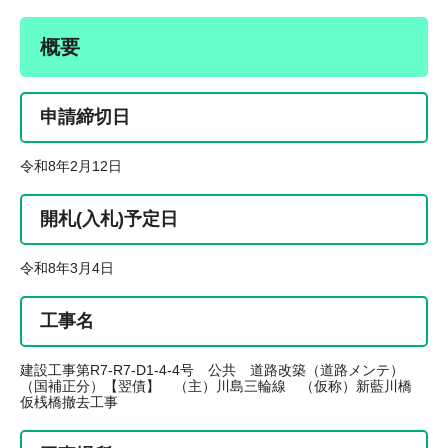
概要
申請締切日
令和8年2月12日
開札(入札)予定日
令和8年3月4日
工事名
建設工事第R7-R7-D1-4-4号 公共 道路改築（道路メンテ）
（国補正分）【翌債】 （主）川島三輪線 （仮称）新藍川橋
仮桟橋撤去工事