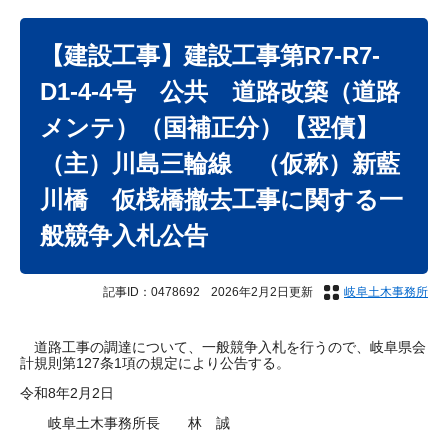
本
文
【建設工事】建設工事第R7-R7-
D1-4-4号 公共 道路改築（道路
メンテ）（国補正分）【翌債】
（主）川島三輪線 （仮称）新藍
川橋 仮桟橋撤去工事に関する一
般競争入札公告
記事ID：0478692
2026年2月2日更新
岐阜土木事務所
道路工事の調達について、一般競争入札を行うので、岐阜県会
計規則第127条1項の規定により公告する。
令和8年2月2日
岐阜土木事務所長 林 誠