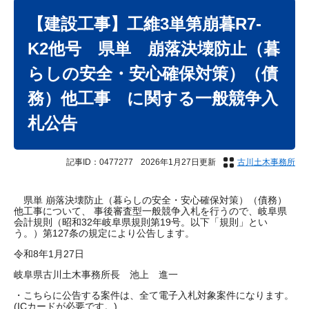
本
文
【建設工事】工維3単第崩暮R7-
K2他号 県単 崩落決壊防止（暮
らしの安全・安心確保対策）（債
務）他工事 に関する一般競争入
札公告
記事ID：0477277
2026年1月27日更新
古川土木事務所
県単 崩落決壊防止（暮らしの安全・安心確保対策）（債務）
他工事について、 事後審査型一般競争入札を行うので、岐阜県
会計規則（昭和32年岐阜県規則第19号。以下「規則」とい
う。）第127条の規定により公告します。
令和8年1月27日
岐阜県古川土木事務所長 池上 進一
・こちらに公告する案件は、全て電子入札対象案件になります。
(ICカードが必要です。)