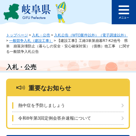
ペ
メ
このページの本文へ
ー
ニ
メ
ジ
ュ
ニ
の
ー
ュ
先
を
ー
頭
飛
トップページ
>
入札・公売
>
入札公告（WTO案件以外）（電子調達以外）
>
一般競争入札（建設工事）
>
【建設工事】工維3単第崩暮R7-K2他号 県
で
ば
単 崩落決壊防止（暮らしの安全・安心確保対策）（債務）他工事 に関す
す
し
る一般競争入札公告
。
て
本
入札・公売
文
へ
重要なお知らせ
熱中症を予防しましょう
令和8年第3回定例会答弁速報について