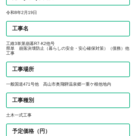
令和8年2月19日
工事名
工維3単第崩暮R7-K2他号
県単 崩落決壊防止（暮らしの安全・安心確保対策）（債務）他
工事
工事場所
一般国道471号他 高山市奥飛騨温泉郷一重ケ根他地内
工事種別
土木一式工事
予定価格（円）