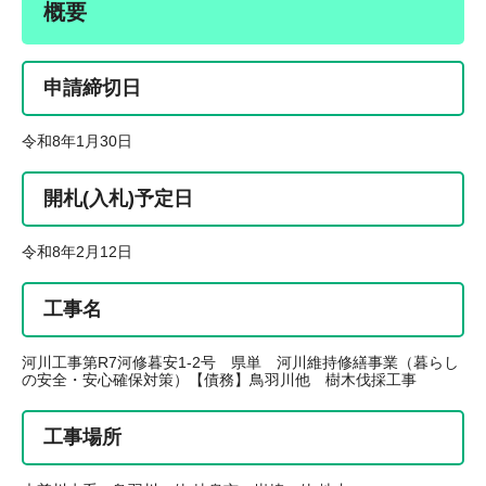
概要
申請締切日
令和8年1月30日
開札(入札)予定日
令和8年2月12日
工事名
河川工事第R7河修暮安1-2号 県単 河川維持修繕事業（暮らし
の安全・安心確保対策）【債務】鳥羽川他 樹木伐採工事
工事場所