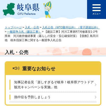
ペ
メ
このページの本文へ
ー
ニ
メ
ジ
ュ
ニ
の
ー
ュ
先
を
ー
頭
飛
トップページ
>
入札・公売
>
入札公告（WTO案件以外）（電子調達以外）
>
一般競争入札（建設工事）
>
【建設工事】河川工事第R7河修暮安1-2号
で
ば
県単 河川維持修繕事業（暮らしの安全・安心確保対策）【債務】鳥羽川
す
し
他 樹木伐採工事に関する一般競争入札公告
。
て
本
入札・公売
文
へ
重要なお知らせ
知事記者会見「楽しすぎるぞ岐阜！岐阜県アウトドア
観光キャンペーンを実施」他
熱中症を予防しましょう