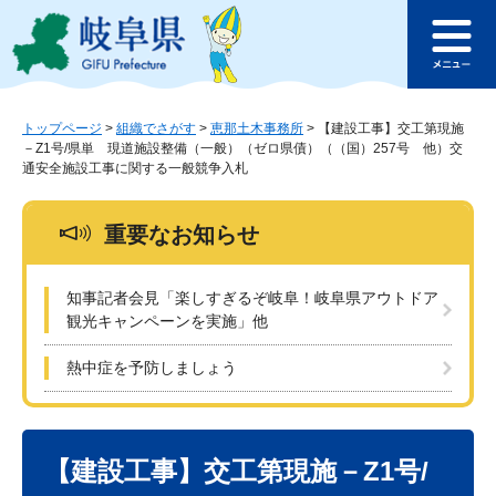
ペ
メ
このページの本文へ
ー
ニ
メ
ジ
ュ
ニ
の
ー
ュ
先
を
ー
頭
飛
トップページ
>
組織でさがす
>
恵那土木事務所
>
【建設工事】交工第現施
－Z1号/県単 現道施設整備（一般）（ゼロ県債）（（国）257号 他）交
で
ば
通安全施設工事に関する一般競争入札
す
し
。
て
本
重要なお知らせ
文
へ
知事記者会見「楽しすぎるぞ岐阜！岐阜県アウトドア
観光キャンペーンを実施」他
熱中症を予防しましょう
本
文
【建設工事】交工第現施－Z1号/