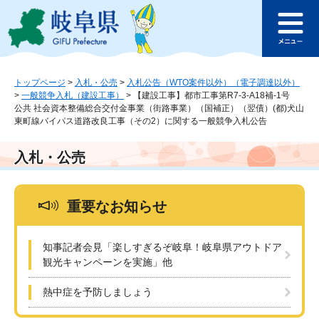
ペ
メ
このページの本文へ
ー
ニ
メ
ジ
ュ
ニ
の
ー
ュ
先
を
ー
頭
飛
トップページ
>
入札・公売
>
入札公告（WTO案件以外）（電子調達以外）
>
一般競争入札（建設工事）
>
【建設工事】都市工事第R7-3-A18補-1号
で
ば
公共 社会資本整備総合交付金事業（街路事業）（国補正）（翌債）(都)犬山
す
し
東町線バイパス道路改良工事（その2）に関する一般競争入札公告
。
て
本
入札・公売
文
へ
重要なお知らせ
知事記者会見「楽しすぎるぞ岐阜！岐阜県アウトドア
観光キャンペーンを実施」他
熱中症を予防しましょう