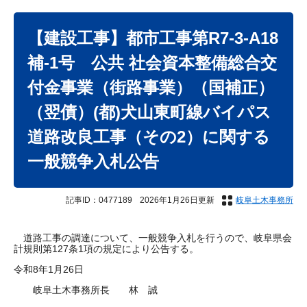
本
文
【建設工事】都市工事第R7-3-A18
補-1号 公共 社会資本整備総合交
付金事業（街路事業）（国補正）
（翌債）(都)犬山東町線バイパス
道路改良工事（その2）に関する
一般競争入札公告
記事ID：0477189
2026年1月26日更新
岐阜土木事務所
道路工事の調達について、一般競争入札を行うので、岐阜県会
計規則第127条1項の規定により公告する。
令和8年1月26日
岐阜土木事務所長 林 誠