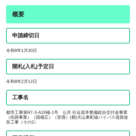
概要
申請締切日
令和8年1月30日
開札(入札)予定日
令和8年2月12日
工事名
都市工事第R7-3-A18補-1号 公共 社会資本整備総合交付金事業
（街路事業）（国補正）（翌債）(都)犬山東町線バイパス道路改
良工事（その2）