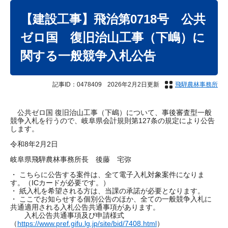
本
文
【建設工事】飛治第0718号 公共
ゼロ国 復旧治山工事（下嶋）に
関する一般競争入札公告
記事ID：0478409
2026年2月2日更新
飛騨農林事務所
公共ゼロ国 復旧治山工事（下嶋）について、事後審査型一般
競争入札を行うので、岐阜県会計規則第127条の規定により公告
します。
令和8年2月2日
岐阜県飛騨農林事務所長 後藤 宅弥
・ こちらに公告する案件は、全て電子入札対象案件になりま
す。（ICカードが必要です。）
・ 紙入札を希望される方は、当課の承諾が必要となります。
・ ここでお知らせする個別公告のほか、全ての一般競争入札に
共通適用される入札公告共通事項があります。
入札公告共通事項及び申請様式
（
https://www.pref.gifu.lg.jp/site/bid/7408.html
）