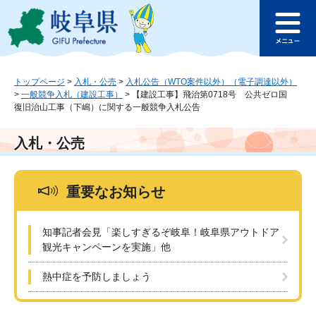
ペ
メ
このページの本文へ
ー
ニ
メ
ジ
ュ
ニ
の
ー
ュ
先
を
ー
頭
飛
トップページ
>
入札・公売
>
入札公告（WTO案件以外）（電子調達以外）
>
一般競争入札（建設工事）
>
【建設工事】飛治第0718号 公共ゼロ国
で
ば
復旧治山工事（下嶋）に関する一般競争入札公告
す
し
。
て
本
入札・公売
文
へ
重要なお知らせ
知事記者会見「楽しすぎるぞ岐阜！岐阜県アウトドア
観光キャンペーンを実施」他
熱中症を予防しましょう