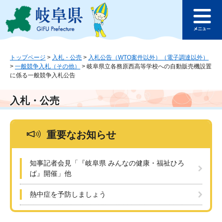
ペ
メ
このページの本文へ
ー
ニ
メ
ジ
ュ
ニ
の
ー
ュ
先
を
ー
頭
飛
トップページ
>
入札・公売
>
入札公告（WTO案件以外）（電子調達以外）
>
一般競争入札（その他）
>
岐阜県立各務原西高等学校への自動販売機設置
で
ば
に係る一般競争入札公告
す
し
。
て
本
入札・公売
文
へ
重要なお知らせ
知事記者会見「『岐阜県 みんなの健康・福祉ひろ
ば』開催」他
熱中症を予防しましょう