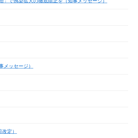
始」で感染拡大の徹底阻止を（知事メッセージ）
事メッセージ）
日改定）