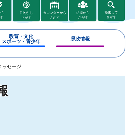
検索して
から
目的から
カレンダーから
組織から
さがす
す
さがす
さがす
さがす
教育・文化
県政情報
スポーツ・青少年
閉
閉
じ
じ
る
る
メッセージ
報