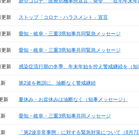
1日更新
新型コロナ「医療危機事態宣言」発令 「在宅年末年
8日更新
ストップ「コロナ・ハラスメント」宣言
5日更新
愛知・岐阜・三重3県知事共同緊急メッセージ
2日更新
愛知・岐阜・三重3県知事共同緊急メッセージ
9日更新
感染症流行期の冬季、年末年始を控え警戒継続を（知
更新
第2波を教訓に、油断なく警戒継続
日更新
夏休み・お盆休みは油断なく（知事メッセージ）
更新
愛知・岐阜・三重3県知事共同メッセージ
更新
「第2波非常事態」に対する緊急対策について（8月7