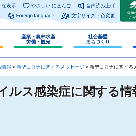
このページの本文へ
がな表示
やさしい にほんご
音声読み上げ
分類
Foreign language
文字サイズ・色変更
さが
産業・農林水産
社会基盤
労働・観光
まちづくり
閉
閉
じ
じ
る
る
る情報
>
新型コロナに関するメッセージ
>
新型コロナに関する
ウイルス感染症に関する情