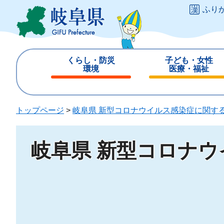
ペ
メ
ふり
ー
ニ
ジ
ュ
の
ー
先
を
くらし・防災
子ども・女性
頭
飛
環境
医療・福祉
で
ば
閉
閉
す
し
じ
じ
。
て
る
る
トップページ
>
岐阜県 新型コロナウイルス感染症に関す
本
文
へ
岐阜県 新型コロナ