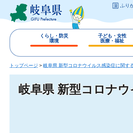
ペ
メ
ふり
ー
ニ
ジ
ュ
の
ー
先
を
くらし・防災
子ども・女性
頭
飛
環境
医療・福祉
で
ば
閉
閉
す
し
じ
じ
。
て
る
る
トップページ
>
岐阜県 新型コロナウイルス感染症に関す
本
文
へ
岐阜県 新型コロナ