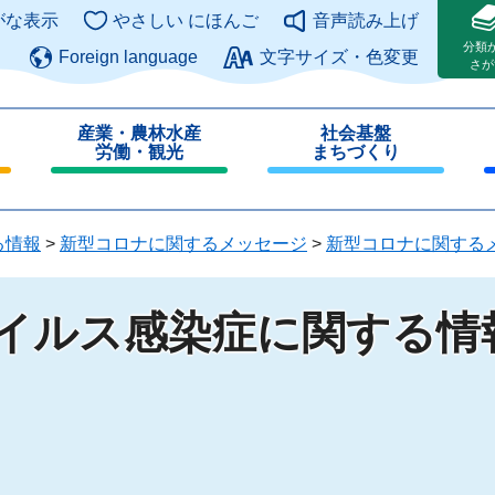
このページの本文へ
がな表示
やさしい にほんご
音声読み上げ
分類
Foreign language
文字サイズ・色変更
さが
産業・農林水産
社会基盤
労働・観光
まちづくり
閉
閉
じ
じ
る
る
る情報
>
新型コロナに関するメッセージ
>
新型コロナに関する
ウイルス感染症に関する情