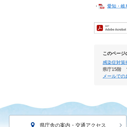
・
愛知・岐阜
このページ
感染症対策
県庁15階
メールでの
県庁舎の案内・交通アクセス