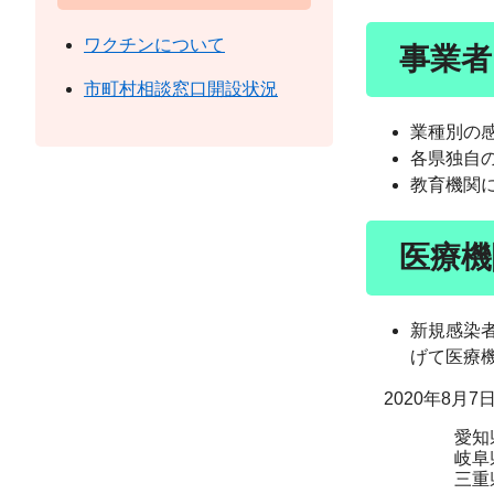
ワクチンについて
事業者
市町村相談窓口開設状況
業種別の
各県独自
教育機関
医療機
新規感染
げて医療
2020年8月7
愛知
岐阜
三重