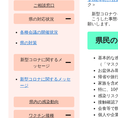
ク＞
ご相談窓口
新型コロナウイ
こうした事態を
県の対応状況
願いします。
各種会議の開催状況
県民の
県の対策
基本的な
新型コロナに関するメ
（「マス
ッセージ
お盆休み
帰省や旅
新型コロナに関するメッセ
家族を含
ージ
特に、10
感染リス
県内の感染動向
接触確認
会食等で
個人や企
ワクチン接種