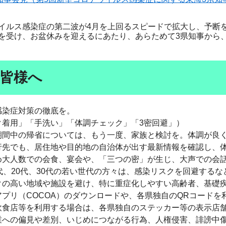
ルス感染症の第二波が4月を上回るスピードで拡大し、予断
受け、お盆休みを迎えるにあたり、あらためて3県知事から
皆様へ
感染症対策の徹底を。
ク着用」「手洗い」「体調チェック」「3密回避」）
期間中の帰省については、もう一度、家族と検討を。体調が良
行先でも、居住地や目的地の自治体が出す最新情報を確認し、
め大人数での会食、宴会や、「三つの密」が生じ、大声での会
代、20代、30代の若い世代の方々は、感染リスクを回避する
クの高い地域や施設を避け、特に重症化しやすい高齢者、基礎
アプリ（COCOA）のダウンロードや、各県独自のQRコード
飲食店等を利用する場合は、各県独自のステッカー等の表示店
業への偏見や差別、いじめにつながる行為、人権侵害、誹謗中