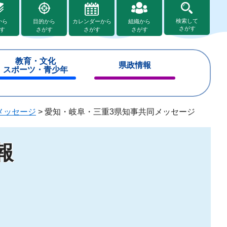
検索して
から
目的から
カレンダーから
組織から
さがす
す
さがす
さがす
さがす
教育・文化
県政情報
スポーツ・青少年
閉
閉
じ
じ
る
る
メッセージ
>
愛知・岐阜・三重3県知事共同メッセージ
報