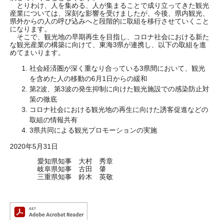
とりわけ、人を集める、人が集まることで成り立ってきた観光
産業については、深刻な影響を受けましたが、今後、県内観光、
県外からの人の呼び込みへと段階的に取組を移行させていくこと
になります。
そこで、観光地の早期再生を目指し、コロナ社会における新た
な観光産業の構築に向けて、東海3県が連携し、以下の取組を進
めてまいります。
社会経済圏が深く重なり合っている3県間において、観光
を含めた人の移動の6月1日からの緩和
第2波、第3波の発生抑制に向けた観光施設での感染防止対
策の徹底
コロナ社会における観光地の再生に向けた誘客促進などの
取組の情報共有
3県共同による観光プロモーションの実施
2020年5月31日
愛知県知事 大村 秀章
岐阜県知事 古田 肇
三重県知事 鈴木 英敬