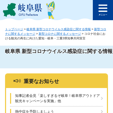
ペ
メ
このページの本文へ
ー
ニ
メ
ジ
ュ
ニ
の
ー
ュ
先
を
ー
頭
飛
トップページ
>
岐阜県 新型コロナウイルス感染症に関する情報
>
新型コロ
ナに関するメッセージ
>
新型コロナに関するメッセージ
>
コロナ社会にお
で
ば
ける観光の再生に向けた愛知・岐阜・三重3県知事共同宣言
す
し
。
て
本
岐阜県 新型コロナウイルス感染症に関する情報
文
へ
重要なお知らせ
知事記者会見「楽しすぎるぞ岐阜！岐阜県アウトドア
観光キャンペーンを実施」他
熱中症を予防しましょう