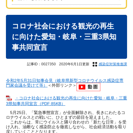
本
文
コロナ社会における観光の再生
に向けた愛知・岐阜・三重3県知
事共同宣言
記事ID：0027350
2020年6月1日更新
感染症対策推進課
令和2年5月31日知事会見（岐阜県新型コロナウイルス感染症専
門家会議を受けて等）
＜外部リンク＞
・コロナ社会における観光の再生に向けた愛知・岐阜・三重
3県知事共同宣言（PDF:85KB）
5月25日、「緊急事態宣言」が全面解除され、長きにわたるコ
ロナウイルスとの戦いに、ひとまずの節目を迎えました。
これからは、常にウイルスと隣り合わせの「新たな日常」を受
け入れ、油断なく感染防止を徹底しながら、社会経済活動を取り
戻していくこととなります。