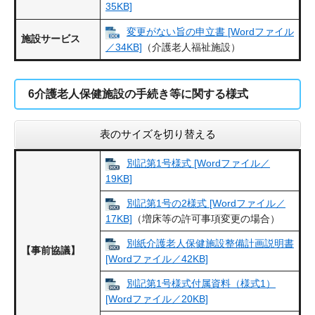
35KB]
変更がない旨の申立書 [Wordファイル
施設サービス
／34KB]
（介護老人福祉施設）
6介護老人保健施設の手続き等に関する様式
表のサイズを切り替える
別記第1号様式 [Wordファイル／
19KB]
別記第1号の2様式 [Wordファイル／
17KB]
（増床等の許可事項変更の場合）
別紙介護老人保健施設整備計画説明書
【事前協議】
[Wordファイル／42KB]
別記第1号様式付属資料（様式1）
[Wordファイル／20KB]