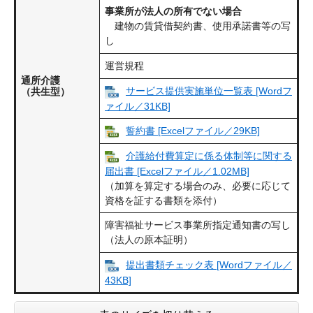
事業所が法人の所有でない場合
建物の賃貸借契約書、使用承諾書等の写
し
運営規程
通所介護
サービス提供実施単位一覧表 [Wordフ
（共生型）
ァイル／31KB]
誓約書 [Excelファイル／29KB]
介護給付費算定に係る体制等に関する
届出書 [Excelファイル／1.02MB]
（加算を算定する場合のみ、必要に応じて
資格を証する書類を添付）
障害福祉サービス事業所指定通知書の写し
（法人の原本証明）
提出書類チェック表 [Wordファイル／
43KB]