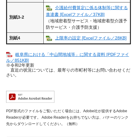
介護給付費算定に係る体制等に関する
進達書 [Excelファイル／37KB]
別紙3-2
（地域密着型サービス・地域密着型介護予
防サービス・介護予防支援）
別紙4
上限率の設定 [Excelファイル／28KB]
岐阜県における「中山間地域等」に関する資料 [PDFファイ
ル／851KB]
※令和2年更新
直近の状況については、最寄りの市町村等にお問い合わせくだ
さい。
PDF形式のファイルをご覧いただく場合には、Adobe社が提供するAdobe
Readerが必要です。
Adobe Readerをお持ちでない方は、バナーのリンク
先からダウンロードしてください。（無料）