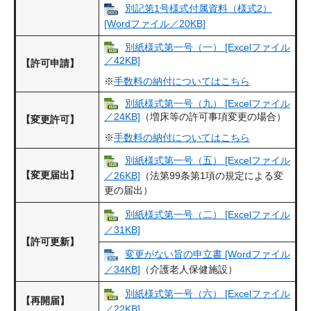
別記第1号様式付属資料（様式2）
[Wordファイル／20KB]
別紙様式第一号（一） [Excelファイル
／42KB]
【許可申請】
※
手数料の納付についてはこちら
別紙様式第一号（九） [Excelファイル
／24KB]
（増床等の許可事項変更の場合）
【変更許可】
※
手数料の納付についてはこちら
別紙様式第一号（五） [Excelファイル
【変更届出】
／26KB]
（法第99条第1項の規定による変
更の届出）
別紙様式第一号（二） [Excelファイル
／31KB]
【許可更新】
変更がない旨の申立書 [Wordファイル
／34KB]
（介護老人保健施設）
別紙様式第一号（六） [Excelファイル
【再開届】
／22KB]