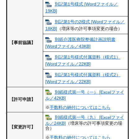
別記第1号様式 [Wordファイル／
19KB]
別記第1号の2様式 [Wordファイル／
18KB]
（増床等の許可事項変更の場合）
別紙介護医療院整備計画説明書
【事前協議】
[Wordファイル／43KB]
別記第1号様式付属資料（様式1）
[Wordファイル／22KB]
別記第1号様式付属資料（様式2）
[Wordファイル／22KB]
別紙様式第一号（一） [Excelファイ
ル／42KB]
【許可申請】
※
手数料の納付についてはこちら
別紙様式第一号（九） [Excelファイ
ル／24KB]
（増床等の許可事項変更の場
【変更許可】
合）
※
手数料の納付についてはこちら