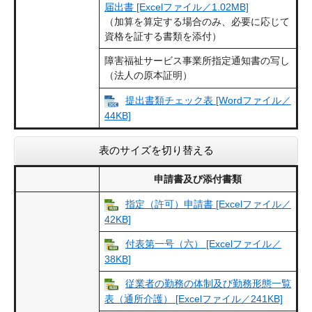
届出書 [Excelファイル／1.02MB]
（加算を算定する場合のみ、必要に応じて
資格を証する書類を添付）
障害福祉サービス事業所指定通知書の写し
（法人の原本証明）
提出書類チェック表 [Wordファイル／
44KB]
表のサイズを切り替える
申請書及び添付書類
指定（許可）申請書 [Excelファイル／
42KB]
付表第一号（六） [Excelファイル／
38KB]
従業者の勤務の体制及び勤務形態一覧
表（通所介護） [Excelファイル／241KB]