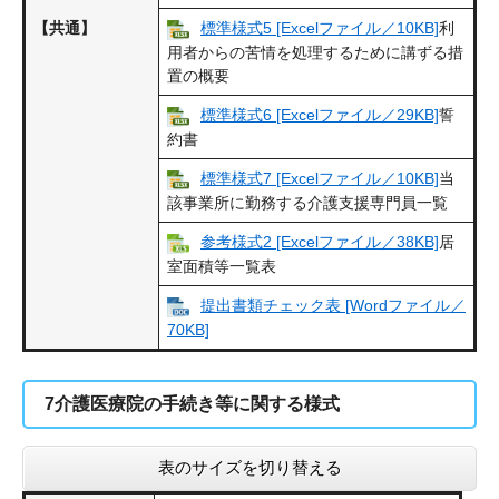
【共通】
標準様式5 [Excelファイル／10KB]
利
用者からの苦情を処理するために講ずる措
置の概要
標準様式6 [Excelファイル／29KB]
誓
約書
標準様式7 [Excelファイル／10KB]
当
該事業所に勤務する介護支援専門員一覧
参考様式2 [Excelファイル／38KB]
居
室面積等一覧表
提出書類チェック表 [Wordファイル／
70KB]
7介護医療院の手続き等に関する様式
表のサイズを切り替える