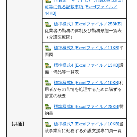
付表第一号（十七） 介護医療院の許
可等に係る記載事項 [Excelファイル／
44KB]
標準様式1 [Excelファイル／253KB]
従業者の勤務の体制及び勤務形態一覧表
（介護医療院）
標準様式3 [Excelファイル／11KB]
平
面図
標準様式4 [Excelファイル／13KB]
設
備・備品等一覧表
標準様式5 [Excelファイル／10KB]
利
用者からの苦情を処理するために講ずる
措置の概要
標準様式6 [Excelファイル／29KB]
誓
約書
【共通】
標準様式7 [Excelファイル／10KB]
当
該事業所に勤務する介護支援専門員一覧