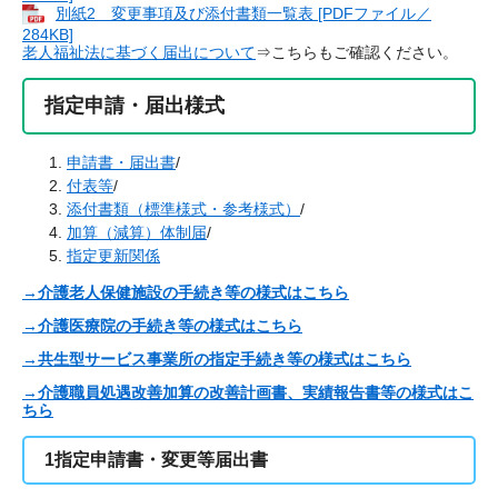
別紙2 変更事項及び添付書類一覧表 [PDFファイル／
284KB]
老人福祉法に基づく届出について
⇒こちらもご確認ください。
指定申請・届出様式
申請書・届出書
/
付表等
/
添付書類（標準様式・参考様式）
/
加算（減算）体制届
/
指定更新関係
→介護老人保健施設の手続き等の様式はこちら
→介護医療院の手続き等の様式はこちら
→共生型サービス事業所の指定手続き等の様式はこちら
→介護職員処遇改善加算の改善計画書、実績報告書等の様式はこ
ちら
1指定申請書・変更等届出書