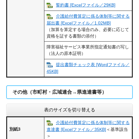
誓約書 [Excelファイル／29KB]
介護給付費算定に係る体制等に関する
届出書 [Excelファイル／1.02MB]
（加算を算定する場合のみ、必要に応じて
資格を証する書類の添付）
障害福祉サービス事業所指定通知書の写し
（法人の原本証明）
提出書類チェック表 [Wordファイル／
45KB]
その他（市町村・広域連合→県進達書等）
表のサイズを切り替える
介護給付費算定に係る体制等に関する
別紙3
進達書 [Excelファイル／35KB]
＜基準該当
＞