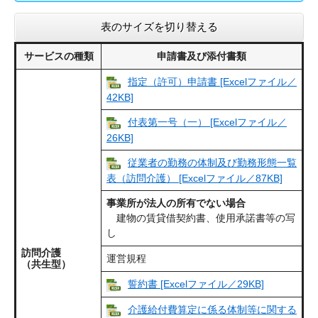
表のサイズを切り替える
サービスの種類
申請書及び添付書類
指定（許可）申請書 [Excelファイル／
42KB]
付表第一号（一） [Excelファイル／
26KB]
従業者の勤務の体制及び勤務形態一覧
表（訪問介護） [Excelファイル／87KB]
事業所が法人の所有でない場合
建物の賃貸借契約書、使用承諾書等の写
し
訪問介護
運営規程
（共生型）
誓約書 [Excelファイル／29KB]
介護給付費算定に係る体制等に関する