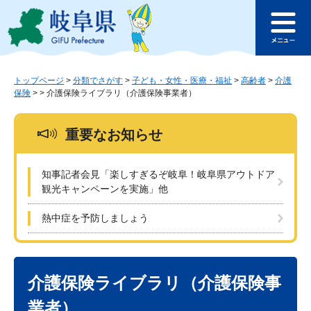
ペ
メ
このページの本文へ
ー
ニ
メ
ジ
ュ
ニ
の
ー
ュ
先
を
ー
頭
飛
トップページ
>
分類でさがす
>
子ども・女性・医療・福祉
>
高齢者
>
介護
保険
>
>
介護保険ライブラリ（介護保険事業者）
で
ば
す
し
。
て
重要なお知らせ
本
文
へ
知事記者会見「楽しすぎるぞ岐阜！岐阜県アウトドア
観光キャンペーンを実施」他
熱中症を予防しましょう
本
文
介護保険ライブラリ（介護保険事
業者）