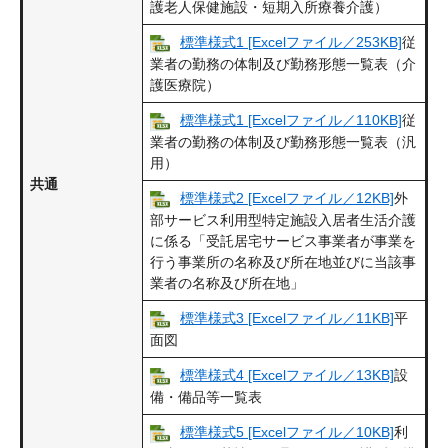
護老人保健施設・短期入所療養介護）
標準様式1 [Excelファイル／253KB]
従
業者の勤務の体制及び勤務形態一覧表（介
護医療院）
標準様式1 [Excelファイル／110KB]
従
業者の勤務の体制及び勤務形態一覧表（汎
用）
共通
標準様式2 [Excelファイル／12KB]
外
部サービス利用型特定施設入居者生活介護
に係る「受託居宅サービス事業者が事業を
行う事業所の名称及び所在地並びに当該事
業者の名称及び所在地」
標準様式3 [Excelファイル／11KB]
平
面図
標準様式4 [Excelファイル／13KB]
設
備・備品等一覧表
標準様式5 [Excelファイル／10KB]
利