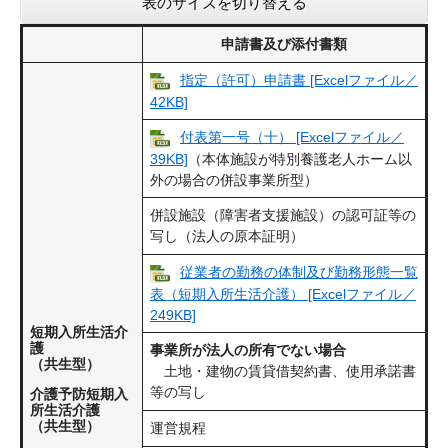
表のサイズを切り替える
申請書及び添付書類
指定（許可）申請書 [Excelファイル／
42KB]
付表第一号（十） [Excelファイル／
39KB]
（本体施設が特別養護老人ホーム以
外の場合の併設事業所型）
併設施設（障害者支援施設）の認可証等の
写し（法人の原本証明）
従業者の勤務の体制及び勤務形態一覧
表（短期入所生活介護） [Excelファイル／
249KB]
短期入所生活介
護
事業所が法人の所有でない場合
（共生型）
土地・建物の賃貸借契約書、使用承諾書
等の写し
介護予防短期入
所生活介護
（共生型）
運営規程