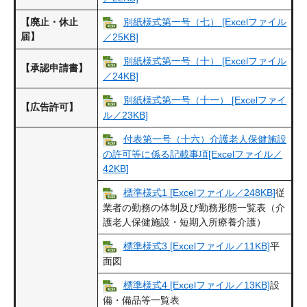
【廃止・休止
別紙様式第一号（七） [Excelファイル
届】
／25KB]
別紙様式第一号（十） [Excelファイル
【承認申請書】
／24KB]
別紙様式第一号（十一） [Excelファイ
【広告許可】
ル／23KB]
付表第一号（十六）介護老人保健施設
の許可等に係る記載事項[Excelファイル／
42KB]
標準様式1 [Excelファイル／248KB]
従
業者の勤務の体制及び勤務形態一覧表（介
護老人保健施設・短期入所療養介護）
標準様式3 [Excelファイル／11KB]
平
面図
標準様式4 [Excelファイル／13KB]
設
備・備品等一覧表