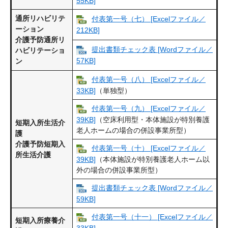
55KB]
通所リハビリテ
付表第一号（七） [Excelファイル／
ーション
212KB]
介護予防通所リ
提出書類チェック表 [Wordファイル／
ハビリテーショ
57KB]
ン
付表第一号（八） [Excelファイル／
33KB]
（単独型）
付表第一号（九） [Excelファイル／
39KB]
（空床利用型・本体施設が特別養護
短期入所生活介
老人ホームの場合の併設事業所型）
護
介護予防短期入
付表第一号（十） [Excelファイル／
所生活介護
39KB]
（本体施設が特別養護老人ホーム以
外の場合の併設事業所型）
提出書類チェック表 [Wordファイル／
59KB]
付表第一号（十一） [Excelファイル／
短期入所療養介
33KB]