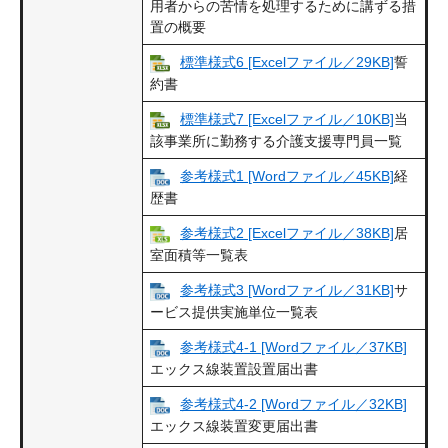
用者からの苦情を処理するために講ずる措
置の概要
標準様式6 [Excelファイル／29KB]
誓
約書
標準様式7 [Excelファイル／10KB]
当
該事業所に勤務する介護支援専門員一覧
参考様式1 [Wordファイル／45KB]
経
歴書
参考様式2 [Excelファイル／38KB]
居
室面積等一覧表
参考様式3 [Wordファイル／31KB]
サ
ービス提供実施単位一覧表
参考様式4-1 [Wordファイル／37KB]
エックス線装置設置届出書
参考様式4-2 [Wordファイル／32KB]
エックス線装置変更届出書