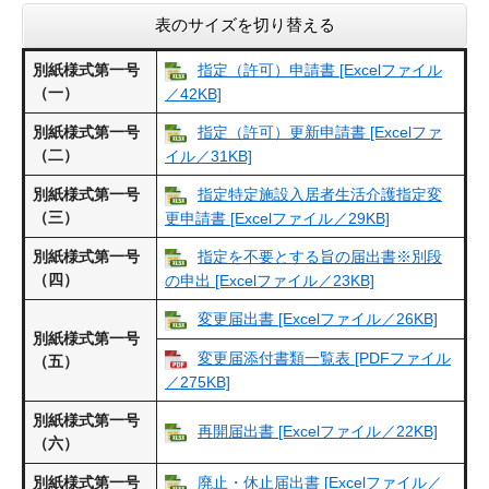
表のサイズを切り替える
別紙様式第一号
指定（許可）申請書 [Excelファイル
（一）
／42KB]
別紙様式第一号
指定（許可）更新申請書 [Excelファ
（二）
イル／31KB]
別紙様式第一号
指定特定施設入居者生活介護指定変
（三）
更申請書 [Excelファイル／29KB]
別紙様式第一号
指定を不要とする旨の届出書※別段
（四）
の申出 [Excelファイル／23KB]
変更届出書 [Excelファイル／26KB]
別紙様式第一号
変更届添付書類一覧表 [PDFファイル
（五）
／275KB]
別紙様式第一号
再開届出書 [Excelファイル／22KB]
（六）
別紙様式第一号
廃止・休止届出書 [Excelファイル／