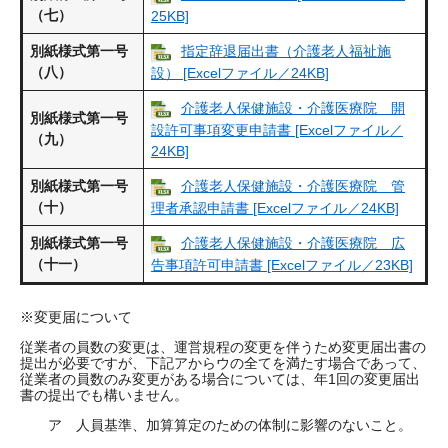
（七）
25KB]
別紙様式第一号
指定辞退届出書（介護老人福祉施
（八）
設） [Excelファイル／24KB]
介護老人保健施設・介護医療院 開
別紙様式第一号
設許可事項変更申請書 [Excelファイル／
（九）
24KB]
別紙様式第一号
介護老人保健施設・介護医療院 管
（十）
理者承認申請書 [Excelファイル／24KB]
別紙様式第一号
介護老人保健施設・介護医療院 広
（十一）
告事項許可申請書 [Excelファイル／23KB]
※変更届について
従業者の員数の変更は、運営規程の変更を伴うため変更届出書の
提出が必要ですが、下記アからウの全てを満たす場合であって、
従業者の員数のみ変更がある場合については、年1回の変更届出
書の提出でも構いません。
ア 人員基準、加算算定のための体制に影響のないこと。