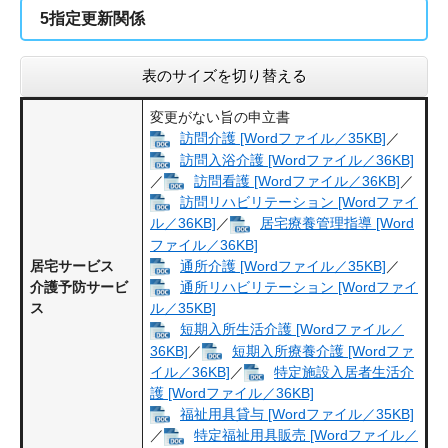
5指定更新関係
表のサイズを切り替える
変更がない旨の申立書
訪問介護 [Wordファイル／35KB]
／
訪問入浴介護 [Wordファイル／36KB]
／
訪問看護 [Wordファイル／36KB]
／
訪問リハビリテーション [Wordファイ
ル／36KB]
／
居宅療養管理指導 [Word
ファイル／36KB]
通所介護 [Wordファイル／35KB]
／
居宅サービス
通所リハビリテーション [Wordファイ
介護予防サービ
ス
ル／35KB]
短期入所生活介護 [Wordファイル／
36KB]
／
短期入所療養介護 [Wordファ
イル／36KB]
／
特定施設入居者生活介
護 [Wordファイル／36KB]
福祉用具貸与 [Wordファイル／35KB]
／
特定福祉用具販売 [Wordファイル／