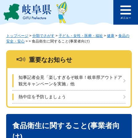
ペ
メ
このページの本文へ
ー
ニ
メ
ジ
ュ
ニ
の
ー
ュ
先
を
ー
頭
飛
トップページ
>
分類でさがす
>
子ども・女性・医療・福祉
>
健康
>
食品の
安全・安心
>
>
食品衛生に関すること(事業者向け)
で
ば
す
し
。
て
重要なお知らせ
本
文
へ
知事記者会見「楽しすぎるぞ岐阜！岐阜県アウトドア
観光キャンペーンを実施」他
熱中症を予防しましょう
本
文
食品衛生に関すること(事業者向
け)