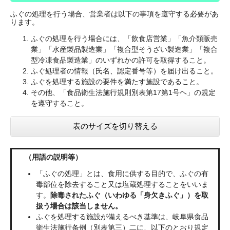
ふぐの処理を行う場合、営業者は以下の事項を遵守する必要があ
ります。
ふぐの処理を行う場合には、「飲食店営業」「魚介類販売
業」「水産製品製造業」「複合型そうざい製造業」「複合
型冷凍食品製造業」のいずれかの許可を取得すること。
ふぐ処理者の情報（氏名、認定番号等）を届け出ること。
ふぐを処理する施設の要件を満たす施設であること。
その他、「食品衛生法施行規則別表第17第1号ヘ」の規定
を遵守すること。
表のサイズを切り替える
（用語の説明等）
「ふぐの処理」とは、食用に供する目的で、ふぐの有
毒部位を除去すること又は塩蔵処理することをいいま
す。
除毒されたふぐ（いわゆる「身欠きふぐ」）を取
扱う場合は該当しません。
ふぐを処理する施設が備えるべき基準は、岐阜県食品
衛生法施行条例（別表第三）二に、以下のとおり規定