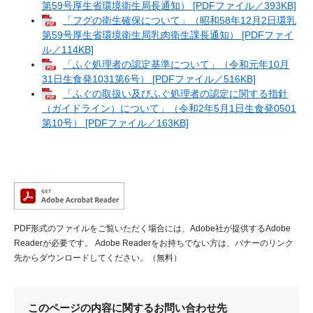
第59号厚生省環境衛生局長通知） [PDFファイル／393KB]
「フグの衛生確保について」（昭和58年12月2日環乳
第59号厚生省環境衛生局乳肉衛生課長通知） [PDFファイ
ル／114KB]
「ふぐ処理者の認定基準について」（令和元年10月
31日生食発1031第6号） [PDFファイル／516KB]
「ふぐの取扱い及びふぐ処理者の認定に関する指針
（ガイドライン）について」（令和2年5月1日生食発0501
第10号） [PDFファイル／163KB]
PDF形式のファイルをご覧いただく場合には、Adobe社が提供するAdobe
Readerが必要です。
Adobe Readerをお持ちでない方は、バナーのリンク
先からダウンロードしてください。（無料）
このページの内容に関するお問い合わせ先