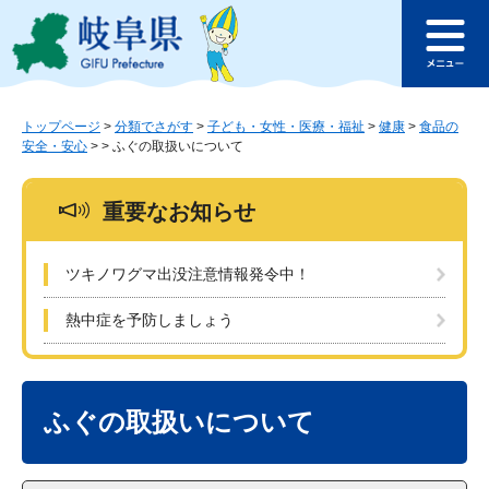
ペ
メ
このページの本文へ
ー
ニ
メ
ジ
ュ
ニ
の
ー
ュ
先
を
ー
頭
飛
トップページ
>
分類でさがす
>
子ども・女性・医療・福祉
>
健康
>
食品の
安全・安心
>
>
ふぐの取扱いについて
で
ば
す
し
。
て
重要なお知らせ
本
文
へ
ツキノワグマ出没注意情報発令中！
熱中症を予防しましょう
本
文
ふぐの取扱いについて