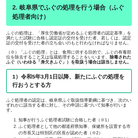
2. 岐阜県でふぐの処理を行う場合（ふぐ
処理者向け）
ふぐの処理は、「厚生労働省が定めるふぐ処理者の認定基準」を
満たした試験に合格し認定証の交付を受けた者、若しくは、認定
証の交付を受けた者の立ち会いのもと行わなければなりません。
（※）「ふぐの処理」とは、食用に供する目的で、ふぐの有毒部
位を除去すること又は塩蔵処理することをいいます。
除毒された
ふぐ（いわゆる「身欠きふぐ」）を取扱う場合は該当しません。
1）令和5年3月1日以降、新たにふぐの処理を
行おうとする方
ふぐ処理者の認定は、岐阜県ふぐ取扱指導要綱に基づき、次のい
ずれかに該当する者に対し、その申請に基づいて知事が行いま
す。
知事が行うふぐ処理者試験に合格した者（※1）
ふぐ処理者として他の都道府県知事、保健所を設置する市
の市長又は特別区の区長が認めた者（※2）