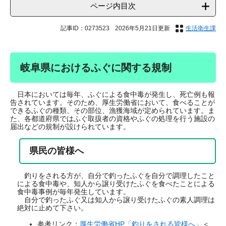
ページ内目次
記事ID：0273523
2026年5月21日更新
生活衛生課
岐阜県におけるふぐに関する規制
日本においては毎年、ふぐによる食中毒が発生し、死亡例も報
告されています。そのため、厚生労働省において、食べることが
できるふぐの種類、その部位、漁獲海域が定められています。ま
た、各都道府県ではふぐ取扱者の資格やふぐの処理を行う施設の
届出などの規制が設けられています。
県民の皆様へ
釣りをされる方が、自分で釣ったふぐを自分で調理したこと
による食中毒や、知人から譲り受けたふぐを食べたことによる
食中毒事例が毎年発生しています。
自分で釣ったふぐ又は知人から譲り受けたふぐの素人調理は
絶対に止めて下さい。
参考リンク：
厚生労働省HP「釣りをされる皆様へ」
＜