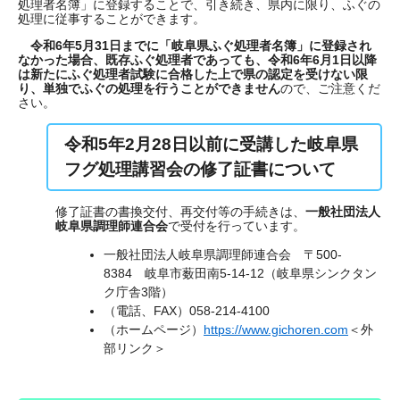
処理者名簿」に登録することで、引き続き、県内に限り、ふぐの
処理に従事することができます。
令和6年5月31日までに「岐阜県ふぐ処理者名簿」に登録され
なかった場合、既存ふぐ処理者であっても、令和6年6月1日以降
は新たにふぐ処理者試験に合格した上で県の認定を受けない限
り、単独でふぐの処理を行うことができません
ので、ご注意くだ
さい。
令和5年2月28日以前に受講した岐阜県
フグ処理講習会の修了証書について
修了証書の書換交付、再交付等の手続きは、
一般社団法人
岐阜県調理師連合会
で受付を行っています。​​
一般社団法人岐阜県調理師連合会 〒500-
8384 岐阜市薮田南5-14-12（岐阜県シンクタン
ク庁舎3階）
（電話、FAX）058-214-4100
（ホームページ）
https://www.gichoren.com
＜外
部リンク＞