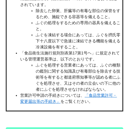
されています。
除去した卵巣、肝臓等の有毒な部位の保管をす
るため、施錠できる容器等を備えること。
ふぐの処理をするための専用の器具を備えるこ
と。
ふぐを凍結する場合にあっては、ふぐを摂氏零
下十八度以下で急速に凍結できる機能を備える
冷凍設備を有すること。
「食品衛生法施行規則別表第17第1号ヘ」に規定されて
いる管理運営基準は、以下のとおりです。
ふぐを処理する営業者にあっては、ふぐの種類
の鑑別に関する知識及び有毒部位を除去する技
術等を有すると都道府県知事等が認める者にふ
ぐを処理させ、又はその者の立会いの下に他の
者にふぐを処理させなければならない。
営業許可申請の手続きについては、
「食品営業許可・
変更届出等の手続き」
をご覧ください。