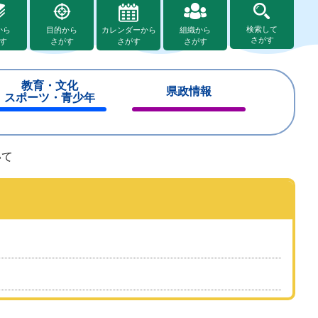
検索して
から
目的から
カレンダーから
組織から
さがす
す
さがす
さがす
さがす
教育・文化
県政情報
スポーツ・青少年
閉
閉
じ
じ
る
る
いて