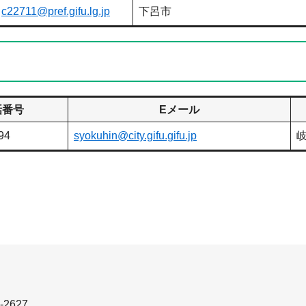
c22711@pref.gifu.lg.jp
下呂市
話番号
Eメール
94
syokuhin@city.gifu.gifu.jp
-2627