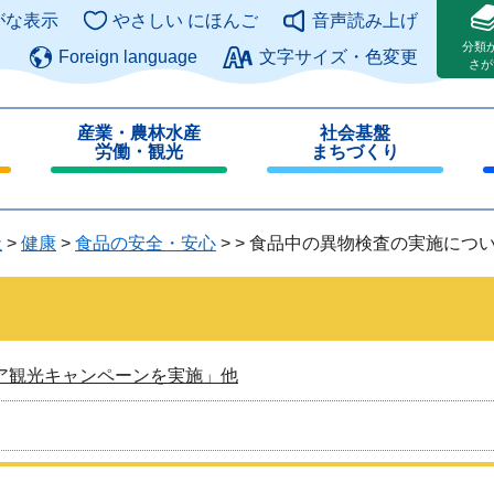
このページの本文へ
がな表示
やさしい にほんご
音声読み上げ
分類
Foreign language
文字サイズ・色変更
さが
産業・農林水産
社会基盤
労働・観光
まちづくり
閉
閉
じ
じ
る
る
祉
>
健康
>
食品の安全・安心
>
>
食品中の異物検査の実施につ
ア観光キャンペーンを実施」他