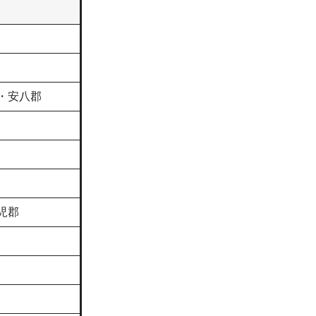
・安八郡
児郡