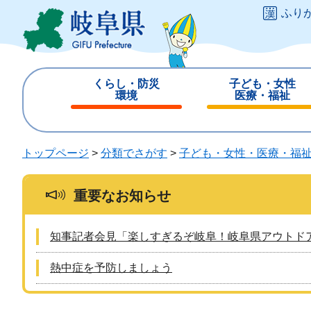
ペ
メ
ふり
ー
ニ
ジ
ュ
の
ー
先
を
くらし・防災
子ども・女性
頭
飛
環境
医療・福祉
で
ば
閉
閉
す
し
じ
じ
。
て
る
る
トップページ
>
分類でさがす
>
子ども・女性・医療・福
本
文
へ
重要なお知らせ
知事記者会見「楽しすぎるぞ岐阜！岐阜県アウトド
熱中症を予防しましょう