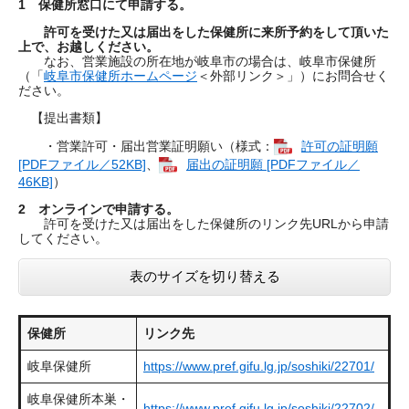
1 保健所窓口にて申請する。
許可を受けた又は届出をした保健所に来所予約をして頂いた
上で、お越しください。
なお、営業施設の所在地が岐阜市の場合は、岐阜市保健所
（「
岐阜市保健所ホームページ
＜外部リンク＞
」）にお問合せく
ださい。
【提出書類】
・営業許可・届出営業証明願い（様式：
許可の証明願
[PDFファイル／52KB]
、
届出の証明願 [PDFファイル／
46KB]
）
2 オンラインで申請する
。
許可を受けた又は届出をした保健所のリンク先URLから申請
してください。
表のサイズを切り替える
保健所
リンク先
岐阜保健所
https://www.pref.gifu.lg.jp/soshiki/22701/
岐阜保健所本巣・
https://www.pref.gifu.lg.jp/soshiki/22702/