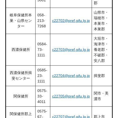
3001
郡
山県市・
岐阜保健所本
058-
瑞穂市・
巣・山県セン
213-
c22702@pref.gifu.lg.jp
本巣市・
ター
7268
本巣郡
大垣市・
0584-
海津市・
西濃保健所
73-
c22703@pref.gifu.lg.jp
養老郡・
1111
不破郡・
安八郡
0585-
西濃保健所揖
23-
c22704@pref.gifu.lg.jp
揖斐郡
斐センター
1111
0575-
関市・美
関保健所
33-
c22705@pref.gifu.lg.jp
濃市
4011
0575-
関保健所郡上
67-
c22707@pref.gifu.lg.jp
郡上市