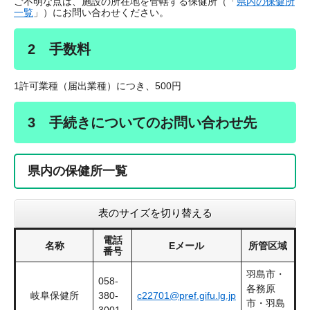
ご不明な点は、施設の所在地を管轄する保健所（「
県内の保健所
一覧
」）にお問い合わせください。
2 手数料
1許可業種（届出業種）につき、500円
3 手続きについてのお問い合わせ先
県内の保健所一覧
表のサイズを切り替える
電話
名称
Eメール
所管区域
番号
羽島市・
058-
各務原
岐阜保健所
380-
c22701@pref.gifu.lg.jp
市・羽島