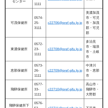
センター
1111
美濃加茂
0574-
市・可児
可茂保健所
25-
c22706@pref.gifu.lg.jp
市・加茂
3111
郡・可児
郡
多治見
0572-
市・瑞浪
東濃保健所
23-
c22708@pref.gifu.lg.jp
市・土岐
1111
市
0573-
中津川
恵那保健所
26-
c22709@pref.gifu.lg.jp
市・恵那
1111
市
0577-
高山市・
飛騨保健所
33-
c22710@pref.gifu.lg.jp
飛騨市・
1111
大野郡
0576-
飛騨保健所下