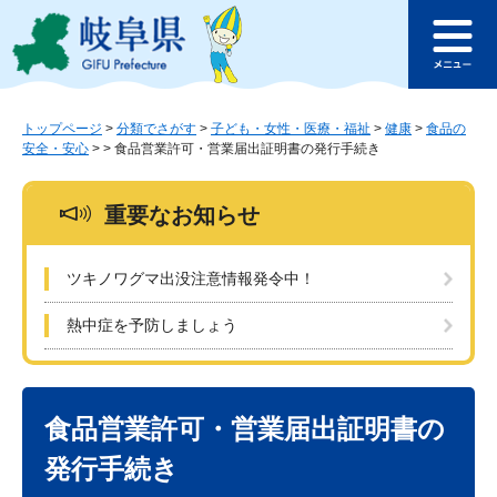
ペ
メ
このページの本文へ
ー
ニ
メ
ジ
ュ
ニ
の
ー
ュ
先
を
ー
頭
飛
トップページ
>
分類でさがす
>
子ども・女性・医療・福祉
>
健康
>
食品の
安全・安心
>
>
食品営業許可・営業届出証明書の発行手続き
で
ば
す
し
。
て
重要なお知らせ
本
文
へ
ツキノワグマ出没注意情報発令中！
熱中症を予防しましょう
本
文
食品営業許可・営業届出証明書の
発行手続き