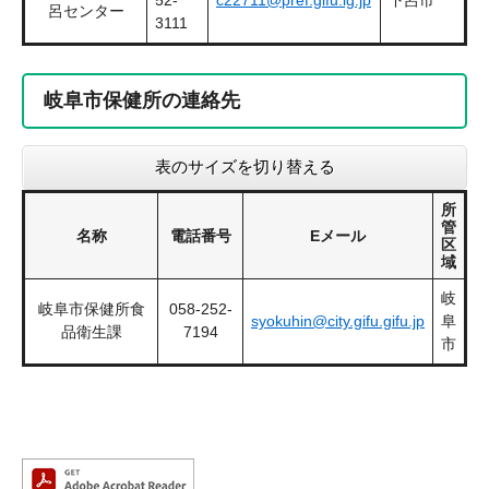
52-
c22711@pref.gifu.lg.jp
下呂市
呂センター
3111
岐阜市保健所の連絡先
表のサイズを切り替える
所
管
名称
電話番号
Eメール
区
域
岐
岐阜市保健所食
058-252-
syokuhin@city.gifu.gifu.jp
阜
品衛生課
7194
市