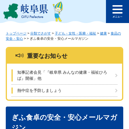
ペ
メ
このページの本文へ
ー
ニ
メ
ジ
ュ
ニ
の
ー
ュ
先
を
ー
頭
飛
トップページ
>
分類でさがす
>
子ども・女性・医療・福祉
>
健康
>
食品の
安全・安心
>
>
ぎふ食卓の安全・安心メールマガジン
で
ば
す
し
。
て
重要なお知らせ
本
文
へ
知事記者会見「『岐阜県 みんなの健康・福祉ひろ
ば』開催」他
熱中症を予防しましょう
本
文
ぎふ食卓の安全・安心メールマガ
ジン