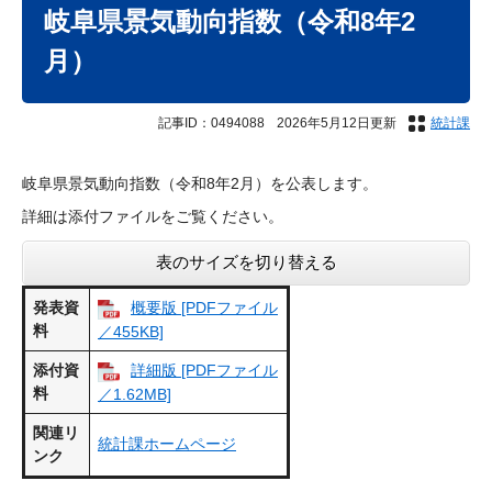
文
岐阜県景気動向指数（令和8年2
月）
記事ID：0494088
2026年5月12日更新
統計課
岐阜県景気動向指数（令和8年2月）を公表します。
詳細は添付ファイルをご覧ください。
表のサイズを切り替える
発表資
概要版 [PDFファイル
料
／455KB]
添付資
詳細版 [PDFファイル
料
／1.62MB]
関連リ
統計課ホームページ
ンク