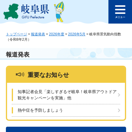
ペ
メ
このページの本文へ
ー
ニ
メ
ジ
ュ
ニ
の
ー
ュ
先
を
ー
頭
飛
トップページ
>
報道発表
>
2026年度
>
2026年5月
>
岐阜県景気動向指数
（令和8年2月）
で
ば
す
し
。
て
報道発表
本
文
へ
重要なお知らせ
知事記者会見「楽しすぎるぞ岐阜！岐阜県アウトドア
観光キャンペーンを実施」他
熱中症を予防しましょう
本