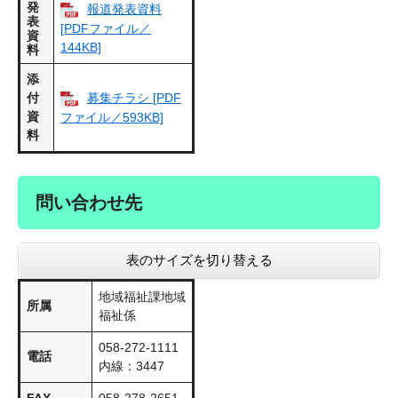
発
報道発表資料
表
[PDFファイル／
資
144KB]
料
添
付
募集チラシ [PDF
資
ファイル／593KB]
料
問い合わせ先
表のサイズを切り替える
地域福祉課地域
所属
福祉係
058-272-1111
電話
内線：3447