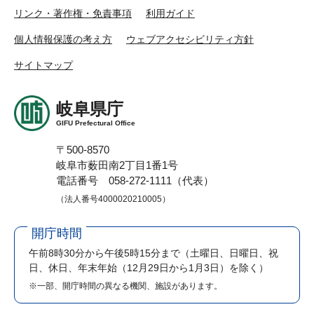
リンク・著作権・免責事項
利用ガイド
個人情報保護の考え方
ウェブアクセシビリティ方針
サイトマップ
岐阜県庁
GIFU Prefectural Office
〒500-8570
岐阜市薮田南2丁目1番1号
電話番号 058-272-1111（代表）
（法人番号4000020210005）
開庁時間
午前8時30分から午後5時15分まで
（土曜日、日曜日、祝
日、休日、年末年始（12月29日から1月3日）を除く）
※一部、開庁時間の異なる機関、施設があります。