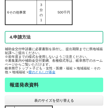
3
分
6その他事業
500千円
の
1
4.申請方法
補助金交付申請書に必要書類を添付し、提出期限までに県地域福
祉課へご提出ください。
※前年度までの様式を使用しないようご注意ください。
※募集案内や補助金交付要綱、各種様式等は、岐阜県庁のホーム
ページからご覧いただけます。
岐阜県庁トップ > 子ども・女性・医療・福祉 > 地域福祉・その
他 > 地域福祉 >
愛のともしび基金
報道発表資料
表のサイズを切り替える