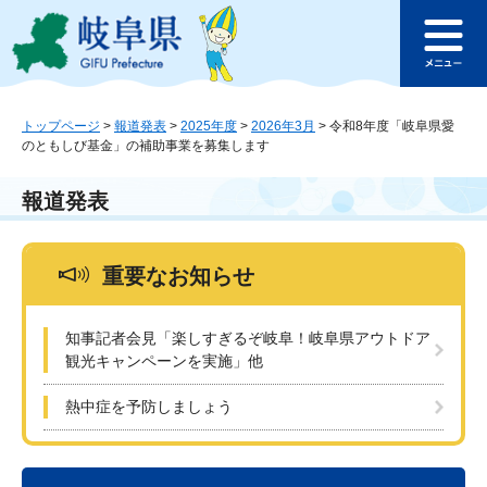
ペ
メ
このページの本文へ
ー
ニ
メ
ジ
ュ
ニ
の
ー
ュ
先
を
ー
頭
飛
トップページ
>
報道発表
>
2025年度
>
2026年3月
>
令和8年度「岐阜県愛
のともしび基金」の補助事業を募集します
で
ば
す
し
。
て
報道発表
本
文
へ
重要なお知らせ
知事記者会見「楽しすぎるぞ岐阜！岐阜県アウトドア
観光キャンペーンを実施」他
熱中症を予防しましょう
本