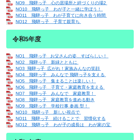
NO9 飛騨っ子 心の居場所と絆づくりの場2
NO10 飛騨っ子 わが子と一緒に学ぼう！
NO11 飛騨っ子 わが子育てに向き合う時間
NO12 飛騨っ子 子育て親育ち
令和5年度
NO1 飛騨っ子 お父さんの姿…すばらしい！
NO2 飛騨っ子 新緑とともに
NO3 飛騨っ子 広がれ！家族みんなの笑顔
NO4 飛騨っ子 みんなで 飛騨っ子を支える
NO5 飛騨っ子 集まることは楽しい！
NO6 飛騨っ子 子育て・家庭教育を支える
NO7 飛騨っ子 みんなで 家庭教育！
NO8 飛騨っ子 家庭教育を進める動き
NO9 飛騨っ子 学校行事 参画 型！
NO10 飛騨っ子 新しい視点で
NO11 飛騨っ子 続けることで 習慣化する
NO12 飛騨っ子 わが子の成長は わが家の宝