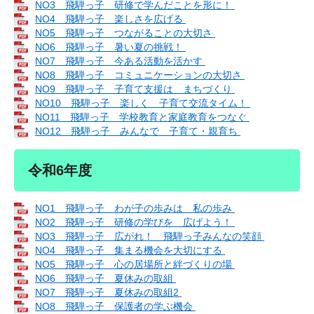
NO3 飛騨っ子 研修で学んだことを形に！
NO4 飛騨っ子 楽しさを広げる
NO5 飛騨っ子 つながることの大切さ
NO6 飛騨っ子 暑い夏の挑戦！
NO7 飛騨っ子 今ある活動を活かす
NO8 飛騨っ子 コミュニケーションの大切さ
NO9 飛騨っ子 子育て支援は まちづくり
NO10 飛騨っ子 楽しく 子育て交流タイム！
NO11 飛騨っ子 学校教育と家庭教育をつなぐ
NO12 飛騨っ子 みんなで 子育て・親育ち
令和6年度
NO1 飛騨っ子 わが子の歩みは 私の歩み
NO2 飛騨っ子 研修の学びを 広げよう！
NO3 飛騨っ子 広がれ！ 飛騨っ子みんなの笑顔
NO4 飛騨っ子 集まる機会を大切にする
NO5 飛騨っ子 心の居場所と絆づくりの場
NO6 飛騨っ子 夏休みの取組
NO7 飛騨っ子 夏休みの取組2
NO8 飛騨っ子 保護者の学ぶ機会