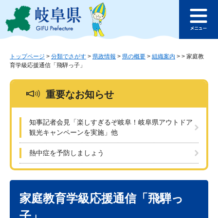
ペ
メ
このページの本文へ
ー
ニ
メ
ジ
ュ
ニ
の
ー
ュ
先
を
ー
頭
飛
トップページ
>
分類でさがす
>
県政情報
>
県の概要
>
組織案内
>
>
家庭教
育学級応援通信「飛騨っ子」
で
ば
す
し
。
て
重要なお知らせ
本
文
へ
知事記者会見「楽しすぎるぞ岐阜！岐阜県アウトドア
観光キャンペーンを実施」他
熱中症を予防しましょう
本
文
家庭教育学級応援通信「飛騨っ
子」