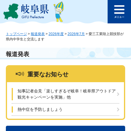
ペ
メ
このページの本文へ
ー
ニ
メ
ジ
ュ
ニ
の
ー
ュ
先
を
ー
頭
飛
トップページ
>
報道発表
>
2026年度
>
2026年7月
>
愛三工業陸上競技部が
県内中学生と交流します
で
ば
す
し
。
て
報道発表
本
文
へ
重要なお知らせ
知事記者会見「楽しすぎるぞ岐阜！岐阜県アウトドア
観光キャンペーンを実施」他
熱中症を予防しましょう
本