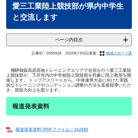
文
愛三工業陸上競技部が県内中学生
と交流します
ページ内目次
記事ID：0506936
2026年7月6日更新
地域スポーツ課
飛騨御嶽高原高地トレーニングエリアで合宿を行う愛三工業陸
上競技部が、下呂市内の中学校陸上競技部を対象に陸上教室を開
催します。 トップアスリートから、中体連県大会に向けた実践
的なトレーニングやコンディション調整の方法を直接指導いただ
き、競技力向上を図ります。
報道発表資料
報道発表資料 [PDFファイル／162KB]