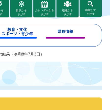
検索して
から
目的から
カレンダーから
組織から
さがす
す
さがす
さがす
さがす
教育・文化
県政情報
スポーツ・青少年
閉
閉
じ
じ
る
る
の結果（令和8年7月3日）