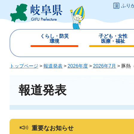
ペ
メ
ふり
ー
ニ
ジ
ュ
の
ー
先
を
くらし・防災
子ども・女性
頭
飛
環境
医療・福祉
で
ば
閉
閉
す
し
じ
じ
。
て
る
る
トップページ
>
報道発表
>
2026年度
>
2026年7月
>
豚熱
本
文
へ
報道発表
重要なお知らせ