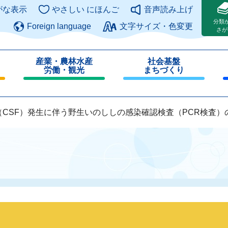
このページの本文へ
がな表示
やさしい にほんご
音声読み上げ
分類
Foreign language
文字サイズ・色変更
さが
産業・農林水産
社会基盤
労働・観光
まちづくり
閉
閉
じ
じ
る
る
（CSF）発生に伴う野生いのししの感染確認検査（PCR検査）