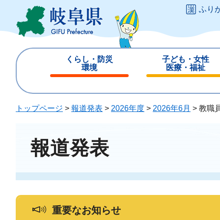
ペ
メ
ふり
ー
ニ
ジ
ュ
の
ー
先
を
くらし・防災
子ども・女性
頭
飛
環境
医療・福祉
で
ば
閉
閉
す
し
じ
じ
。
て
る
る
トップページ
>
報道発表
>
2026年度
>
2026年6月
>
教職
本
文
へ
報道発表
重要なお知らせ