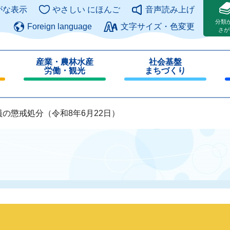
このページの本文へ
がな表示
やさしい にほんご
音声読み上げ
分類
Foreign language
文字サイズ・色変更
さが
産業・農林水産
社会基盤
労働・観光
まちづくり
閉
閉
じ
じ
る
る
員の懲戒処分（令和8年6月22日）