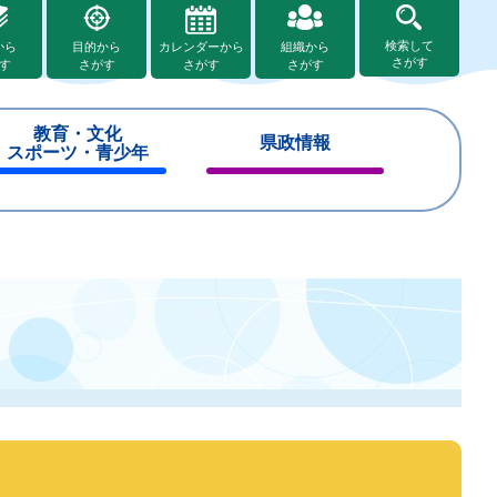
検索して
から
目的から
カレンダーから
組織から
さがす
す
さがす
さがす
さがす
教育・文化
県政情報
スポーツ・青少年
閉
閉
じ
じ
る
る