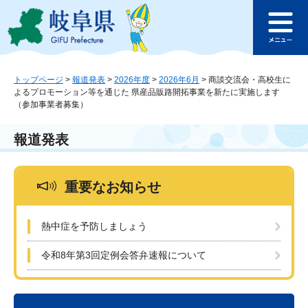
ペ
メ
このページの本文へ
ー
ニ
メ
ジ
ュ
ニ
の
ー
ュ
先
を
ー
頭
飛
トップページ
>
報道発表
>
2026年度
>
2026年6月
>
商談交流会・高校生に
よるプロモーション等を通じた 県産品販路開拓事業を新たに実施します
で
ば
（参加事業者募集）
す
し
。
て
本
報道発表
文
へ
重要なお知らせ
熱中症を予防しましょう
令和8年第3回定例会答弁速報について
本