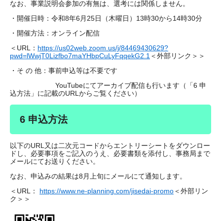
なお、事業説明会参加の有無は、選考には関係しません。
・開催日時：令和8年6月25日（木曜日）13時30から14時30分
・開催方法：オンライン配信
＜URL：
https://us02web.zoom.us/j/84469430629?
pwd=lWwjT0Lizfbo7maYHbpCuLyFqqekG2.1
＜外部リンク＞
＞
・そ の 他：事前申込等は不要です
YouTubeにてアーカイブ配信も行います（「6 申
込方法」に記載のURLからご覧ください）
6 申込方法
以下のURL又は二次元コードからエントリーシートをダウンロー
ドし、必要事項をご記入のうえ、必要書類を添付し、事務局まで
メールにてお送りください。
なお、申込みの結果は8月上旬にメールにて通知します。
＜URL：
https://www.ne-planning.com/jisedai-promo
＜外部リン
ク＞
＞