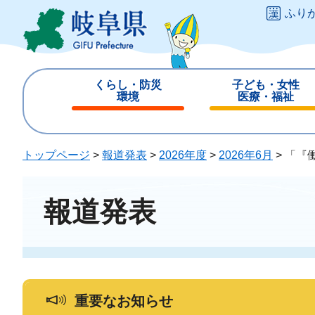
ペ
メ
ふり
ー
ニ
ジ
ュ
の
ー
先
を
くらし・防災
子ども・女性
頭
飛
環境
医療・福祉
で
ば
閉
閉
す
し
じ
じ
。
て
る
る
トップページ
>
報道発表
>
2026年度
>
2026年6月
>
「『
本
文
へ
報道発表
重要なお知らせ