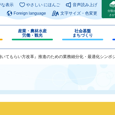
このページの本文へ
がな表示
やさしい にほんご
音声読み上げ
分類
Foreign language
文字サイズ・色変更
さが
産業・農林水産
社会基盤
労働・観光
まちづくり
閉
閉
じ
じ
る
る
働いてもらい方改革』推進のための業務細分化・最適化シンポ