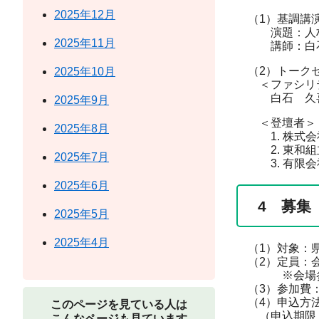
2025年12月
（1）基調講
演題：人材不
2025年11月
講師：白石 
（2）トーク
2025年10月
＜ファシリテ
白石 久喜
2025年9月
＜登壇者＞
2025年8月
1. 株式会社
2. 東和組立
2025年7月
3. 有限会社
2025年6月
4 募集
2025年5月
2025年4月
（1）対象：県
（2）定員：会
※会場参加の
（3）参加費
（4）申込方
このページを見ている人は
（申込期限 8
こんなページも見ています