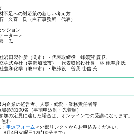
演
足への対応策の新しい考え方
久喜 氏（白石事務所 代表）
セッション
ーター＞
 氏
岩田製作所（関市）・代表取締役 蜂須賀 慶 氏
株式会社（美濃加茂市）・代表取締役社長 林 佳寿彦 氏
豊和化学（岐阜市）・取締役 曽我 壮信 氏
内企業の経営者、人事・総務・業務責任者等
場参加100名（事前申込制・先着順）
定員に達した場合は、オンラインでの受講になります。
：無料
法：
申込フォーム
＜外部リンク＞
からお申込みください。
月4日火曜日12時00分まで）