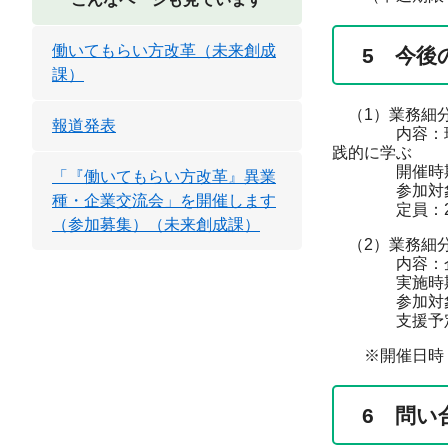
働いてもらい方改革（未来創成
5 今後
課）
（1）業務細分
報道発表
内容：現場責
践的に学ぶ
開催時期：令
「『働いてもらい方改革』異業
参加対象：現
種・企業交流会」を開催します
定員：20
（参加募集）（未来創成課）
（2）業務細分
内容：企業ご
実施時期：令
参加対象：成
支援予定数
※開催日時・
6 問い