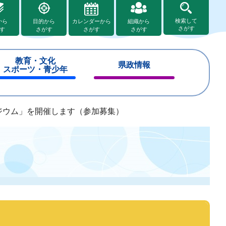
検索して
から
目的から
カレンダーから
組織から
さがす
す
さがす
さがす
さがす
教育・文化
県政情報
スポーツ・青少年
閉
閉
じ
じ
る
る
ジウム」を開催します（参加募集）