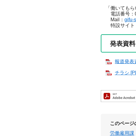
「働いてもらい
電話番号：052-
Mail：
gifu
特設サイト
発表資料
報道発表資
チラシ [P
このページ
労働雇用課