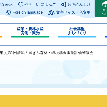
このページの本文へ
がな表示
やさしい にほんご
音声読み上げ
分類
Foreign language
文字サイズ・色変更
さが
産業・農林水産
社会基盤
労働・観光
まちづくり
閉
閉
じ
じ
る
る
8年度第1回清流の国ぎふ森林・環境基金事業評価審議会