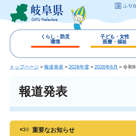
ペ
メ
ふり
ー
ニ
ジ
ュ
の
ー
先
を
くらし・防災
子ども・女性
頭
飛
環境
医療・福祉
で
ば
閉
閉
す
し
じ
じ
。
て
る
る
トップページ
>
報道発表
>
2026年度
>
2026年6月
>
令和
本
文
へ
報道発表
重要なお知らせ