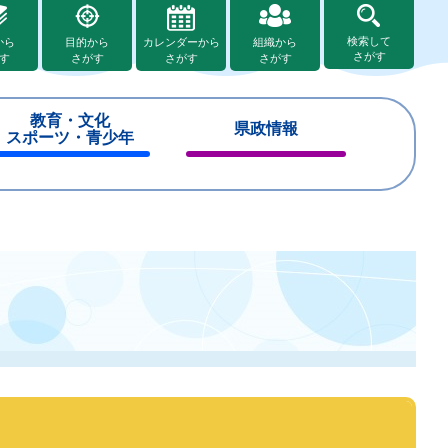
検索して
から
目的から
カレンダーから
組織から
さがす
す
さがす
さがす
さがす
教育・文化
県政情報
スポーツ・青少年
閉
閉
じ
じ
る
る