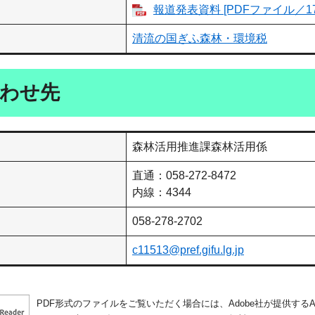
報道発表資料 [PDFファイル／17
清流の国ぎふ森林・環境税
わせ先
森林活用推進課森林活用係
直通：058‐272-8472
内線：4344
058-278-2702
c11513@pref.gifu.lg.jp
PDF形式のファイルをご覧いただく場合には、Adobe社が提供するAdo