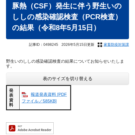
文
豚熱（CSF）発生に伴う野生いの
ししの感染確認検査（PCR検査）
の結果（令和8年5月15日）
記事ID：0498245
2026年5月15日更新
家畜防疫対策課
野生いのししの感染確認検査の結果についてお知らせいたしま
す。
表のサイズを切り替える
発
報道発表資料 [PDF
表
資
ファイル／585KB]
料