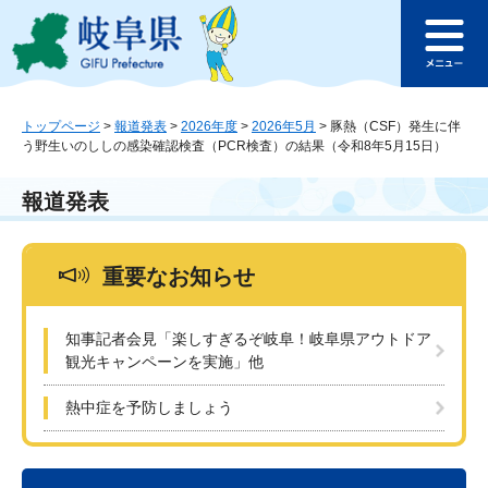
ペ
メ
このページの本文へ
ー
ニ
メ
ジ
ュ
ニ
の
ー
ュ
先
を
ー
頭
飛
トップページ
>
報道発表
>
2026年度
>
2026年5月
>
豚熱（CSF）発生に伴
う野生いのししの感染確認検査（PCR検査）の結果（令和8年5月15日）
で
ば
す
し
。
て
報道発表
本
文
へ
重要なお知らせ
知事記者会見「楽しすぎるぞ岐阜！岐阜県アウトドア
観光キャンペーンを実施」他
熱中症を予防しましょう
本