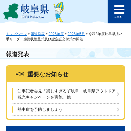
ペ
メ
このページの本文へ
ー
ニ
メ
ジ
ュ
ニ
の
ー
ュ
先
を
ー
頭
飛
トップページ
>
報道発表
>
2026年度
>
2026年5月
>
令和8年度岐阜県担い
手リーダー感謝状贈呈式及び認定証交付式の開催
で
ば
す
し
。
て
報道発表
本
文
へ
重要なお知らせ
知事記者会見「楽しすぎるぞ岐阜！岐阜県アウトドア
観光キャンペーンを実施」他
熱中症を予防しましょう
本