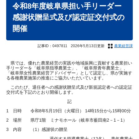
文
令和8年度岐阜県担い手リーダー
感謝状贈呈式及び認定証交付式の
開催
記事ID：0497811
2026年5月13日更新
農業経営課
県では、優れた農業経営の実践や地域振興に貢献する農業担い
手リーダーを「岐阜県指導農業士」、「岐阜県青年農業士」、
「岐阜県女性農業経営アドバイザー」として認定し、県が実施す
る各種農業施策の推進にご協力いただいています。
このたび、退任者への感謝状贈呈式及び新規認定者への認定証
交付式を下記のとおり開催します。
記
1 日時 令和8年5月19日（火曜日） 14時15分から15時00分
2 場所 県庁1階 ミナモホール（岐阜市薮田南2－1－1）
3 内容 （1）感謝状の贈呈
退任する指導農業士（12名）、青年農業士