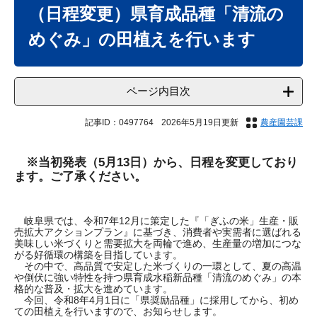
文
（日程変更）県育成品種「清流の
めぐみ」の田植えを行います
ページ内目次
記事ID：0497764
2026年5月19日更新
農産園芸課
※当初発表（5月13日）から、日程を変更しており
ます。ご了承ください。
岐阜県では、令和7年12月に策定した『「ぎふの米」生産・販
売拡大アクションプラン』に基づき、消費者や実需者に選ばれる
美味しい米づくりと需要拡大を両輪で進め、生産量の増加につな
がる好循環の構築を目指しています。
その中で、高品質で安定した米づくりの一環として、夏の高温
や倒伏に強い特性を持つ県育成水稲新品種「清流のめぐみ」の本
格的な普及・拡大を進めています。
今回、令和8年4月1日に「県奨励品種」に採用してから、初め
ての田植えを行いますので、お知らせします。