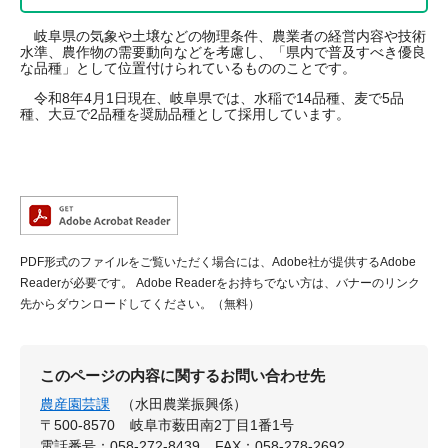
岐阜県の気象や土壌などの物理条件、農業者の経営内容や技術
水準、農作物の需要動向などを考慮し、「県内で普及すべき優良
な品種」として位置付けられているもののことです。
令和8年4月1日現在、岐阜県では、水稲で14品種、麦で5品
種、大豆で2品種を奨励品種として採用しています。
PDF形式のファイルをご覧いただく場合には、Adobe社が提供するAdobe
Readerが必要です。
Adobe Readerをお持ちでない方は、バナーのリンク
先からダウンロードしてください。（無料）
このページの内容に関するお問い合わせ先
農産園芸課
（水田農業振興係）
〒500-8570
岐阜市薮田南2丁目1番1号
電話番号：058-272-8439
FAX：058-278-2692