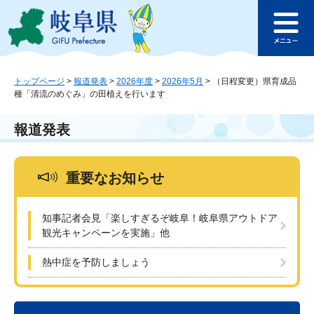
ペ
メ
このページの本文へ
ー
ニ
メ
ジ
ュ
ニ
の
ー
ュ
先
を
ー
頭
飛
トップページ
>
報道発表
>
2026年度
>
2026年5月
>
（日程変更）県育成品
種「清流のめぐみ」の田植えを行います
で
ば
す
し
。
て
報道発表
本
文
へ
重要なお知らせ
知事記者会見「楽しすぎるぞ岐阜！岐阜県アウトドア
観光キャンペーンを実施」他
熱中症を予防しましょう
本