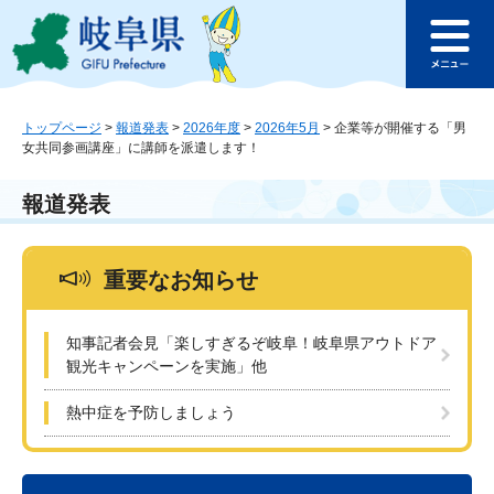
ペ
メ
このページの本文へ
ー
ニ
メ
ジ
ュ
ニ
の
ー
ュ
先
を
ー
頭
飛
トップページ
>
報道発表
>
2026年度
>
2026年5月
>
企業等が開催する「男
女共同参画講座」に講師を派遣します！
で
ば
す
し
。
て
報道発表
本
文
へ
重要なお知らせ
知事記者会見「楽しすぎるぞ岐阜！岐阜県アウトドア
観光キャンペーンを実施」他
熱中症を予防しましょう
本