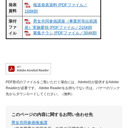
発表
報道発表資料 [PDFファイル／
資料
168KB]
添付
男女共同参画講座（事業所等出前講
ファ
座）実施要領 [PDFファイル／215KB]
募集チラシ [PDFファイル／304KB]
イル
PDF形式のファイルをご覧いただく場合には、Adobe社が提供するAdobe
Readerが必要です。
Adobe Readerをお持ちでない方は、バナーのリンク
先からダウンロードしてください。（無料）
このページの内容に関するお問い合わせ先
男女共同参画推進課