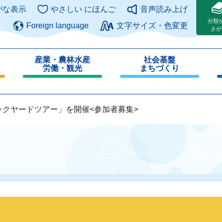
このページの本文へ
がな表示
やさしい にほんご
音声読み上げ
分類
Foreign language
文字サイズ・色変更
さが
産業・農林水産
社会基盤
労働・観光
まちづくり
閉
閉
じ
じ
る
る
ックヤードツアー」を開催<参加者募集>