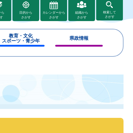
検索して
から
目的から
カレンダーから
組織から
さがす
す
さがす
さがす
さがす
教育・文化
県政情報
スポーツ・青少年
閉
閉
じ
じ
る
る