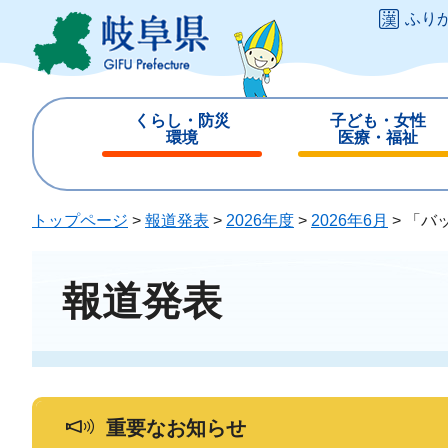
ペ
メ
ふり
ー
ニ
ジ
ュ
の
ー
先
を
くらし・防災
子ども・女性
頭
飛
環境
医療・福祉
で
ば
閉
閉
す
し
じ
じ
。
て
る
る
トップページ
>
報道発表
>
2026年度
>
2026年6月
>
「バ
本
文
へ
報道発表
重要なお知らせ